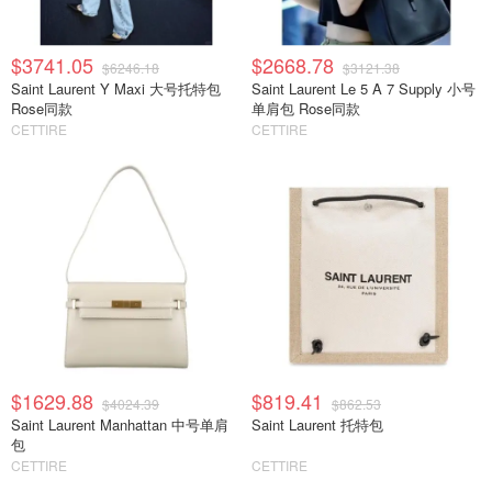
$3741.05
$2668.78
$6246.18
$3121.38
Saint Laurent Y Maxi 大号托特包
Saint Laurent Le 5 A 7 Supply 小号
Rose同款
单肩包 Rose同款
CETTIRE
CETTIRE
$1629.88
$819.41
$4024.39
$862.53
Saint Laurent Manhattan 中号单肩
Saint Laurent 托特包
包
CETTIRE
CETTIRE