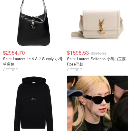
$2984.70
$1598.53
$3946.99
Saint Laurent Le 5 A 7 Supply 小号
Saint Laurent Solferino 小号白豆腐
单肩包
Rose同款
CETTIRE
CETTIRE