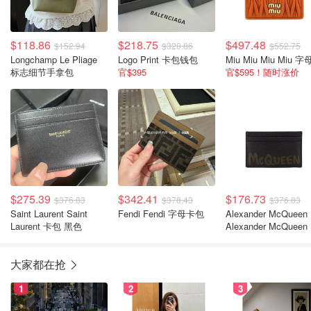
$118.86
$218.75
$497.48
$152.94
$320.86
$552.75
Longchamp Le Pliage
Logo Print 卡包钱包
标志细节手拿包
官$395
官$595！随时涨价
$275.39
$342.41
$176.73
$376.83
$378.43
$376.83
Saint Laurent Saint
Fendi Fendi 字母卡包
Alexander McQueen
Laurent 卡包 黑色
Alexander McQueen
鸦卡包
大家都在抢
1
2
3