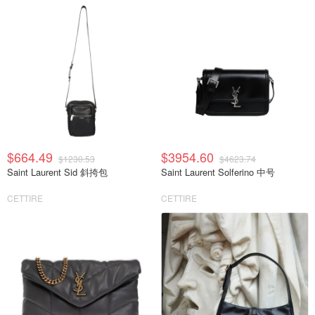
$664.49
$3954.60
$1230.53
$4623.74
Saint Laurent Sid 斜挎包
Saint Laurent Solferino 中号
CETTIRE
CETTIRE