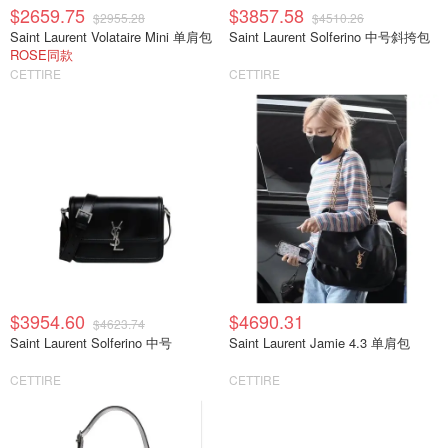
$2659.75
$3857.58
$2955.28
$4510.26
Saint Laurent Volataire Mini 单肩包
Saint Laurent Solferino 中号斜挎包
ROSE同款
CETTIRE
CETTIRE
$3954.60
$4690.31
$4623.74
Saint Laurent Solferino 中号
Saint Laurent Jamie 4.3 单肩包
CETTIRE
CETTIRE