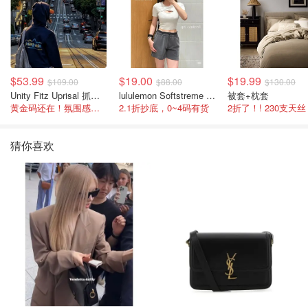
$53.99
$19.00
$19.99
$109.00
$88.00
$130.00
Unity Fitz Uprisal 抓绒卫衣
lululemon Softstreme 女士高腰短裤 10cm
被套+枕套
黄金码还在！氛围感之神
2.1折抄底，0~4码有货
2折了！! 230支天丝
猜你喜欢