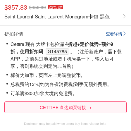
$357.83
$456.80
22% off
Saint Laurent Saint Laurent Monogram卡包 黑色
折扣详情
查看详情
Cettire 现有 大牌卡包捡漏
4折起
+定价优势+额外9
折，使用折扣码
G145785
。（注‮新册‬账户，需下载
APP，之前买过地址或者手机号换一下，输入后可
享，否则系统会‮定判‬为非首购）
标价为加币，页面左上角调整货币。
总税费约13%(约为各省消费税)到手无额外费用。
订单满$300加拿大境内免运费。
CETTIRE 直达购买链接 →
Dealmoon may be paid when users buy items via our links.