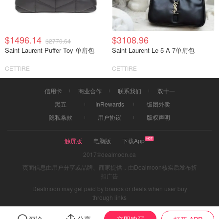
$1496.14
$3108.96
$2770.64
Saint Laurent Puffer Toy 单肩包
Saint Laurent Le 5 A 7单肩包
CETTIRE
CETTIRE
信用卡
商业合作
联系我们
双十一
黑五
InRewards
饭团外卖
隐私条款
用户协议
版权声明
触屏版
电脑版
下载App
2017©dealmoon.ca
页面信息由用户分享或品牌、商家提供，由Dealmoon核实后发布折
扣广告
Dealmoon may get paid by brands or deals when user buy
through links
立即购买