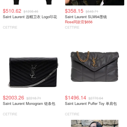
$510.62
$358.15
$1208.46
$648.71
Saint Laurent 连帽卫衣 Logo印花
Saint Laurent SLM94墨镜
Rose同款官$656
CETTIRE
CETTIRE
$2003.26
$1496.14
$2218.71
$2770.64
Saint Laurent Monogram 链条包
Saint Laurent Puffer Toy 单肩包
CETTIRE
CETTIRE