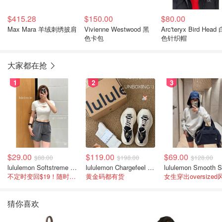
$415.28
$150.00
$80.00
Max Mara 羊绒刺绣披肩
Vivienne Westwood 黑
Arc'teryx Bird Head 
色卡包
色针织帽
大家都在抢
1
2
3
$29.00
$119.00
$69.00
$88.00
$198.00
$128.00
lululemon Softstreme 女士高腰短裤 10cm
lululemon Chargefeel 3 男士运动鞋
不定时变回$19！随时点进来看
黄金码都有货
女生穿出oversized
猜你喜欢