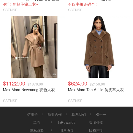
4折！新款斗篷上衣~
不仅半价还码全！
SSENSE
SSENSE
$1122.00
$624.00
$1870.00
$2150.00
Max Mara Newmang 驼色大衣
Max Mara Tan Atillio 仿皮草大衣
SSENSE
SSENSE
信用卡
商业合作
联系我们
双十一
黑五
InRewards
饭团外卖
隐私条款
用户协议
版权声明