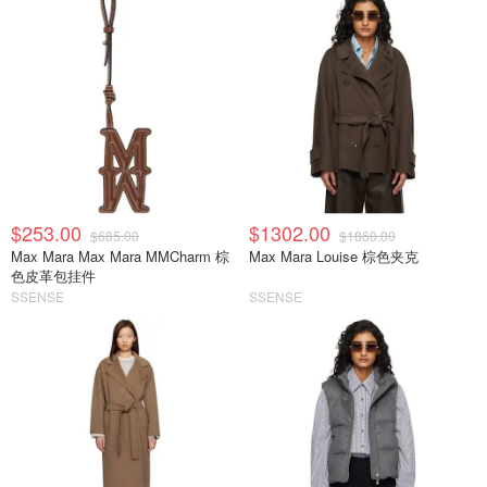
$253.00
$1302.00
$685.00
$1860.00
Max Mara Max Mara MMCharm 棕
Max Mara Louise 棕色夹克
色皮革包挂件
SSENSE
SSENSE