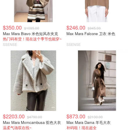
$350.00
$246.00
$1095.00
$945.00
Max Mara Biavo 米色短风衣夹克
Max Mara Falcone 卫衣 米色
热门码有货！现在这个季节也能穿~
SSENSE
SSENSE
$2203.00
$873.00
$4790.00
$2130.00
Max Mara Mxmcambusa 驼色大衣
Max Mara Dama 羊毛大衣
温柔气场双在线~
补码啦！现在超全