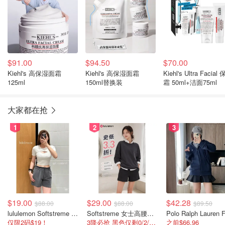
$91.00
$94.50
$70.00
Kiehl's 高保湿面霜
Kiehl's 高保湿面霜
Kiehl's Ultra Facial
125ml
150ml替换装
霜 50ml+洁面75ml
大家都在抢
1
2
3
$19.00
$29.00
$42.28
$88.00
$88.00
$89.50
lululemon Softstreme 女士高腰短裤 10cm
Softstreme 女士高腰短裤 4英寸
仅限2码$19！
3降必抢 黑色仅剩0/2/4码
之前$66.96