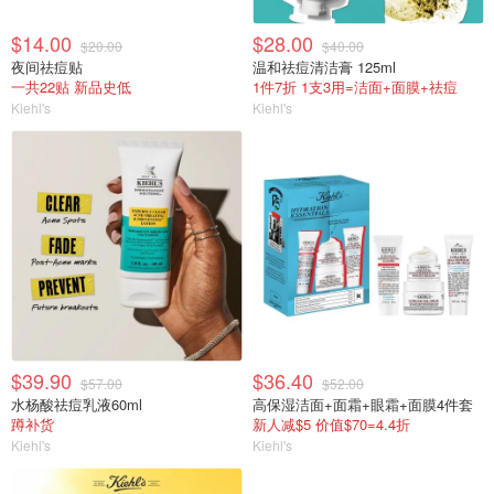
$14.00
$28.00
$20.00
$40.00
夜间祛痘贴
温和祛痘清洁膏 125ml
一共22贴 新品史低
1件7折 1支3用=洁面+面膜+祛痘
Kiehl's
Kiehl's
$39.90
$36.40
$57.00
$52.00
水杨酸祛痘乳液60ml
高保湿洁面+面霜+眼霜+面膜4件套
蹲补货
新人减$5 价值$70=4.4折
Kiehl's
Kiehl's