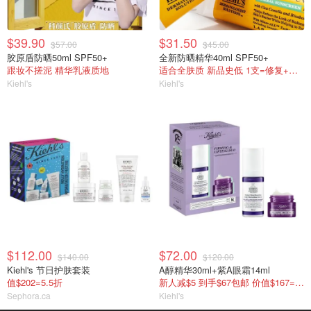
$39.90
$31.50
$57.00
$45.00
胶原盾防晒50ml SPF50+
全新防晒精华40ml SPF50+
跟妆不搓泥 精华乳液质地
适合全肤质 新品史低 1支=修复+保湿+防晒！
Kiehl's
Kiehl's
$112.00
$72.00
$140.00
$120.00
Kiehl's 节日护肤套装
A醇精华30ml+紫A眼霜14ml
值$202=5.5折
新人减$5 到手$67包邮 价值$167=4折
Sephora.ca
Kiehl's