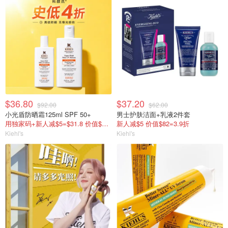
$36.80
$37.20
$92.00
$62.00
小光盾防晒霜125ml SPF 50+
男士护肤洁面+乳液2件套
用独家码+新人减$5=$31.8 价值$155=变相2折
新人减$5 价值$82=3.9折
Kiehl's
Kiehl's