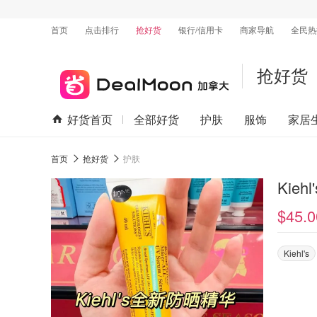
首页
点击排行
抢好货
银行/信用卡
商家导航
全民热
抢好货
好货首页
全部好货
护肤
服饰
家居
首页
抢好货
护肤
Kie
$45.0
Kiehl's