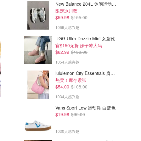
New Balance 204L 休闲运动鞋 蓝银色
限定冰川蓝
$59.98
$155.00
1069人感兴趣
UGG Ultra Dazzle Mini 女童靴
官$150无折 妹子冲大码
$62.99
$150.00
1054人感兴趣
lululemon City Essentials 肩背包 4L
热卖！库存紧张
$54.00
$108.00
1034人感兴趣
Vans Sport Low 运动鞋 白蓝色
$19.98
$90.00
1030人感兴趣