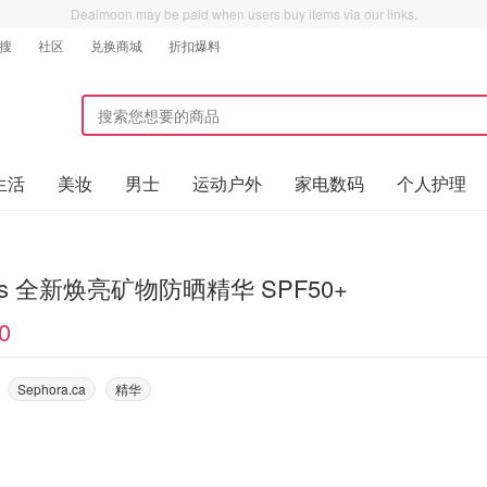
Dealmoon may be paid when users buy items via our links.
搜
社区
兑换商城
折扣爆料
生活
美妆
男士
运动户外
家电数码
个人护理
hl's 全新焕亮矿物防晒精华 SPF50+
0
Sephora.ca
精华