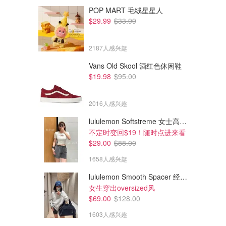
POP MART 毛绒星星人
$29.99
$33.99
2187人感兴趣
Vans Old Skool 酒红色休闲鞋
$19.98
$95.00
2016人感兴趣
lululemon Softstreme 女士高腰短裤 10cm
$19.60
$20.40
$28.00
$34.00
不定时变回$19！随时点进来看
ANUA PDRN精华喷雾套装
舒缓补水面膜10片
$29.00
$88.00
可以挂在包包上
价值$49=4.2折
1658人感兴趣
Sephora.ca
Sephora.ca
lululemon Smooth Spacer 经典卫衣
女生穿出oversized风
$69.00
$128.00
1603人感兴趣