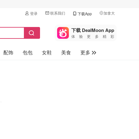
联系我们
加拿大
登录
下载App
🇺🇸
美国
下载 DealMoon App
体验更多精彩
🇨🇳
中国
配饰
包包
女鞋
美食
更多
🇨🇦
加拿大
🇬🇧
母婴玩具
英国
保健品
🇩🇪
德国
旅游
🇫🇷
法国
汽车
🇮🇹
意大利
🇦🇺
澳洲
🇳🇿
新西兰