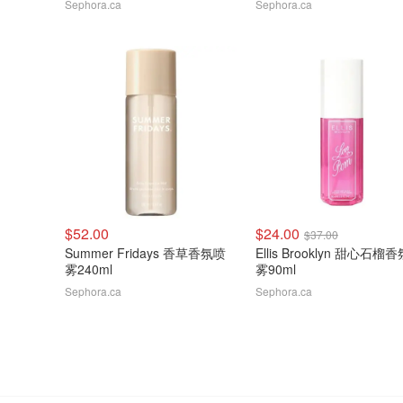
Sephora.ca
Sephora.ca
$52.00
$24.00
$37.00
Summer Fridays 香草香氛喷
Ellis Brooklyn 甜心石榴
雾240ml
雾90ml
Sephora.ca
Sephora.ca