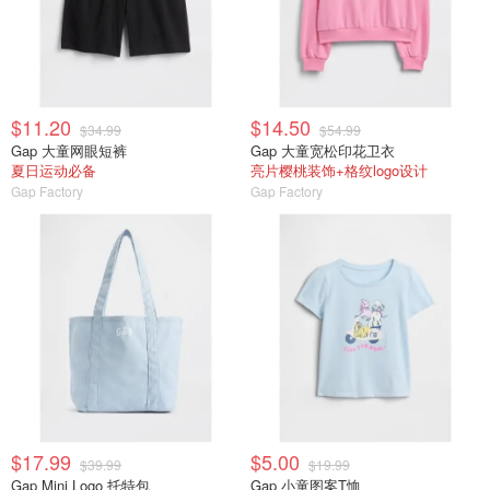
$11.20
$14.50
$34.99
$54.99
Gap 大童网眼短裤
Gap 大童宽松印花卫衣
夏日运动必备
亮片樱桃装饰+格纹logo设计
Gap Factory
Gap Factory
$17.99
$5.00
$39.99
$19.99
Gap Mini Logo 托特包
Gap 小童图案T恤