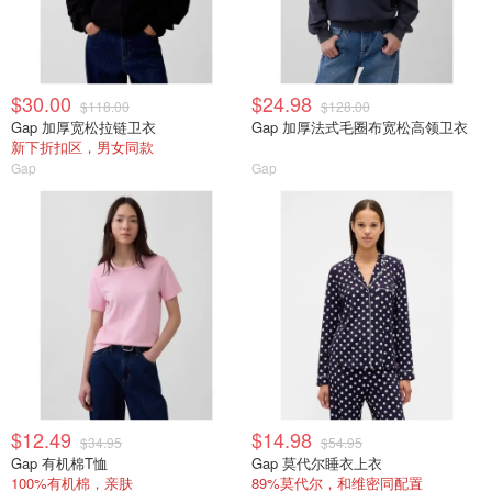
$30.00
$24.98
$118.00
$128.00
Gap 加厚宽松拉链卫衣
Gap 加厚法式毛圈布宽松高领卫衣
新下折扣区，男女同款
Gap
Gap
$12.49
$14.98
$34.95
$54.95
Gap 有机棉T恤
Gap 莫代尔睡衣上衣
100%有机棉，亲肤
89%莫代尔，和维密同配置