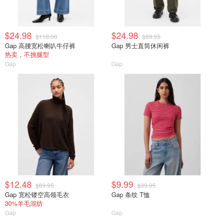
$24.98
$24.98
$118.00
$89.95
Gap 高腰宽松喇叭牛仔裤
Gap 男士直筒休闲裤
热卖，不挑腿型
Gap
Gap
$12.48
$9.99
$89.95
$39.95
Gap 宽松镂空高领毛衣
Gap 条纹 T恤
30%羊毛混纺
Gap
Gap