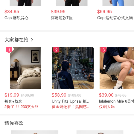
$34.95
$39.95
$59.95
Gap 麻织背心
露肩短款T恤
Gap 运动背心式文胸
大家都在抢
1
2
3
$19.99
$53.99
$39.00
$130.00
$109.00
$78.00
被套+枕套
Unity Fitz Uprisal 抓绒卫衣
2折了！! 230支天丝
黄金码还在！氛围感之神
仅剩大码
猜你喜欢