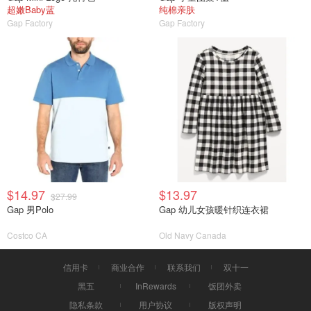
超嫩Baby蓝
纯棉亲肤
Gap Factory
Gap Factory
$14.97
$13.97
$27.99
Gap 男Polo
Gap 幼儿女孩暖针织连衣裙
Costco CA
Old Navy Canada
信用卡
商业合作
联系我们
双十一
黑五
InRewards
饭团外卖
隐私条款
用户协议
版权声明