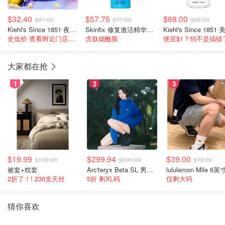
$32.40
$57.75
$88.00
$81.00
$77.00
$89.00
Kiehl's Since 1851 夜间云朵修复面霜50ml
Skinfix 修复激活精华液30ml 补充装
史低价 查看附近门店库存再下单
含肽烟酰胺
便宜$1？怕不是搞错
大家都在抢
1
2
3
$19.99
$299.94
$39.00
$130.00
$600.00
$78.00
被套+枕套
Arc'teryx Beta SL 男士夹克 黑色
2折了！! 230支天丝
5折 剩XL码
仅剩大码
猜你喜欢