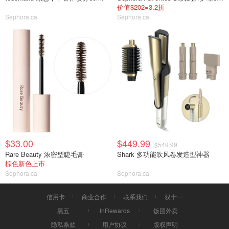
价值$202=3.2折
Sephora.ca
Sephora.ca
$33.00
$449.99
$549.99
Rare Beauty 浓密型睫毛膏
Shark 多功能吹风卷发造型神器
棕色新色上市
Sephora.ca
Sephora.ca
信用卡
商业合作
联系我们
双十一
黑五
InRewards
饭团外卖
隐私条款
用户协议
版权声明