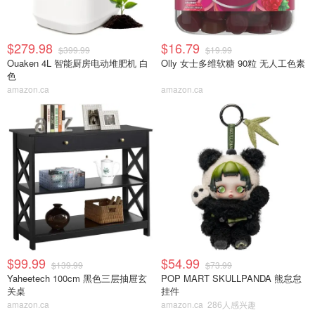
$279.98
$16.79
$399.99
$19.99
Ouaken 4L 智能厨房电动堆肥机 白
Olly 女士多维软糖 90粒 无人工色素
色
amazon.ca
amazon.ca
$99.99
$54.99
$139.99
$73.99
Yaheetech 100cm 黑色三层抽屉玄
POP MART SKULLPANDA 熊怠怠
关桌
挂件
amazon.ca
amazon.ca
286人感兴趣