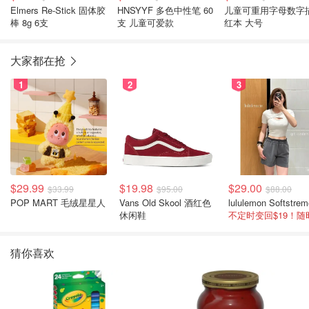
Elmers Re-Stick 固体胶
HNSYYF 多色中性笔 60
儿童可重用字母数字
棒 8g 6支
支 儿童可爱款
红本 大号
大家都在抢
1
2
3
$29.99
$19.98
$29.00
$33.99
$95.00
$88.00
POP MART 毛绒星星人
Vans Old Skool 酒红色
休闲鞋
猜你喜欢