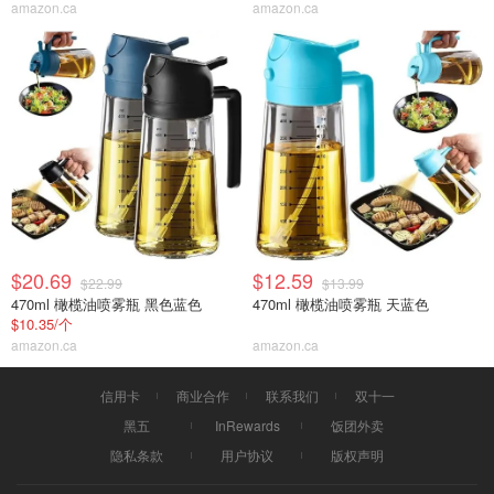
amazon.ca
amazon.ca
$20.69
$12.59
$22.99
$13.99
470ml 橄榄油喷雾瓶 黑色蓝色
470ml 橄榄油喷雾瓶 天蓝色
$10.35/个
amazon.ca
amazon.ca
信用卡
商业合作
联系我们
双十一
黑五
InRewards
饭团外卖
隐私条款
用户协议
版权声明