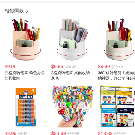
相似同款
$9.90
$9.95
$9.99
$20.49
$20.49
三格旋转笔筒 粉色办公
3格旋转笔筒 桌面收纳
360°旋转笔筒！桌面
文具收纳
灰色
纳神器，办公学习必
$3.99
$24.99
$18.89
$6.49
$29.95
$20.99