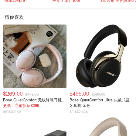
仅限2码$19！
热卖！库存紧张
猜你喜欢
$269.00
$499.00
$479.00
$599.00
Bose QuietComfort 无线降噪耳机 粉色
Bose QuietComfort Ultra 头戴式蓝
史低！之前折后$299
牙耳机 金色
amazon.ca
amazon.ca