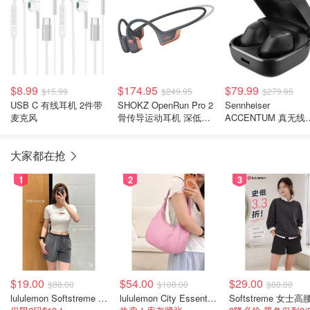
$8.99
$174.95
$79.99
$15.99
$249.95
$279.95
USB C 有线耳机 2件带
SHOKZ OpenRun Pro 2
Sennheiser
麦克风
骨传导运动耳机 深低音
ACCENTUM 真无线
防汗
机 主动降噪 黑色
大家都在抢
1
2
3
$19.00
$54.00
$29.00
$88.00
$108.00
$88.00
lululemon Softstreme 女士高腰短裤 10cm
lululemon City Essentials 肩背包 4L