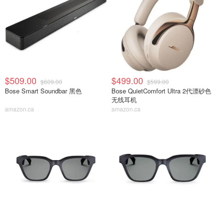
$509.00
$499.00
$609.00
$599.00
Bose Smart Soundbar 黑色
Bose QuietComfort Ultra 2代漂砂色
无线耳机
amazon.ca
amazon.ca