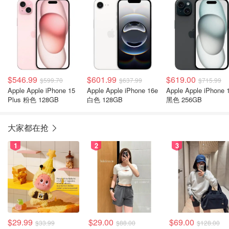
$546.99
$601.99
$619.00
$599.70
$637.99
$715.99
Apple Apple iPhone 15
Apple Apple iPhone 16e
Apple Apple iPhone 
Plus 粉色 128GB
白色 128GB
黑色 256GB
大家都在抢
1
2
3
$29.99
$29.00
$69.00
$33.99
$88.00
$128.00