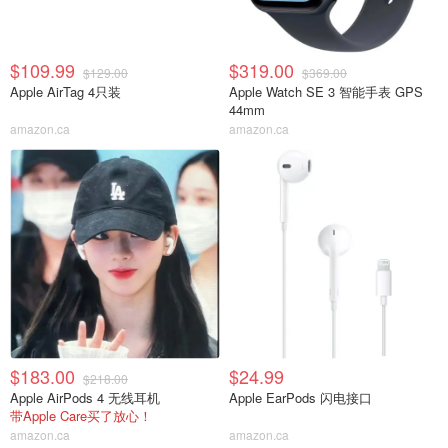
$109.99
$319.00
$129.00
$369.00
Apple AirTag 4只装
Apple Watch SE 3 智能手表 GPS
44mm
amazon.ca
amazon.ca
$183.00
$24.99
$218.00
Apple AirPods 4 无线耳机
Apple EarPods 闪电接口
带Apple Care买了放心！
amazon.ca
amazon.ca