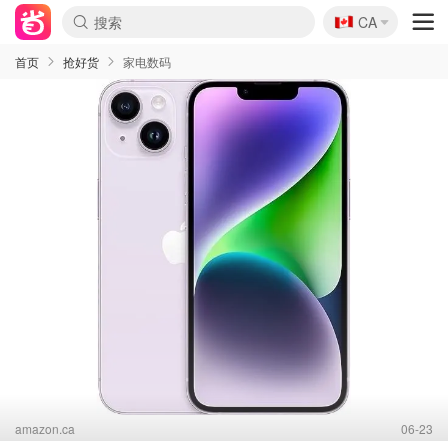
🇨🇦
CA
首页
抢好货
家电数码
amazon.ca
06-23