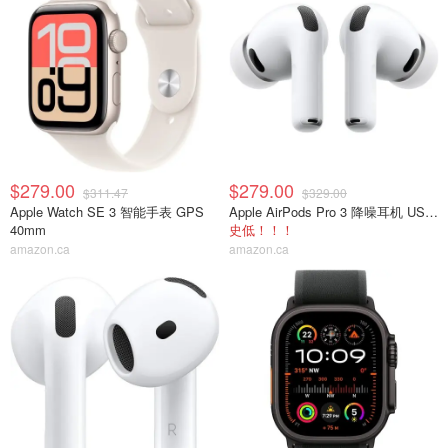
$279.00
$279.00
$311.47
$329.00
Apple Watch SE 3 智能手表 GPS
Apple AirPods Pro 3 降噪耳机 USB-C
40mm
史低！！！
amazon.ca
amazon.ca