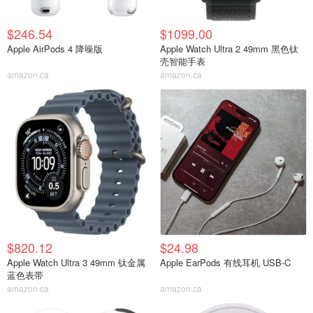
$246.54
$1099.00
Apple AirPods 4 降噪版
Apple Watch Ultra 2 49mm 黑色钛
壳智能手表
amazon.ca
amazon.ca
$820.12
$24.98
Apple Watch Ultra 3 49mm 钛金属
Apple EarPods 有线耳机 USB-C
蓝色表带
amazon.ca
amazon.ca