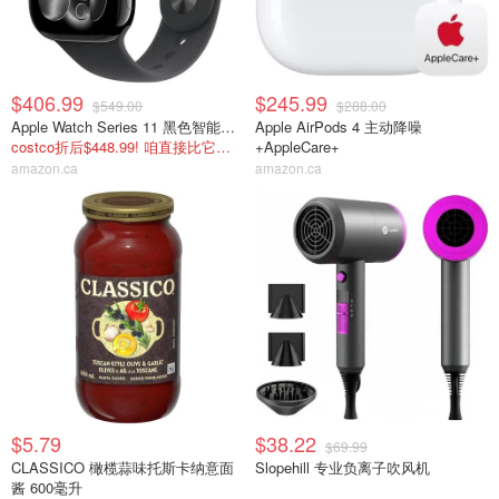
$406.99
$245.99
$549.00
$288.00
Apple Watch Series 11 黑色智能手表 42mm
Apple AirPods 4 主动降噪
costco折后$448.99! 咱直接比它再省$42
+AppleCare+
amazon.ca
amazon.ca
$5.79
$38.22
$69.99
CLASSICO 橄榄蒜味托斯卡纳意面
Slopehill 专业负离子吹风机
酱 600毫升