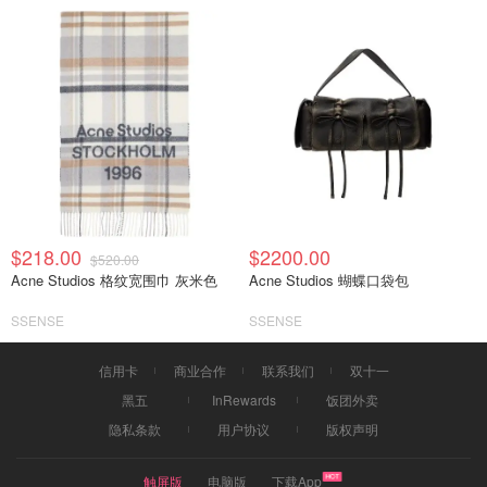
$218.00
$2200.00
$520.00
Acne Studios 格纹宽围巾 灰米色
Acne Studios 蝴蝶口袋包
SSENSE
SSENSE
信用卡
商业合作
联系我们
双十一
黑五
InRewards
饭团外卖
隐私条款
用户协议
版权声明
触屏版
电脑版
下载App