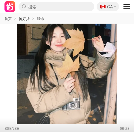
🇨🇦
CA
首页
抢好货
服饰
SSENSE
06-23