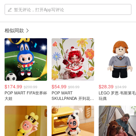
暂无评论，打开App写评论
相似同款
$174.99
$54.99
$28.39
$200.99
$66.99
$34.99
POP MART FIFA世界杯
POP MART
LEGO 罗恩·韦斯莱
大娃
SKULLPANDA 开到花丛
玩偶
中