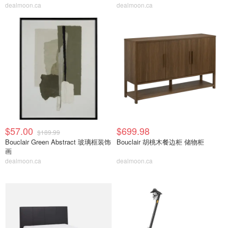
dealmoon.ca
dealmoon.ca
$57.00
$699.98
$189.99
Bouclair Green Abstract 玻璃框装饰
Bouclair 胡桃木餐边柜 储物柜
画
dealmoon.ca
dealmoon.ca