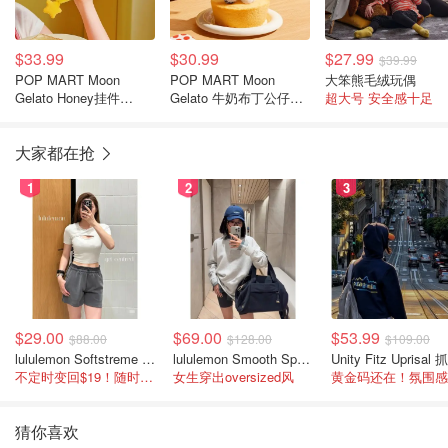
$33.99
$30.99
$27.99
$39.99
POP MART Moon
POP MART Moon
大笨熊毛绒玩偶
Gelato Honey挂件
Gelato 牛奶布丁公仔
超大号 安全感十足
20.5cm
14.5厘米
大家都在抢
1
2
3
$29.00
$69.00
$53.99
$88.00
$128.00
$109.00
lululemon Softstreme 女士高腰短裤 10cm
lululemon Smooth Spacer 经典卫衣
不定时变回$19！随时点进来看
女生穿出oversized风
猜你喜欢