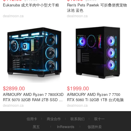
Eukanuba 成犬羊肉中小型犬干粮
Ren's Pets Pawtek 可折叠便携宠物
泳池 蓝色
dealmoon.ca
dealmoon.ca
$2899.00
$1999.00
ARMOURY AMD Ryzen 7 7800X3D
ARMOURY AMD Ryzen 7 7700
RTX 5070 32GB RAM 2TB SSD 台
RTX 5060 Ti 32GB 1TB 台式电脑
式机
dealmoon.ca
dealmoon.ca
信用卡
商业合作
联系我们
双十一
黑五
InRewards
饭团外卖