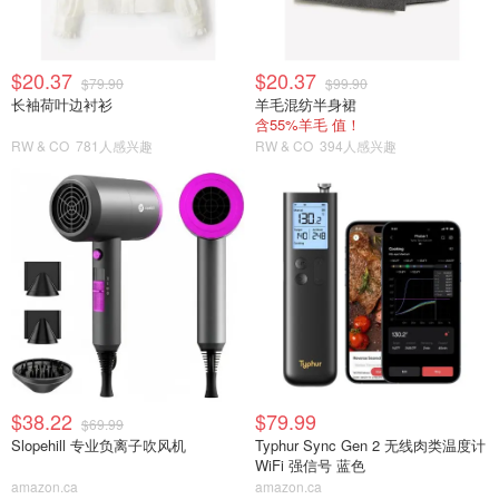
$20.37
$20.37
$79.90
$99.90
长袖荷叶边衬衫
羊毛混纺半身裙
含55%羊毛 值！
RW & CO
781人感兴趣
RW & CO
394人感兴趣
$38.22
$79.99
$69.99
Slopehill 专业负离子吹风机
Typhur Sync Gen 2 无线肉类温度计
WiFi 强信号 蓝色
amazon.ca
amazon.ca