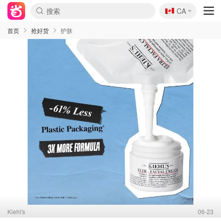
🇨🇦
CA
首页
抢好货
护肤
Kiehl's
06-23