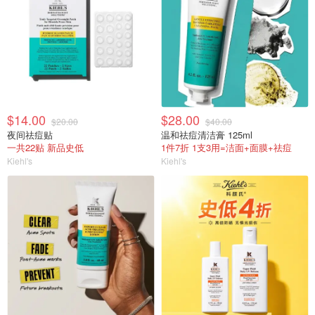
$14.00
$28.00
$20.00
$40.00
夜间祛痘贴
温和祛痘清洁膏 125ml
一共22贴 新品史低
1件7折 1支3用=洁面+面膜+祛痘
Kiehl's
Kiehl's