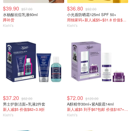
$39.90
$36.80
$57.00
$92.00
水杨酸祛痘乳液60ml
小光盾防晒霜125ml SPF 50+
蹲补货
用独家码+新人减$5=$31.8 价值$155=变相2折
Kiehl's
Kiehl's
$37.20
$72.00
$62.00
$120.00
男士护肤洁面+乳液2件套
A醇精华30ml+紫A眼霜14ml
新人减$5 价值$82=3.9折
新人减$5 到手$67包邮 价值$167=4折
Kiehl's
Kiehl's