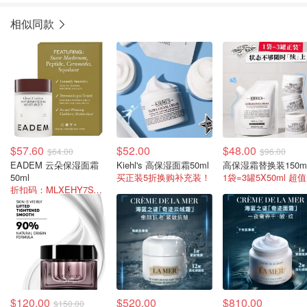
相似同款
$57.60
$52.00
$48.00
$64.00
$96.00
EADEM 云朵保湿面霜
Kiehl's 高保湿面霜50ml
高保湿霜替换装150m
50ml
买正装5折换购补充装！
1
折扣码：MLXEHY7SVFBW
$120.00
$520.00
$810.00
$150.00