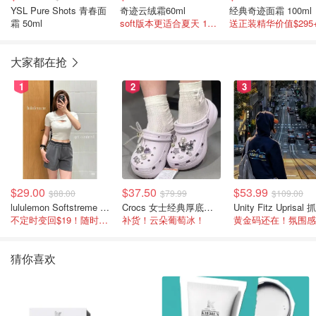
YSL Pure Shots 青春面
奇迹云绒霜60ml
经典奇迹面霜 100ml
霜 50ml
soft版本更适合夏天 1件享送礼！
大家都在抢
1
2
3
$29.00
$37.50
$53.99
$88.00
$79.99
$109.00
lululemon Softstreme 女士高腰短裤 10cm
Crocs 女士经典厚底凉鞋
不定时变回$19！随时点进来看
补货！云朵葡萄冰！
猜你喜欢