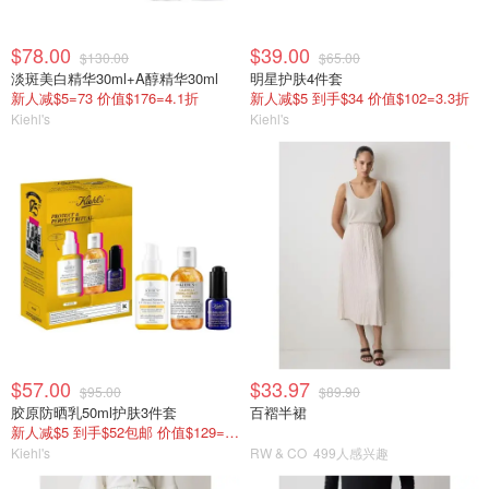
$78.00
$39.00
$130.00
$65.00
淡斑美白精华30ml+A醇精华30ml
明星护肤4件套
新人减$5=73 价值$176=4.1折
新人减$5 到手$34 价值$102=3.3折
Kiehl's
Kiehl's
$57.00
$33.97
$95.00
$89.90
胶原防晒乳50ml护肤3件套
百褶半裙
新人减$5 到手$52包邮 价值$129=4折
Kiehl's
RW & CO
499人感兴趣