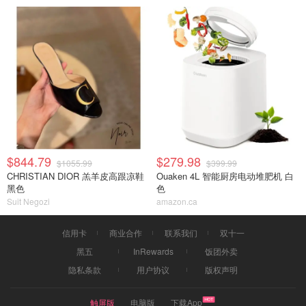
$844.79
$279.98
$1055.99
$399.99
CHRISTIAN DIOR 羔羊皮高跟凉鞋
Ouaken 4L 智能厨房电动堆肥机 白
黑色
色
Suit Negozi
amazon.ca
信用卡
商业合作
联系我们
双十一
黑五
InRewards
饭团外卖
隐私条款
用户协议
版权声明
触屏版
电脑版
下载App