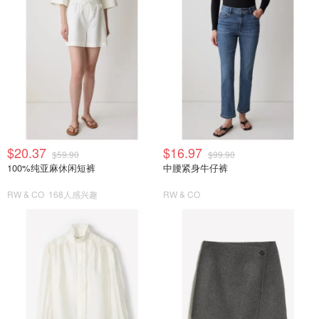
$20.37
$16.97
$59.90
$99.90
100%纯亚麻休闲短裤
中腰紧身牛仔裤
RW & CO
168人感兴趣
RW & CO