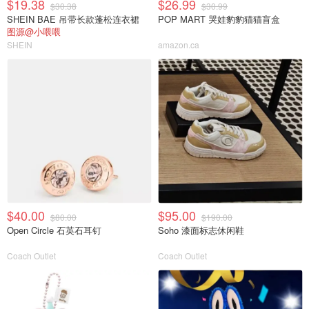
$19.38
$26.99
$30.38
$30.99
SHEIN BAE 吊带长款蓬松连衣裙
POP MART 哭娃豹豹猫猫盲盒
图源@小喂喂
SHEIN
amazon.ca
$40.00
$95.00
$80.00
$190.00
Open Circle 石英石耳钉
Soho 漆面标志休闲鞋
Coach Outlet
Coach Outlet