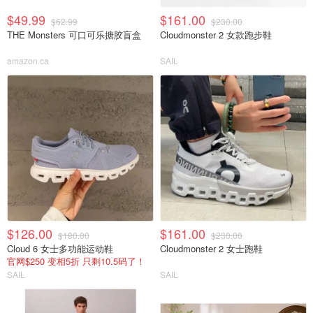
$49.99
$161.00
$62.99
$230.00
THE Monsters 可口可乐搪胶盲盒
Cloudmonster 2 女款跑步鞋
amazon.ca
SAIL
$126.00
$161.00
$180.00
$230.00
Cloud 6 女士多功能运动鞋
Cloudmonster 2 女士跑鞋
官网$250 变相5折 只剩10.5码了！
SAIL
SAIL