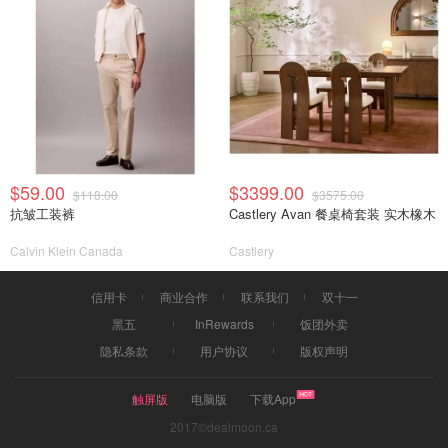
$59.00
$3399.00
$118.00
$3575.00
抗皱工装裤
Castlery Avan 餐桌椅套装 实木橡木
Calvin Klein Canada
Castlery
信用卡
商业合作
联系我们
双十一
黑五
InRewards
饭团外卖
隐私条款
用户协议
版权声明
触屏版
电脑版
下载App
2017©dealmoon.ca