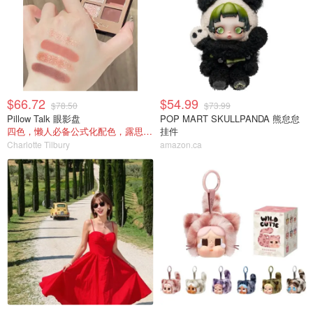
$66.72
$54.99
$78.50
$73.99
Pillow Talk 眼影盘
POP MART SKULLPANDA 熊怠怠
四色，懒人必备公式化配色，露思超爱！
挂件
Charlotte Tilbury
amazon.ca