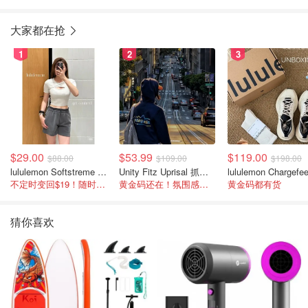
大家都在抢
1
2
3
$29.00
$53.99
$119.00
$88.00
$109.00
$198.00
lululemon Softstreme 女士高腰短裤 10cm
Unity Fitz Uprisal 抓绒卫衣
不定时变回$19！随时点进来看
黄金码还在！氛围感之神
黄金码都有货
猜你喜欢