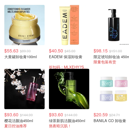
$55.63
$40.50
$98.15
$89.00
$45.00
$151.00
大黄罐卸妆膏100ml
EADEM 保湿卸妆膏
限定琥珀卸妆油 450m
限量包装有货
折扣码：MLXEHY7SVFBW
$93.60
$93.60
$20.59
$144.00
$144.00
$24.71
樱花洁颜油450ml
绿茶新肌洁颜油450ml
BANILA CO 卸妆膏
夏日控油推荐
熬夜暗沉肌！