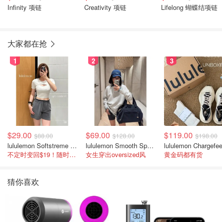
Infinity 项链
Creativity 项链
Lifelong 蝴蝶结项链
大家都在抢
1
2
3
$29.00
$69.00
$119.00
$88.00
$128.00
$198.00
lululemon Softstreme 女士高腰短裤 10cm
lululemon Smooth Spacer 经典卫衣
不定时变回$19！随时点进来看
女生穿出oversized风
黄金码都有货
猜你喜欢