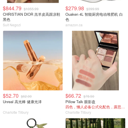
$844.79
$279.98
$1055.99
$399.99
CHRISTIAN DIOR 羔羊皮高跟凉鞋
Ouaken 4L 智能厨房电动堆肥机 白
黑色
色
Suit Negozi
amazon.ca
$52.70
$66.72
$62.00
$78.50
Unreal 高光棒 健康光泽
Pillow Talk 眼影盘
四色，懒人必备公式化配色，露思超爱！
Charlotte Tilbury
Charlotte Tilbury