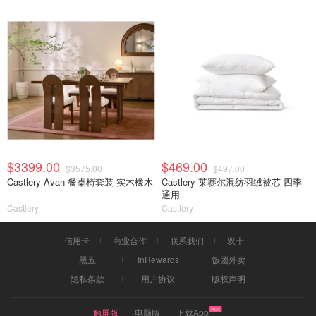
$3399.00
$469.00
$3575.00
$497.00
Castlery Avan 餐桌椅套装 实木橡木
Castlery 莱赛尔混纺羽绒被芯 四季
通用
Castlery
Castlery
信用卡
商业合作
联系我们
双十一
黑五
InRewards
饭团外卖
隐私条款
用户协议
版权声明
触屏版
电脑版
下载App