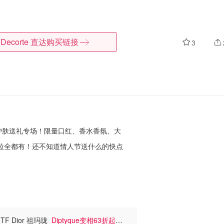
Decorte
直达购买链接
3
妆护肤送礼专场！限量口红、香水香氛、大
e、马吉拉全都有！还不知道情人节送什么的
快点
TF Dior 祖玛珑
Diptyque变相63折起