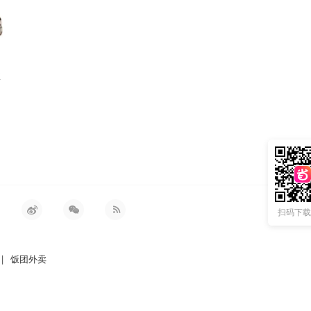
盒
扫码下载 
|
饭团外卖