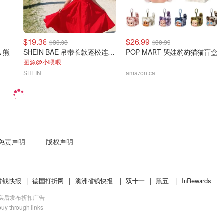
$19.38
$26.99
$30.38
$30.99
A 熊
SHEIN BAE 吊带长款蓬松连衣裙
POP MART 哭娃豹豹猫猫盲
图源@小喂喂
SHEIN
amazon.ca
免责声明
版权声明
省钱快报
|
德国打折网
|
澳洲省钱快报
|
双十一
|
黑五
|
InRewards
核实后发布折扣广告
uy through links