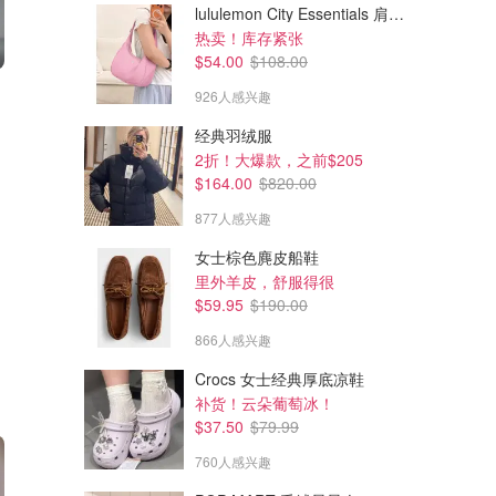
lululemon City Essentials 肩背包 4L
热卖！库存紧张
$54.00
$108.00
$0.00
$25.50
$0.00
$85.00
926人感兴趣
自选3件护肤组合购
护色洗发水
点击自选3件 享8折
经典羽绒服
值$101=3.7折 拿它来凑单
2折！大爆款，之前$205
Estee Lauder
Christophe Robin CA (CA)
$164.00
$820.00
877人感兴趣
女士棕色麂皮船鞋
里外羊皮，舒服得很
$59.95
$190.00
866人感兴趣
Crocs 女士经典厚底凉鞋
补货！云朵葡萄冰！
$37.50
$79.99
760人感兴趣