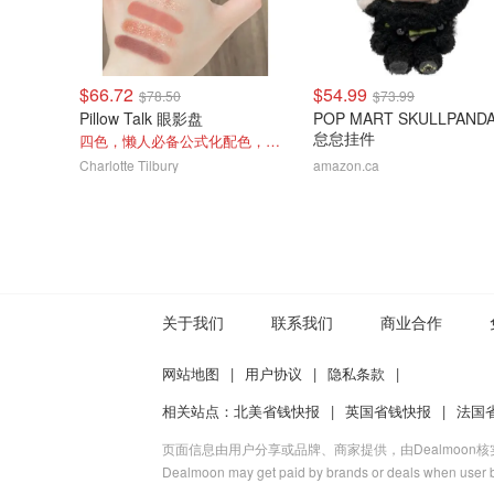
$66.72
$54.99
$78.50
$73.99
Pillow Talk 眼影盘
POP MART SKULLPAND
怠怠挂件
四色，懒人必备公式化配色，露思超爱！
Charlotte Tilbury
amazon.ca
关于我们
联系我们
商业合作
网站地图
|
用户协议
|
隐私条款
|
相关站点：
北美省钱快报
|
英国省钱快报
|
法国
页面信息由用户分享或品牌、商家提供，由Dealmoon
Dealmoon may get paid by brands or deals when user b