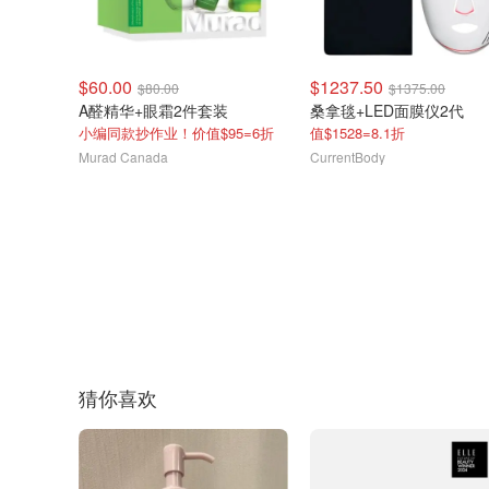
$60.00
$1237.50
$80.00
$1375.00
A醛精华+眼霜2件套装
桑拿毯+LED面膜仪2代
小编同款抄作业！价值$95=6折
值$1528=8.1折
Murad Canada
CurrentBody
猜你喜欢