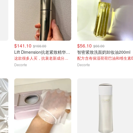
$141.10
$56.10
$166.00
$66.00
Lift Dimension抗老紧致精华50ml
智密紧致洗面奶卸妆油200ml
这款很多人买，抗衰老新成分—葡萄糖醛
配方含有保湿荷荷巴油和维生素
Decorte
Decorte