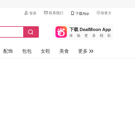
联系我们
加拿大
登录
下载App
🇺🇸
美国
下载 DealMoon App
体验更多精彩
🇨🇳
中国
配饰
包包
女鞋
美食
更多
🇨🇦
加拿大
🇬🇧
母婴玩具
英国
保健品
🇩🇪
德国
旅游
🇫🇷
法国
汽车
🇮🇹
意大利
🇦🇺
澳洲
🇳🇿
新西兰