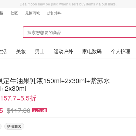
Dealmoon may be paid when users buy items via our links.
搜
社区
兑换商城
折扣爆料
生活
美妆
男士
运动户外
家电数码
个人护理
定牛油果乳液150ml+2x30ml+紫苏水
l+2x30ml
57.7=5.5折
5
$117.00
25% off
护肤套装