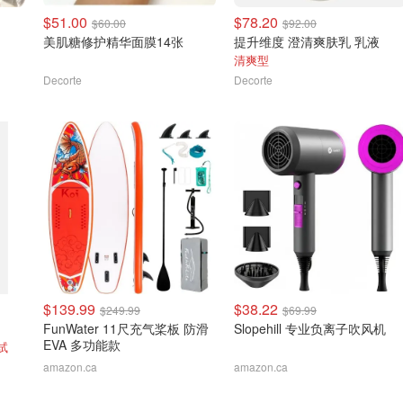
$51.00
$78.20
$60.00
$92.00
美肌糖修护精华面膜14张
提升维度 澄清爽肤乳 乳液
清爽型
Decorte
Decorte
$139.99
$38.22
$249.99
$69.99
FunWater 11尺充气桨板 防滑
Slopehill 专业负离子吹风机
EVA 多功能款
试
amazon.ca
amazon.ca