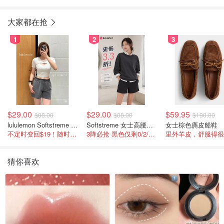
大家都在抢
1
2
3
$29.00
$29.00
$59.95
$88.00
$88.00
$190.00
lululemon Softstreme 女士高腰短裤 10cm
Softstreme 女士高腰短裤 4英寸
女士棕色麂皮船鞋
不定时变回$19！随时点进来看
3降必抢 黑色仅剩0/2/4码
里外羊皮，舒服得很
猜你喜欢