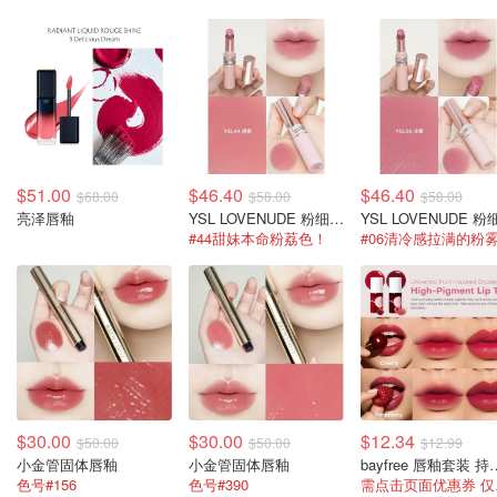
$51.00
$46.40
$46.40
$68.00
$58.00
$58.00
亮泽唇釉
YSL LOVENUDE 粉细管口红
#44甜妹本命粉荔色！
$30.00
$30.00
$12.34
$50.00
$50.00
$12.99
小金管 固体唇釉
小金管 固体唇釉
bayfree 唇釉
色号#156
色号#390
需点