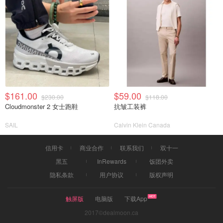
$161.00
$59.00
$230.00
$118.00
Cloudmonster 2 女士跑鞋
抗皱工装裤
SAIL
Calvin Klein Canada
信用卡
商业合作
联系我们
双十一
黑五
InRewards
饭团外卖
隐私条款
用户协议
版权声明
触屏版
电脑版
下载App
2017©dealmoon.ca