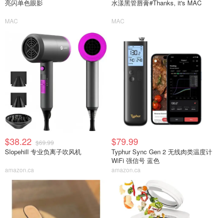
亮闪单色眼影
水漾黑管唇膏#Thanks, it's MAC
MAC
MAC
$38.22
$79.99
$69.99
Slopehill 专业负离子吹风机
Typhur Sync Gen 2 无线肉类温度计
WiFi 强信号 蓝色
amazon.ca
amazon.ca