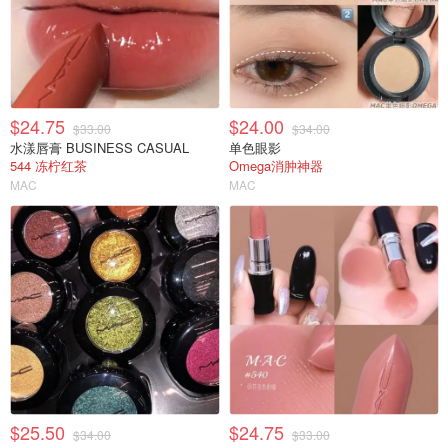
$24.75
$24.00
$33.00
$34.00
水漾唇膏 BUSINESS CASUAL
单色眼影
544 冻柠红茶
Omega消肿神器
MAC
MAC
$25.50
$24.75
$34.00
$33.00