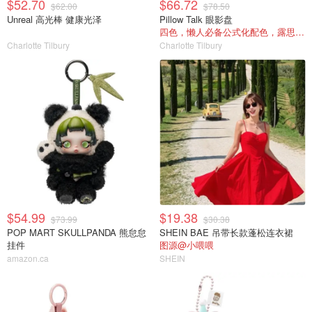
$52.70
$66.72
$62.00
$78.50
Unreal 高光棒 健康光泽
Pillow Talk 眼影盘
四色，懒人必备公式化配色，露思超爱！
Charlotte Tilbury
Charlotte Tilbury
$54.99
$19.38
$73.99
$30.38
POP MART SKULLPANDA 熊怠怠
SHEIN BAE 吊带长款蓬松连衣裙
挂件
图源@小喂喂
amazon.ca
SHEIN