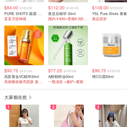
$84.00
$112.00
$108.00
$105.00
$140.00
$150.00
PURE SHOTS 眼霜 保湿15ml
夜皇后精华 30ml
妥妥灭纹神器
国内￥830=变相6.5折 熬夜油皮心头爱！
新品首折
$90.75
$77.25
$96.75
$121.00
$103.00
$129.00
高阶黄金VC精华30ml
A醇精粹油30ml
维C日霜50ml
高效吸收焕亮肌肤 套装+这只刚好包邮+送礼
一瓶淡纹 +修护+紧致
大家都在抢
1
2
3