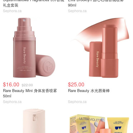
礼盒套装
90ml
Sephora.ca
Sephora.ca
$16.00
$25.00
$22.00
Rare Beauty Mini 身体发香喷雾
Rare Beauty 水光唇膏棒
50ml
Sephora.ca
Sephora.ca