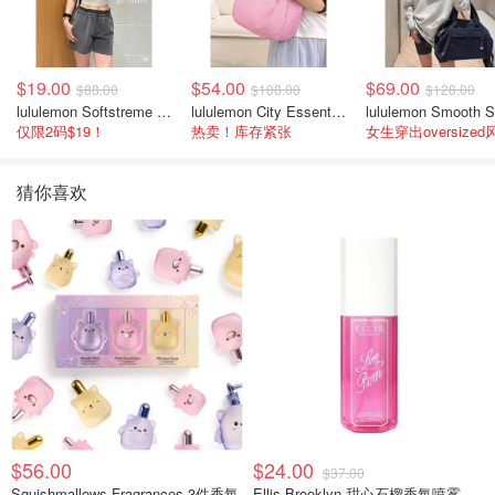
$19.00
$54.00
$69.00
$88.00
$108.00
$128.00
lululemon Softstreme 女士高腰短裤 10cm
lululemon City Essentials 肩背包 4L
仅限2码$19！
热卖！库存紧张
女生穿出oversized
猜你喜欢
$56.00
$24.00
$37.00
Squishmallows Fragrances 3件香氛
Ellis Brooklyn 甜心石榴香氛喷雾