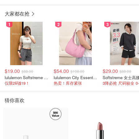
精华乳
大家都在抢
1
2
3
$19.00
$54.00
$29.00
$88.00
$108.00
$88.00
lululemon Softstreme 女士高腰短裤 10cm
lululemon City Essentials 肩背包 4L
仅限2码$19！
热卖！库存紧张
猜你喜欢