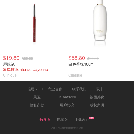
$19.80
$58.80
$33.00
$98.00
唇线笔
白色香氛100ml
凑单推荐Intense Cayenne
Clinique
Clinique
信用卡
商业合作
联系我们
双十一
黑五
InRewards
饭团外卖
隐私条款
用户协议
版权声明
触屏版
电脑版
下载App
2017©dealmoon.ca