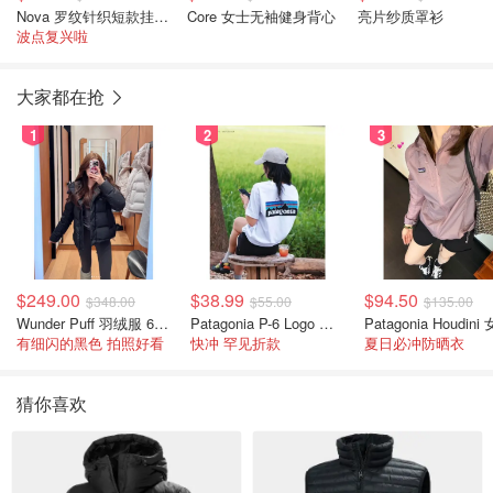
Nova 罗纹针织短款挂脖上衣
Core 女士无袖健身背心
亮片纱质罩衫
波点复兴啦
大家都在抢
1
2
3
$249.00
$38.99
$94.50
$348.00
$55.00
$135.00
Wunder Puff 羽绒服 600蓬松度
Patagonia P-6 Logo 女款T恤
有细闪的黑色 拍照好看
快冲 罕见折款
夏日必冲防晒衣
猜你喜欢