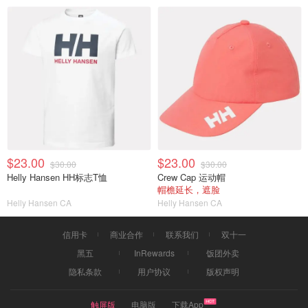
$23.00
$23.00
$30.00
$30.00
Helly Hansen HH标志T恤
Crew Cap 运动帽
帽檐延长，遮脸
Helly Hansen CA
Helly Hansen CA
信用卡
商业合作
联系我们
双十一
黑五
InRewards
饭团外卖
隐私条款
用户协议
版权声明
触屏版
电脑版
下载App