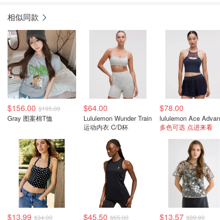
相似同款
$156.00
$64.00
$78.00
$195.00
Gray 图案棉T恤
Lululemon Wunder Train
运动内衣 C/D杯
多色可选 点进来看
$13.99
$45.50
$13.57
$34.00
$65.00
$89.90