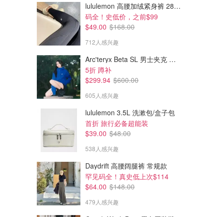
lululemon 高腰加绒紧身裤 28"≈71cm 5个口袋
码全！史低价，之前$99
$49.00
$168.00
712人感兴趣
Arc'teryx Beta SL 男士夹克 黑色
$6.69
$40.30
$19.04
5折 蹲补
$62.00
colorgram 唇颊两用 5g
白管水光唇膏
$299.94
$600.00
限定色wild card
605人感兴趣
dealmoon.ca
Shu uemura Canada
lululemon 3.5L 洗漱包/盒子包
首折 旅行必备超能装
$39.00
$48.00
538人感兴趣
Daydrift 高腰阔腿裤 常规款
罕见码全！真史低上次$114
$64.00
$148.00
479人感兴趣