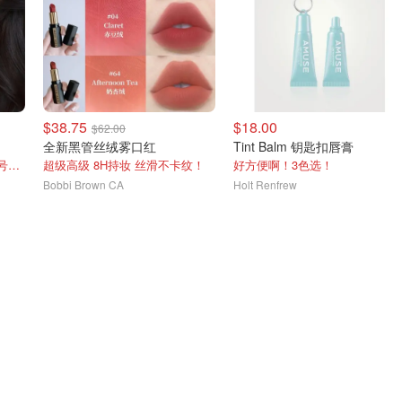
$38.75
$18.00
$62.00
全新黑管丝绒雾口红
Tint Balm 钥匙扣唇膏
刘亦菲同款唇膏史低 类似色号Nude Buff
超级高级 8H持妆 丝滑不卡纹！
好方便啊！3色选！
Bobbi Brown CA
Holt Renfrew