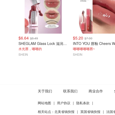
$6.64
$5.20
$8.49
$7.00
SHEGLAM Glass Lock 滋润唇釉 草莓牛奶色
水光唇，嘟嘟的
嘟嘟嘟嘟嘟唇~
SHEIN
SHEIN
关于我们
联系我们
商业合作
网站地图
|
用户协议
|
隐私条款
|
相关站点：
北美省钱快报
|
英国省钱快报
|
法国