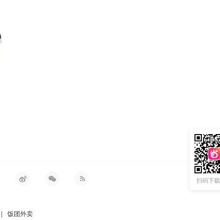
扫码下载 
|
饭团外卖