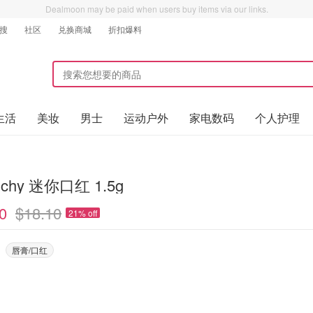
Dealmoon may be paid when users buy items via our links.
搜
社区
兑换商城
折扣爆料
生活
美妆
男士
运动户外
家电数码
个人护理
nchy 迷你口红 1.5g
0
$18.10
21% off
唇膏/口红