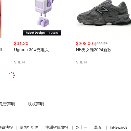
$31.20
$208.00
$233.76
INTO YOU 唇釉 Cheers With You
Ugreen 30w充电头
NB男女鞋2024新款
SHEIN
SHEIN
免责声明
版权声明
省钱快报
|
德国打折网
|
澳洲省钱快报
|
双十一
|
黑五
|
InRewards