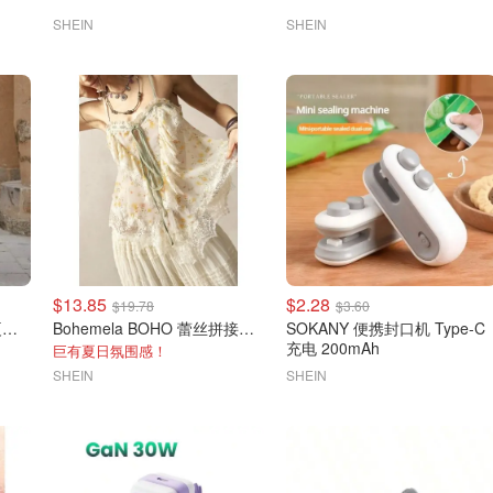
SHEIN
SHEIN
$13.85
$2.28
$19.78
$3.60
Ontre 奶白色荷叶边短袖夏季女衬衫
Bohemela BOHO 蕾丝拼接吊带上衣 花卉印花
SOKANY 便携封口机 Type-C
充电 200mAh
巨有夏日氛围感！
SHEIN
SHEIN