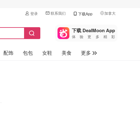
联系我们
加拿大
登录
下载App
🇺🇸
美国
下载 DealMoon App
体验更多精彩
🇨🇳
中国
配饰
包包
女鞋
美食
更多
🇨🇦
加拿大
🇬🇧
母婴玩具
英国
保健品
🇩🇪
德国
旅游
🇫🇷
法国
汽车
🇮🇹
意大利
🇦🇺
澳洲
🇳🇿
新西兰