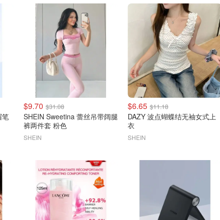
$9.70
$6.65
$31.08
$11.18
眉笔
SHEIN Sweetina 蕾丝吊带阔腿
DAZY 波点蝴蝶结无袖女式上
裤两件套 粉色
衣
SHEIN
SHEIN