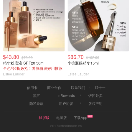
$43.80
$86.70
$73.00
$102.00
精华粉底液 SPF20 30ml
小棕瓶眼精华15ml
全色号6折必抢！养肤粉底好用推荐
Estee Lauder
Estee Lauder
信用卡
商业合作
联系我们
双十一
黑五
InRewards
饭团外卖
隐私条款
用户协议
版权声明
触屏版
电脑版
下载App
2017©dealmoon.ca