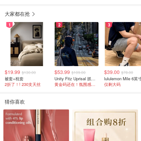
大家都在抢
1
2
3
$19.99
$53.99
$39.00
$130.00
$109.00
$78.00
被套+枕套
Unity Fitz Uprisal 抓绒卫衣
2折了！! 230支天丝
黄金码还在！氛围感之神
仅剩大码
猜你喜欢