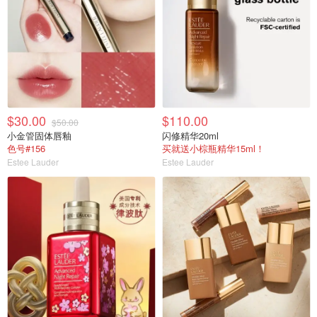
$30.00
$110.00
$50.00
小金管 固体唇釉
闪修精华20ml
色号#156
买就送小棕瓶精华15ml！
Estee Lauder
Estee Lauder