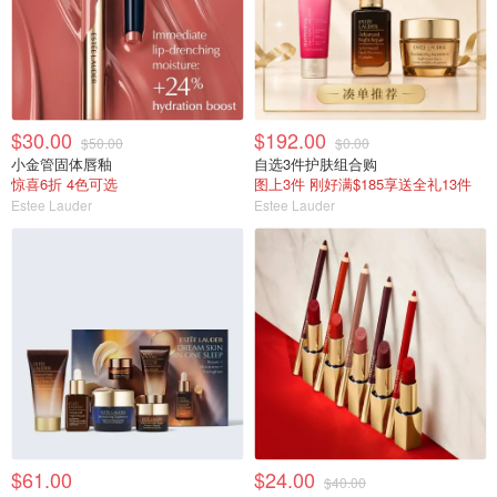
$30.00
$192.00
$50.00
$0.00
小金管固体唇釉
自选3件护肤组合购
惊喜6折 4色可选
图上3件 刚好满$185享送全礼13件
Estee Lauder
Estee Lauder
$61.00
$24.00
$40.00