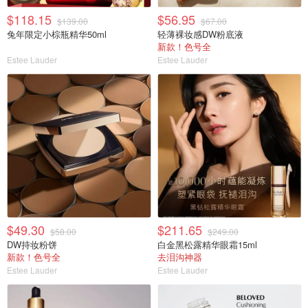
$118.15
$56.95
$139.00
$67.00
兔年限定小棕瓶精华50ml
轻薄裸妆感DW粉底液
新款！色号全
Estee Lauder
Estee Lauder
$49.30
$211.65
$58.00
$249.00
DW持妆粉饼
白金黑松露精华眼霜15ml
新款！色号全
去泪沟神器
Estee Lauder
Estee Lauder