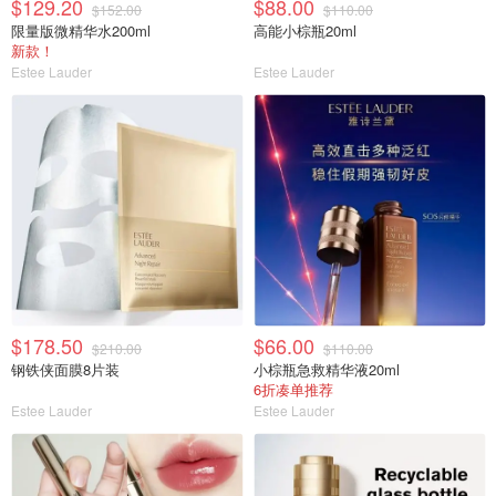
$129.20
$88.00
$152.00
$110.00
限量版微精华水200ml
高能小棕瓶20ml
新款！
Estee Lauder
Estee Lauder
$178.50
$66.00
$210.00
$110.00
钢铁侠面膜8片装
小棕瓶急救精华液20ml
6折凑单推荐
Estee Lauder
Estee Lauder