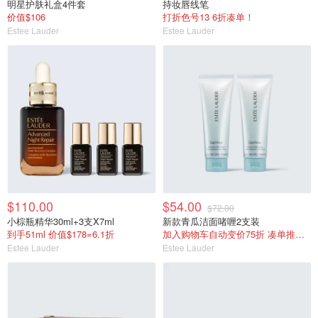
明星护肤礼盒4件套
持妆唇线笔
价值$106
打折色号13 6折凑单！
Estee Lauder
Estee Lauder
$110.00
$54.00
$72.00
小棕瓶精华30ml+3支X7ml
新款青瓜洁面啫喱2支装
到手51ml 价值$178=6.1折
加入购物车自动变价75折 凑单推荐！
Estee Lauder
Estee Lauder