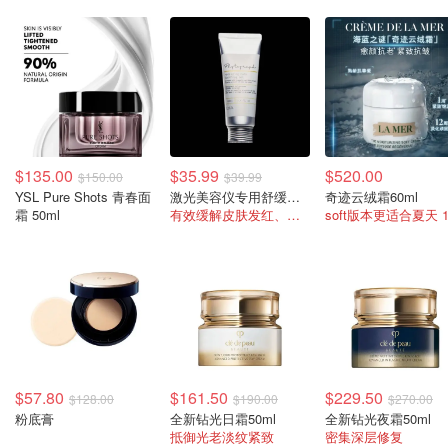
$135.00
$35.99
$520.00
$150.00
$39.99
YSL Pure Shots 青春面
激光美容仪专用舒缓保湿凝胶100ml
奇迹云绒霜60ml
霜 50ml
有效缓解皮肤发红、搭配点阵激光后用
$57.80
$161.50
$229.50
$128.00
$190.00
$270.00
粉底膏
全新钻光日霜50ml
全新钻光夜霜50ml
抵御光老淡纹紧致
密集深层修复