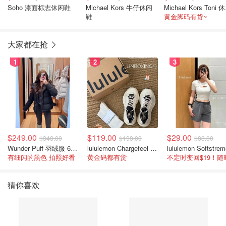
Soho 漆面标志休闲鞋
Michael Kors 牛仔休闲
Mich
鞋
黄金脚码有货~
大家都在抢
1
2
3
$249.00
$119.00
$29.00
$348.00
$198.00
$88.00
Wunder Puff 羽绒服 600蓬松度
lululemon Chargefeel 3 男士运动鞋
有细闪的黑色 拍照好看
黄金码都有货
猜你喜欢