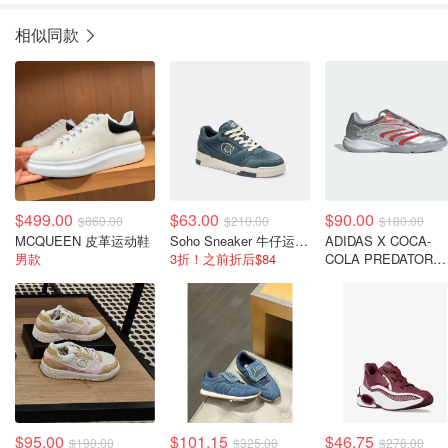
相似同款
$499.00
$63.00
$90.00
$860.00
$210.00
$180.00
MCQUEEN 皮革运动鞋
Soho Sneaker 牛仔运动鞋
ADIDAS X COCA-
男款
3折！之前折后$84
COLA PREDATOR
SALA 室内足球鞋
$95.00
$101.15
$46.75
$190.00
$325.00
$278.00