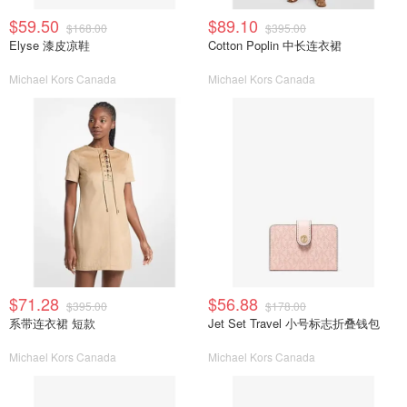
$59.50
$89.10
$168.00
$395.00
Elyse 漆皮凉鞋
Cotton Poplin 中长连衣裙
Michael Kors Canada
Michael Kors Canada
$71.28
$56.88
$395.00
$178.00
系带连衣裙 短款
Jet Set Travel 小号标志折叠钱包
Michael Kors Canada
Michael Kors Canada