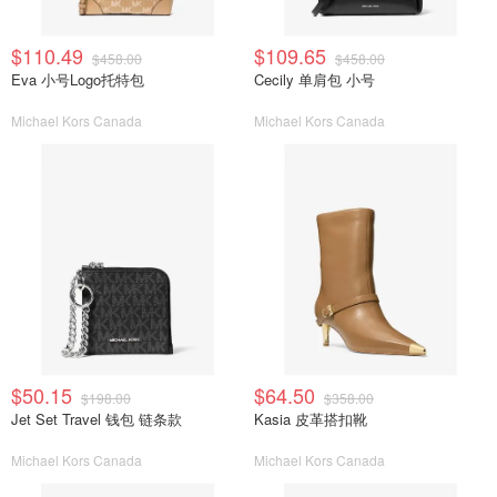
$110.49
$109.65
$458.00
$458.00
Eva 小号Logo托特包
Cecily 单肩包 小号
Michael Kors Canada
Michael Kors Canada
$50.15
$64.50
$198.00
$358.00
Jet Set Travel 钱包 链条款
Kasia 皮革搭扣靴
Michael Kors Canada
Michael Kors Canada