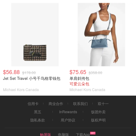
$56.88
$75.65
$178.00
$358.00
Jet Set Travel 小号千鸟格零钱包
单肩斜挎包
可爱云朵包
Michael Kors Canada
Michael Kors Canada
信用卡
商业合作
联系我们
双十一
黑五
InRewards
饭团外卖
隐私条款
用户协议
版权声明
触屏版
电脑版
下载App