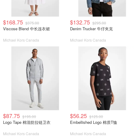
$168.75
$132.75
$375.00
$295.00
Viscose Blend 中长连衣裙
Denim Trucker 牛仔夹克
Michael Kors Canada
Michael Kors Canada
$87.75
$56.25
$195.00
$125.00
Logo Tape 棉混纺拉链卫衣
Embellished Logo 棉质T恤
Michael Kors Canada
Michael Kors Canada