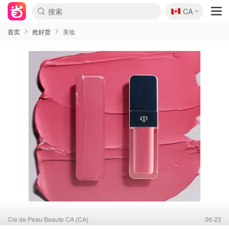
🇨🇦
CA
首页
抢好货
美妆
Cle de Peau Beaute CA (CA)
06-23