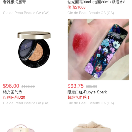
奢雅极润唇膏
钻光面霜30ml+洁面20ml+赋活水30ml+乳液12ml+精华7ml+美白精华9ml+美白面膜1片+化妆棉36片+化妆包
价值$1008
Cle de Peau Beaute CA (CA)
Cle de Peau Beaute CA (CA)
$96.00
$63.75
$128.00
$85.00
钻光圆气垫
限定口红-Ruby‘s Spark
仅剩色号B20
超绝气血感！
Cle de Peau Beaute CA (CA)
Cle de Peau Beaute CA (CA)