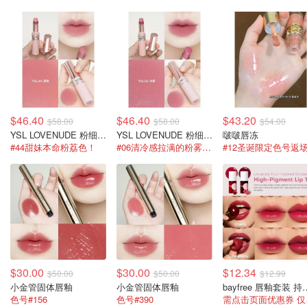
$46.40
$46.40
$43.20
$58.00
$58.00
$54.00
YSL LOVENUDE 粉细管口红
YSL LOVENUDE 粉细管口红
啵啵唇冻
#44甜妹本命粉荔色！
#06清冷感拉满的粉雾色！
$30.00
$30.00
$12.34
$50.00
$50.00
$12.99
小金管 固体唇釉
小金管 固体唇釉
bayfree 唇釉
色号#156
色号#390
需点