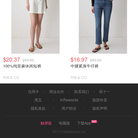
$20.37
$16.97
$59.90
$99.90
100%纯亚麻休闲短裤
中腰紧身牛仔裤
RW & CO
RW & CO
信用卡
商业合作
联系我们
双十一
黑五
InRewards
饭团外卖
隐私条款
用户协议
版权声明
触屏版
电脑版
下载App
2017©dealmoon.ca