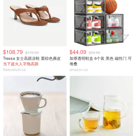
$108.79
$44.09
$170.00
$59.99
Tressa 女士高跟凉鞋 栗棕色麂皮
加厚透明鞋盒 6个装 黑色 磁性门 可
当下超火人字拖高跟
堆叠
Naturalizer.ca
amazon.ca