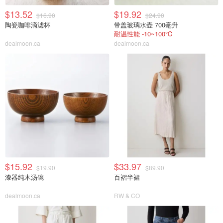
$13.52
$19.92
$16.90
$24.90
陶瓷咖啡滴滤杯
带盖玻璃水壶 700毫升
耐温性能 -10~100℃
dealmoon.ca
dealmoon.ca
$15.92
$33.97
$19.90
$89.90
漆器纯木汤碗
百褶半裙
dealmoon.ca
RW & CO