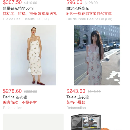
$307.50
$96.00
$410.00
$128.00
限量钻光精华50ml
限定光感高光
抗初老、维稳、提亮 凑单享送礼
轻轻一扫轮廓立显自然立体
Cle de Peau Beaute CA (CA)
Cle de Peau Beaute CA (CA)
$278.60
$243.60
$398.00
$348.00
Delfina 连衣裙
Teleia 连衣裙
偏直筒款，不挑身材
某书小爆款
Reformation
Reformation