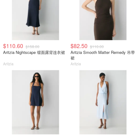
$110.60
$82.50
$158.00
$110.00
Aritzia Nightscape 缎面露背连衣裙
Aritzia Smooth Matter Remedy 吊带
裙
Aritzia
Aritzia