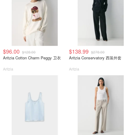
$96.00
$138.99
$128.00
$278.00
Aritzia Cotton Charm Peggy 卫衣
Aritzia Conservatory 西装外套
Aritzia
Aritzia