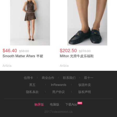
$46.40
$202.50
$58.00
$270.00
Smooth Matter Afters 半裙
Milton 光滑牛皮乐福鞋
Aritzia
Aritzia
信用卡
商业合作
联系我们
双十一
黑五
InRewards
饭团外卖
隐私条款
用户协议
版权声明
触屏版
电脑版
下载App
2017©dealmoon.ca