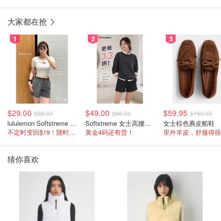
大家都在抢
1
2
3
$29.00
$49.00
$59.95
$88.00
$88.00
$190.00
lululemon Softstreme 女士高腰短裤 10cm
Softstreme 女士高腰短裤 4英寸
女士棕色麂皮船鞋
不定时变回$19！随时点进来看
黄金4码还有货！
里外羊皮，舒服得很
猜你喜欢