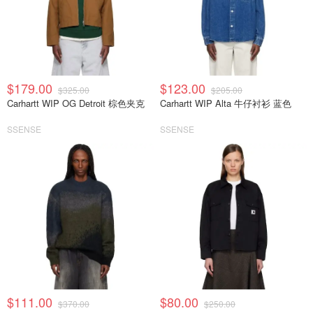
$179.00
$123.00
$325.00
$205.00
Carhartt WIP OG Detroit 棕色夹克
Carhartt WIP Alta 牛仔衬衫 蓝色
SSENSE
SSENSE
$111.00
$80.00
$370.00
$250.00