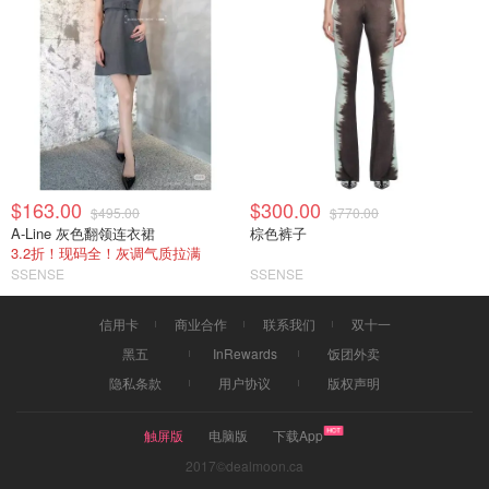
$163.00
$300.00
$495.00
$770.00
A-Line 灰色翻领连衣裙
棕色裤子
3.2折！现码全！灰调气质拉满
SSENSE
SSENSE
信用卡
商业合作
联系我们
双十一
黑五
InRewards
饭团外卖
隐私条款
用户协议
版权声明
触屏版
电脑版
下载App
2017©dealmoon.ca