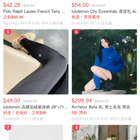
$42.28
$54.00
$89.50
$108.00
Polo Ralph Lauren French Terry 女童连帽卫衣 7-16码
lululemon City Essentials 肩背包 4L
之前$66.96
热卖！库存紧张
Sporting Life CA (CA)
894人感兴趣
lululemon
803人感兴趣
5
6
$49.00
$299.94
$168.00
$600.00
lululemon 高腰加绒紧身裤 28"≈71cm 5个口袋
Arc'teryx Beta SL 男士夹克 黑色
码全！史低价，之前$99
5折 蹲补
lululemon
712人感兴趣
Sporting Life CA (CA)
605人感兴趣
7
8