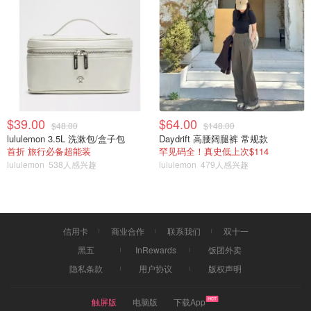
$39.00
$64.00
$48.00
$148.00
lululemon 3.5L 洗漱包/盒子包
Daydrift 高腰阔腿裤 常规款
首折 旅行必备超能装
罕见码全！真史低上次$114
lululemon
538人感兴趣
lululemon
479人感兴趣
信用卡
商业合作
联系我们
双十一
黑五
InRewards
饭团外卖
隐私条款
用户协议
版权声明
触屏版
电脑版
下载App