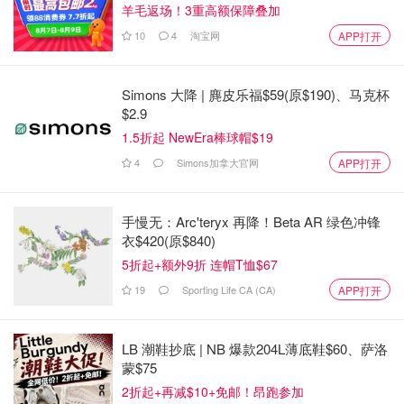
羊毛返场！3重高额保障叠加
10
4
淘宝网
APP打开
Simons 大降 | 麂皮乐福$59(原$190)、马克杯
$2.9
1.5折起 NewEra棒球帽$19
4
Simons加拿大官网
APP打开
手慢无：Arc'teryx 再降！Beta AR 绿色冲锋
衣$420(原$840)
5折起+额外9折 连帽T恤$67
19
Sporting Life CA (CA)
APP打开
LB 潮鞋抄底 | NB 爆款204L薄底鞋$60、萨洛
蒙$75
2折起+再减$10+免邮！昂跑参加