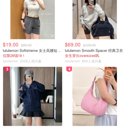
$19.00
$69.00
$88.00
$128.00
lululemon Softstreme 女士高腰短裤 10cm
lululemon Smooth Spacer 经典卫衣
仅限2码$19！
女生穿出oversized风
lululemon
2328人感兴趣
lululemon
894人感兴趣
3
4