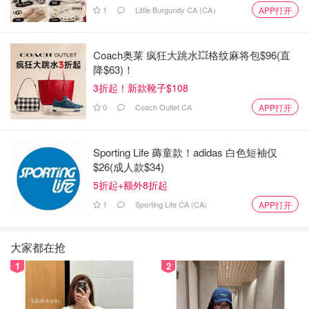
1
Little Burgundy CA (CA）
APP打开
Coach奥莱 疯狂大跳水💥格纹麻将包$96(直
降$63)！
3折起！新款靴子$108
0
Coach Outlet CA
APP打开
Sporting Life 薅童款！adidas 白色短袖仅
$26(成人款$34)
5折起+额外8折起
1
Sporting Life CA (CA)
APP打开
大家都在抢
1
2