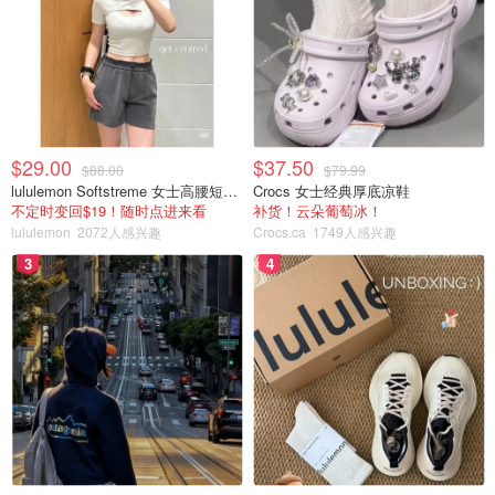
$29.00
$37.50
$88.00
$79.99
lululemon Softstreme 女士高腰短裤 10cm
Crocs 女士经典厚底凉鞋
不定时变回$19！随时点进来看
补货！云朵葡萄冰！
lululemon
2072人感兴趣
Crocs.ca
1749人感兴趣
3
4