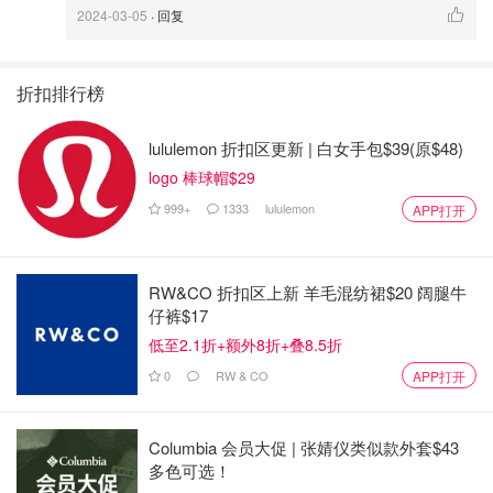
2024-03-05
· 回复
折扣排行榜
lululemon 折扣区更新 | 白女手包$39(原$48)
logo 棒球帽$29
999+
1333
lululemon
APP打开
RW&CO 折扣区上新 羊毛混纺裙$20 阔腿牛
仔裤$17
低至2.1折+额外8折+叠8.5折
0
RW & CO
APP打开
Columbia 会员大促 | 张婧仪类似款外套$43
多色可选！