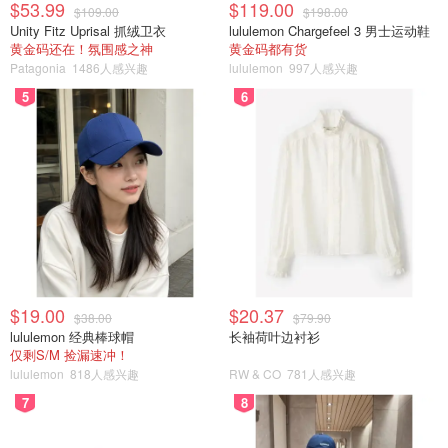
$53.99
$119.00
$109.00
$198.00
Unity Fitz Uprisal 抓绒卫衣
lululemon Chargefeel 3 男士运动鞋
黄金码还在！氛围感之神
黄金码都有货
Patagonia
1486人感兴趣
lululemon
997人感兴趣
5
6
$19.00
$20.37
$38.00
$79.90
lululemon 经典棒球帽
长袖荷叶边衬衫
仅剩S/M 捡漏速冲！
lululemon
818人感兴趣
RW & CO
781人感兴趣
7
8