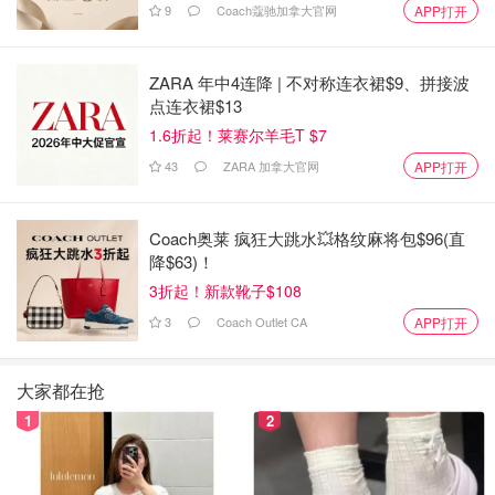
9
Coach蔻驰加拿大官网
APP打开
ZARA 年中4连降 | 不对称连衣裙$9、拼接波
点连衣裙$13
1.6折起！莱赛尔羊毛T $7
43
ZARA 加拿大官网
APP打开
Coach奥莱 疯狂大跳水💥格纹麻将包$96(直
降$63)！
3折起！新款靴子$108
3
Coach Outlet CA
APP打开
大家都在抢
1
2