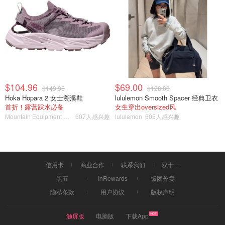
$104.96
$69.00
$149.95
$128.00
Hoka Hopara 2 女士溯溪鞋
lululemon Smooth Spacer 经典卫衣
首折！露营踩水必备
女生穿出oversized风
Mountain Equipment Company
607人感兴趣
lululemon
605人感兴趣
信用卡
商业合作
联系我们
双十一
黑五
InRewards
饭团外卖
隐私条款
用户协议
版权声明
触屏版
电脑版
下载App