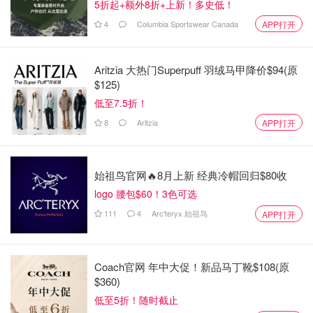
5折起+额外8折+上新！多史低！
4
Columbia Sportswear Canada
APP打开
Aritzia 大热门Superpuff 羽绒马甲降价$94(原
$125)
低至7.5折！
8
Aritzia
APP打开
始祖鸟官网🔥8月上新 经典冷帽回归$80收
logo 腰包$60！3色可选
111
4
Arc'teryx 始祖鸟
APP打开
Coach官网 年中大促！新品马丁靴$108(原
$360)
低至5折！随时截止