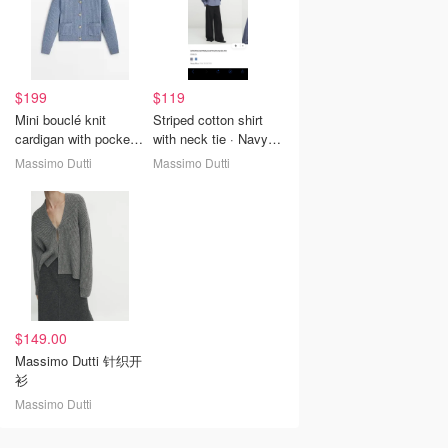
$199
$119
Mini bouclé knit
Striped cotton shirt
cardigan with pockets
with neck tie · Navy
· Bluish · Sweaters
Blue, Sky Blue ·
Massimo Dutti
Massimo Dutti
And Cardigans |
Shirts | Massimo Dutti
Massimo Dutti
$149.00
Massimo Dutti 针织开
衫
Massimo Dutti