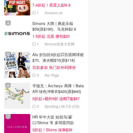
7.4折起！星星人$29.9
1
Amazon.ca
Simons 大降 | 麂皮乐福
$59(原$190)、马克杯$2.9
1.5折起 北面 腰包$20
1
Simons加拿大官网
Alo 折扣区6折起💥百搭网球裙
$70、渔夫帽$70(原$118)
百款参加 热门款补码降价
0
Alo Yoga
手慢无：Arc'teryx 再降！Beta
AR 绿色冲锋衣$420(原$840)
5折起+额外9折 连帽T恤$67
0
Sporting Life CA (CA)
HR 年中大促 始祖鸟/蒙
口/Skims 等 多明星同款
3折起！Skims 抹胸$39