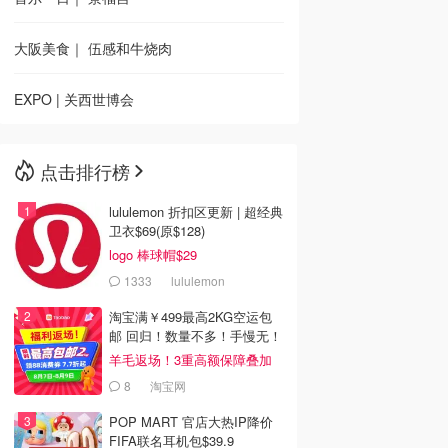
大阪美食｜ 伍感和牛烧肉
EXPO | 关西世博会
点击排行榜
lululemon 折扣区更新 | 超经典
卫衣$69(原$128)
logo 棒球帽$29
1333
lululemon
淘宝满￥499最高2KG空运包
邮 回归！数量不多！手慢无！
羊毛返场！3重高额保障叠加
8
淘宝网
POP MART 官店大热IP降价
FIFA联名耳机包$39.9