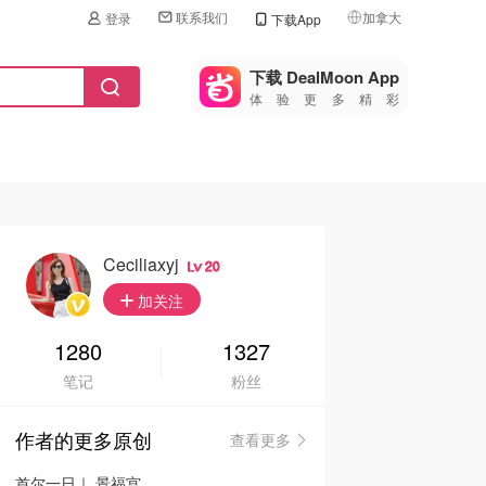
联系我们
加拿大
登录
下载App
🇺🇸
美国
下载 DealMoon App
体验更多精彩
🇨🇳
中国
🇨🇦
加拿大
🇬🇧
英国
🇩🇪
德国
Ceciliaxyj
20
🇫🇷
加关注
法国
🇮🇹
1280
1327
意大利
笔记
粉丝
🇦🇺
澳洲
作者的更多原创
查看更多
🇳🇿
新西兰
首尔一日｜ 景福宫