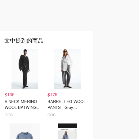
文中提到的商品
$135
$175
V-NECK MERINO
BARREL-LEG WOOL
WOOL BATWING
PANTS - Gray
SWEATER - BLACK -
mélange - Trousers -
COS
COS
Knitwear - COS
COS