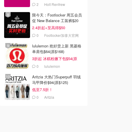
2
Holt Renfrew
限今天：Footlocker 周五会员
促 New Balance 工装裤$20
2.4折起+至高得$50
0
Footlocker加拿大官网
lululemon 抢好货上新 黑菱格
单肩包$64(原$168)
3折起 冰糕粉腋下包$54(原
$108)
0
lululemon
Aritzia 大热门Superpuff 羽绒
马甲降价$94(原$125)
低至7.5折！
0
Aritzia