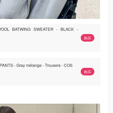
WOOL BATWING SWEATER - BLACK -
购买
NTS - Gray mélange - Trousers - COS
购买