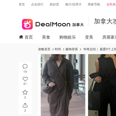
首页
点击排行
抢好货
银行/信用卡
商家导航
全民热
加拿大
首页
美食
购物娱乐
变美
房屋家
攻略首页
时尚
服饰穿搭
年终总结｜ 最爱3个上
19
41
0
2