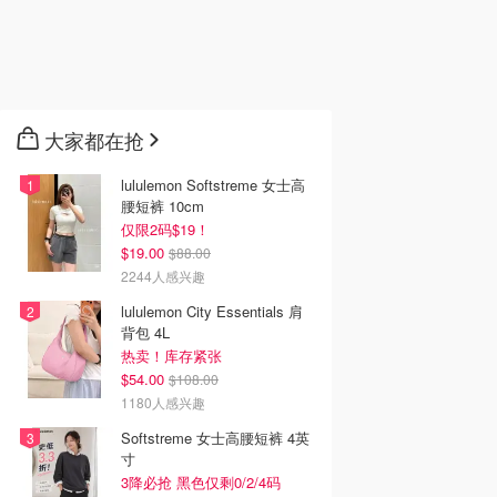
大家都在抢
lululemon Softstreme 女士高
腰短裤 10cm
仅限2码$19！
$19.00
$88.00
2244人感兴趣
lululemon City Essentials 肩
背包 4L
热卖！库存紧张
$54.00
$108.00
1180人感兴趣
Softstreme 女士高腰短裤 4英
寸
3降必抢 黑色仅剩0/2/4码