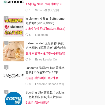
1.5折起 NewEra棒球帽$19
1
Simons加拿大官网
lululemon 捡漏🔥 Softstreme
短裤4降仅$19(原$88)
2折起 V领罗纹Tee$34(原$68)
5
lululemon
Estee Lauder 琉光新香 买就
送水桶包 1瓶享送5件🎁含精华
14ml
复活水首降+送Q香+小棕瓶精
华
0
Estee Lauder CA
Lancome 防晒2支$50 菁纯水
套装$116(值$367)=3.2折
5折起+套装8折+送2件套
3
Lancome Canada 兰蔻
加拿大官网
Sporting Life 薅童款！adidas
白色短袖仅$26(成人款$34)
5折起+额外8折起