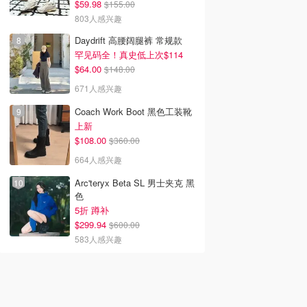
$59.98
$155.00
803人感兴趣
Daydrift 高腰阔腿裤 常规款
罕见码全！真史低上次$114
$64.00
$148.00
671人感兴趣
Coach Work Boot 黑色工装靴
上新
$108.00
$360.00
664人感兴趣
Arc'teryx Beta SL 男士夹克 黑
色
5折 蹲补
$299.94
$600.00
583人感兴趣