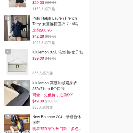
$29.00
$88.00
1163人感兴趣
Polo Ralph Lauren French
Terry 女童连帽卫衣 7-16码
之前$66.96
$42.28
$89.50
1023人感兴趣
lululemon 3.5L 洗漱包/盒子包
$39.00
$48.00
855人感兴趣
lululemon 高腰加绒紧身裤
28"≈71cm 5个口袋
码全！史低价，之前$99
$49.00
$168.00
835人感兴趣
New Balance 204L 绿银色休
闲鞋
明星都在穿的热门款！多色可选 3.8折