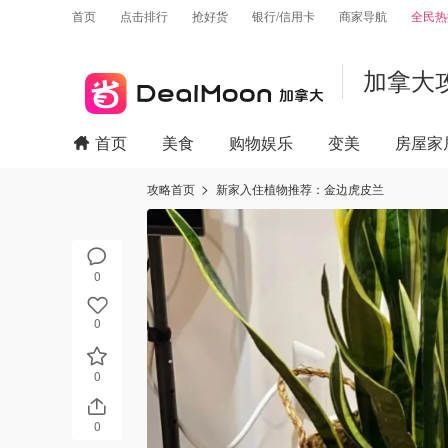
首页
点击排行
抢好货
银行/信用卡
商家导航
全民热
加拿大
首页
美食
购物娱乐
变美
房屋家
攻略首页
新家入住植物推荐：金边虎皮兰
0
0
0
0