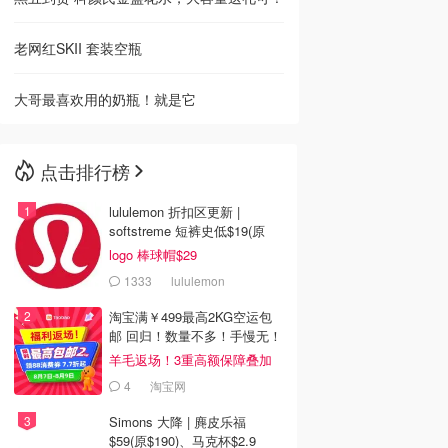
老网红SKII 套装空瓶
大哥最喜欢用的奶瓶！就是它
点击排行榜
lululemon 折扣区更新 |
softstreme 短裤史低$19(原
$88)
logo 棒球帽$29
1333
lululemon
淘宝满￥499最高2KG空运包
邮 回归！数量不多！手慢无！
羊毛返场！3重高额保障叠加
4
淘宝网
Simons 大降 | 麂皮乐福
$59(原$190)、马克杯$2.9