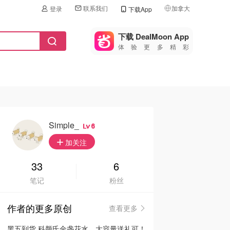
联系我们
加拿大
登录
下载App
🇺🇸
美国
下载 DealMoon App
体验更多精彩
🇨🇳
中国
🇨🇦
加拿大
🇬🇧
英国
🇩🇪
德国
Simple_
6
🇫🇷
加关注
法国
🇮🇹
33
6
意大利
笔记
粉丝
🇦🇺
澳洲
作者的更多原创
查看更多
🇳🇿
新西兰
黑五到货 科颜氏金盏花水，大容量送礼可！