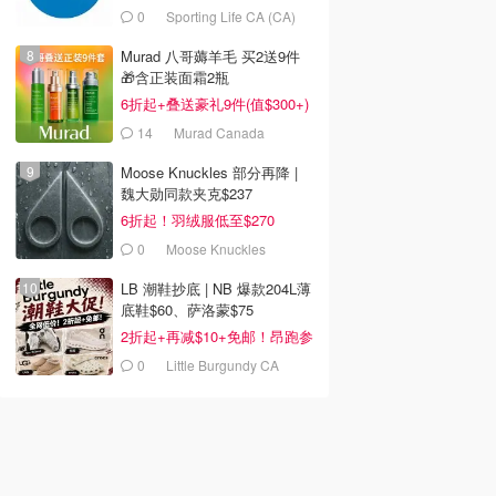
0
Sporting Life CA (CA)
Murad 八哥薅羊毛 买2送9件
🎁含正装面霜2瓶
6折起+叠送豪礼9件(值$300+)
14
Murad Canada
Moose Knuckles 部分再降 |
魏大勋同款夹克$237
6折起！羽绒服低至$270
0
Moose Knuckles
LB 潮鞋抄底 | NB 爆款204L薄
底鞋$60、萨洛蒙$75
2折起+再减$10+免邮！昂跑参
加
0
Little Burgundy CA
(CA）