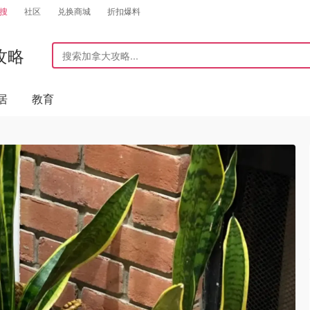
搜
社区
兑换商城
折扣爆料
攻略
居
教育