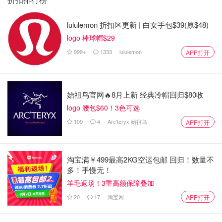
lululemon 折扣区更新 | 白女手包$39(原$48)
logo 棒球帽$29
999+
1333
lululemon
APP打开
始祖鸟官网🔥8月上新 经典冷帽回归$80收
logo 腰包$60！3色可选
109
4
Arc'teryx 始祖鸟
APP打开
淘宝满￥499最高2KG空运包邮 回归！数量不
多！手慢无！
羊毛返场！3重高额保障叠加
20
17
淘宝网
APP打开