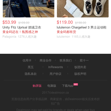
$53.99
$119.00
$109.00
$198.00
Unity Fitz Uprisal 抓绒卫衣
lululemon Chargefeel 3 男士运动鞋
黄金码还在！氛围感之神
黄金码都有货
Patagonia
1276人感兴趣
lululemon
1165人感兴趣
信用卡
商业合作
联系我们
双十一
黑五
InRewards
饭团外卖
隐私条款
用户协议
版权声明
触屏版
电脑版
下载App
2017©dealmoon.ca
页面信息由用户分享或品牌、商家提供，由Dealmoon核实后发布折
扣广告
Dealmoon may get paid by brands or deals when user buy