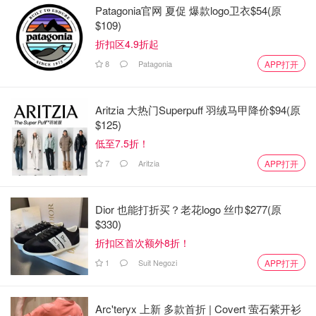
Patagonia官网 夏促 爆款logo卫衣$54(原
$109)
折扣区4.9折起
8
Patagonia
APP打开
Aritzia 大热门Superpuff 羽绒马甲降价$94(原
$125)
低至7.5折！
7
Aritzia
APP打开
Dior 也能打折买？老花logo 丝巾$277(原
$330)
折扣区首次额外8折！
1
Suit Negozi
APP打开
Arc'teryx 上新 多款首折 | Covert 萤石紫开衫