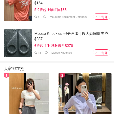
$154
5.9折起 封面T恤$63
5
Mountain Equipment Company
APP打开
Moose Knuckles 部分再降 | 魏大勋同款夹克
$237
6折起！羽绒服低至$270
13
Moose Knuckles
APP打开
大家都在抢
1
2