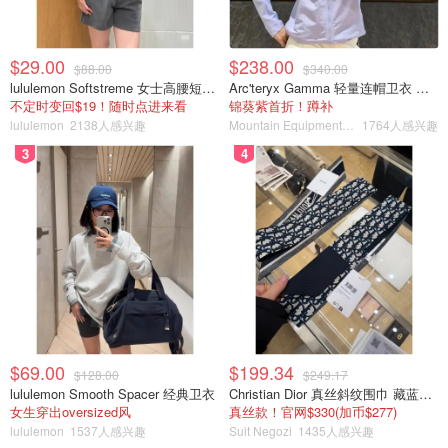
$29.00
$238.00
$88.00
$340.00
lululemon Softstreme 女士高腰短裤 10cm
Arc'teryx Gamma 轻量连帽卫衣 女款
不定时变回$19！随时点进来看
锦葵紫首折！蹲补
lululemon
2138人感兴趣
Mountain Equipment Company
1764人感兴趣
3
4
$69.00
$199.34
$128.00
$249.17
lululemon Smooth Spacer 经典卫衣
Christian Dior 真丝斜纹围巾 藏蓝米色
女生穿出oversized风
真丝款！官网$330(加币$277)
lululemon
1537人感兴趣
Suit Negozi
1435人感兴趣