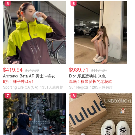
5
6
$419.94
$939.71
$840.00
$1174.64
Arc'teryx Beta AR 男士冲锋衣
Dior 厚底运动鞋 米色
5折！妹子冲s码！
厚底！很显腿长的老花款
Sporting Life CA (CA)
1351人感兴趣
Suit Negozi
1285人感兴趣
7
8