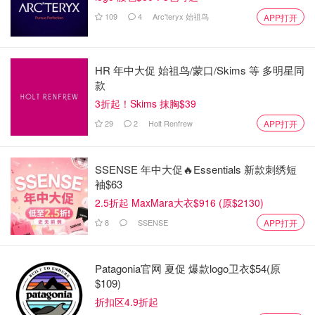
以通过完成小游戏增加游戏时长。总之就是主打一个协作配
109
4
Arc'teryx 始祖鸟
APP打开
合，加强沟通。
大富翁类
HR 年中大促 始祖鸟/蒙口/Skims 等 多明星同
个人战：
款
3折起！Skims 抹胸$39
29
2
Holt Renfrew
APP打开
SSENSE 年中大促🔥Essentials 新款刺绣短
袖$63
2.5折起 MaxMara大衣$916 (原$2130)
8
SSENSE
APP打开
Patagonia官网 夏促 爆款logo卫衣$54(原
$109)
折扣区4.9折起