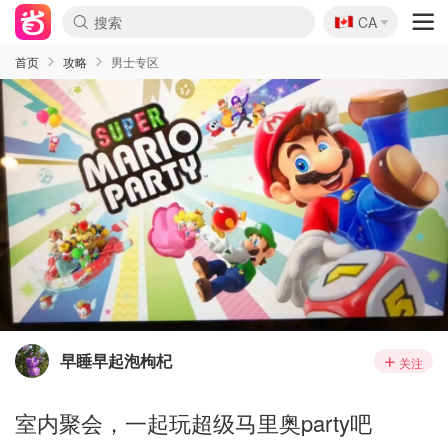
🇨🇦
CA
首页
攻略
男士专区
早睡早起泡枸杞
关注
室内聚会，一起玩超级马里奥party吧