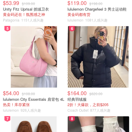
$53.99
$119.00
$109.00
$198.00
Unity Fitz Uprisal 抓绒卫衣
lululemon Chargefeel 3 男士运动鞋
黄金码还在！氛围感之神
黄金码都有货
Patagonia
1151人感兴趣
lululemon
1081人感兴趣
个人特别喜欢这款类似节奏大师的游戏，基本就是跟着拍子
5
6
挥动手柄，最终通过是否卡点来计算分数。一起玩这个游戏
的时候经常群魔乱舞，超好笑。喜欢节奏大师的朋友一定会
喜欢这款游戏的。
小游戏集合
$54.00
$164.00
$108.00
$820.00
lululemon City Essentials 肩背包 4L
经典羽绒服
热卖！库存紧张
2折！大爆款，之前$205
lululemon
926人感兴趣
Coach Outlet
877人感兴趣
7
8