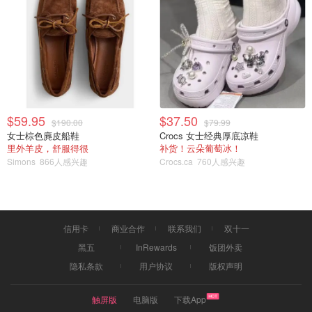
以上这些游戏其实都包含一些迷你小游戏（mini games），
用来增加最终得分。这些小游戏趣味性很强，而且有几十上
百种，每个游戏时长也很短，大概2分钟左右。所以，玩这
$59.95
$37.50
$190.00
$79.99
女士棕色麂皮船鞋
种迷你小游戏非常有新奇感，会觉得很有意思。任天堂专门
Crocs 女士经典厚底凉鞋
里外羊皮，舒服得很
补货！云朵葡萄冰！
设计了这个类别，可以专门只玩这些小游戏，真的太懂玩家
Simons
866人感兴趣
Crocs.ca
760人感兴趣
的心思啦！
以上就是super mario party里包含的5种类别的游戏的简单
介绍。真的强烈推荐这款聚会小游戏，尤其适合4-6人的聚
信用卡
商业合作
联系我们
双十一
会，越玩越上头，给大家带来无穷乐趣。我们聚会一起玩过
黑五
InRewards
饭团外卖
这款游戏的朋友，好多都去回购这款游戏啦！
隐私条款
用户协议
版权声明
触屏版
电脑版
下载App
室内怎么玩儿