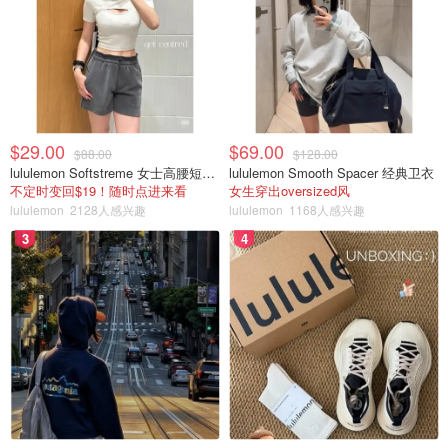
和游戏模式都差不太多，主要就是看积分是各自算还是按团
队算。
大富翁类的游戏主打一个变化多端，经常出乎预料，甚至还
可以相互使坏，所以乐趣无穷。
$29.00
$69.00
节奏大师
$88.00
$128.00
lululemon Softstreme 女士高腰短裤 10cm
lululemon Smooth Spacer 经典卫衣
不定时变回$19！随时点进来看
女生穿出oversized风
lululemon
2128人感兴趣
lululemon
1168人感兴趣
3
4