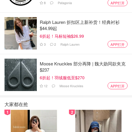
8
Patagonia
APP打开
团体战：
Ralph Lauren 折扣区上新补货！经典衬衫
$44.99起
6折起！马标短袖$26.99
3
2
Ralph Lauren
APP打开
Moose Knuckles 部分再降 | 魏大勋同款夹克
$237
6折起！羽绒服低至$270
12
Moose Knuckles
APP打开
大家都在抢
1
2
大富翁类的游戏有两款，一款是各自为战，相互对抗的。另
外一款是团体对抗（2 v 2）。但是两款游戏的地图，规则，