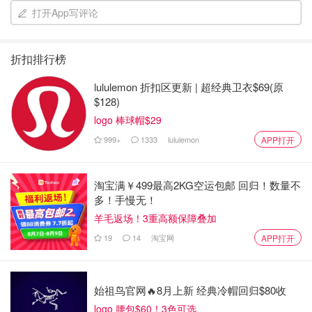
划船闯关🚣🏻
打开App写评论
折扣排行榜
lululemon 折扣区更新 | 超经典卫衣$69(原
$128)
logo 棒球帽$29
999+
1333
lululemon
APP打开
淘宝满￥499最高2KG空运包邮 回归！数量不
多！手慢无！
羊毛返场！3重高额保障叠加
19
14
淘宝网
APP打开
这款游戏需要把手柄当船桨，通过船上不同方位的4位玩家
的配合，让船逐步通关，最终到达终点。每一小关都有不同
始祖鸟官网🔥8月上新 经典冷帽回归$80收
的难度升级，需要配合更加默契才能在规定时间完成。也可
logo 腰包$60！3色可选