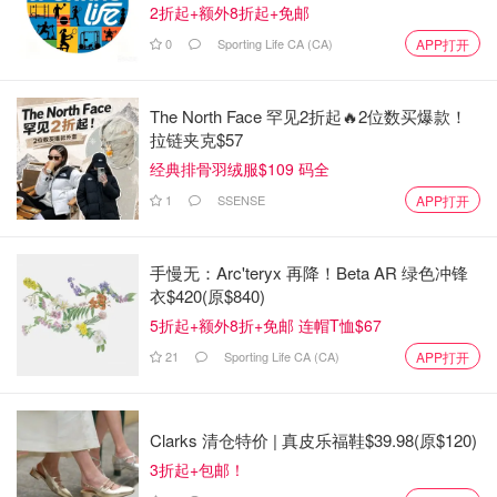
2折起+额外8折起+免邮
0
Sporting Life CA (CA)
APP打开
The North Face 罕见2折起🔥2位数买爆款！
拉链夹克$57
经典排骨羽绒服$109 码全
1
SSENSE
APP打开
手慢无：Arc'teryx 再降！Beta AR 绿色冲锋
衣$420(原$840)
5折起+额外8折+免邮 连帽T恤$67
21
Sporting Life CA (CA)
APP打开
Clarks 清仓特价 | 真皮乐福鞋$39.98(原$120)
3折起+包邮！