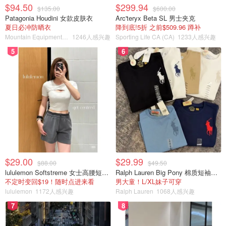
$94.50
$299.94
$135.00
$600.00
Patagonia Houdini 女款皮肤衣
Arc'teryx Beta SL 男士夹克
夏日必冲防晒衣
降到底!5折 之前$509.96 蹲补
Mountain Equipment Company
1246人感兴趣
Sporting Life CA (CA)
1233人感兴趣
5
6
$29.00
$29.99
$88.00
$49.50
lululemon Softstreme 女士高腰短裤 10cm
Ralph Lauren Big Pony 棉质短袖T恤
不定时变回$19！随时点进来看
男大童！L/XL妹子可穿
lululemon
1172人感兴趣
Ralph Lauren
1068人感兴趣
7
8