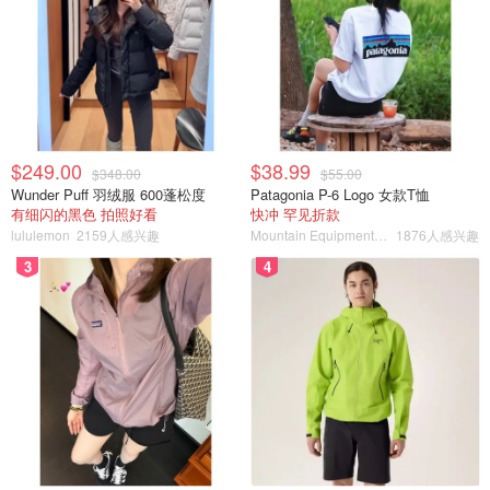
$249.00
$38.99
$348.00
$55.00
Wunder Puff 羽绒服 600蓬松度
Patagonia P-6 Logo 女款T恤
有细闪的黑色 拍照好看
快冲 罕见折款
lululemon
2159人感兴趣
Mountain Equipment Company
1876人感兴趣
3
4