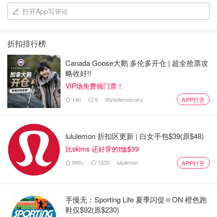
打开App写评论
折扣排行榜
Canada Goose大鹅 多伦多开仓 | 超全抢票攻
略收好!!
VIP场免费领门票！
140
9
Styledemocracy
APP打开
lululemon 折扣区更新 | 白女手包$39(原$48)
比skims 还好穿的t恤$39
999+
1333
lululemon
APP打开
手慢无：Sporting Life 夏季闪促🔆ON 橙色跑
鞋仅$92(原$230)