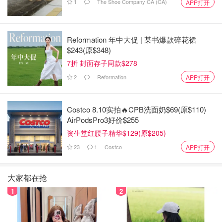
1
The Shoe Company CA (CA)
APP打开
Reformation 年中大促 | 某书爆款碎花裙
$243(原$348)
7折 封面存子同款$278
2
Reformation
APP打开
Costco 8.10实拍🔥CPB洗面奶$69(原$110)
AirPodsPro3好价$255
资生堂红腰子精华$129(原$205)
23
1
Costco
APP打开
大家都在抢
1
2