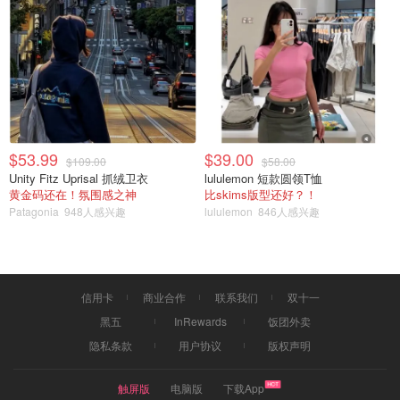
$53.99
$39.00
$109.00
$58.00
Unity Fitz Uprisal 抓绒卫衣
lululemon 短款圆领T恤
黄金码还在！氛围感之神
比skims版型还好？！
Patagonia
948人感兴趣
lululemon
846人感兴趣
信用卡
商业合作
联系我们
双十一
黑五
InRewards
饭团外卖
隐私条款
用户协议
版权声明
触屏版
电脑版
下载App