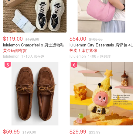
$119.00
$54.00
$198.00
$108.00
lululemon Chargefeel 3 男士运动鞋
lululemon City Essentials 肩背包 4L
黄金码都有货
热卖！库存紧张
lululemon
1710人感兴趣
lululemon
1406人感兴趣
5
6
$59.95
$29.99
$190.00
$33.99