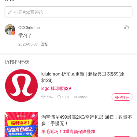
打开App写评论
OCChristine
学习了
2023-05-07
· 回复
折扣排行榜
lululemon 折扣区更新 | 超经典卫衣$69(原
$128)
logo 棒球帽$29
999+
1333
lululemon
APP打开
淘宝满￥499最高2KG空运包邮 回归！数量不
多！手慢无！
羊毛返场！3重高额保障叠加