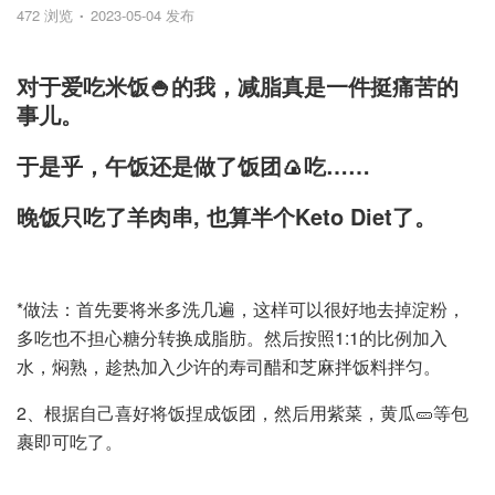
472 浏览
2023-05-04 发布
对于爱吃米饭🍚的我，减脂真是一件挺痛苦的
事儿。
于是乎，午饭还是做了饭团🍙吃……
晚饭只吃了羊肉串, 也算半个Keto Diet了。
*做法：首先要将米多洗几遍，这样可以很好地去掉淀粉，
多吃也不担心糖分转换成脂肪。然后按照1:1的比例加入
水，焖熟，趁热加入少许的寿司醋和芝麻拌饭料拌匀。
2、根据自己喜好将饭捏成饭团，然后用紫菜，黄瓜🥒等包
裹即可吃了。