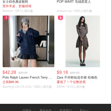
女士棕色麂皮船鞋
POP MART 毛绒星星人
里外羊皮，舒服得很
Simons
1267人感兴趣
amazon.ca
1265人感兴趣
7
8
$42.28
$9.18
$89.50
$45.90
Polo Ralph Lauren French Terry 女童连帽卫衣 7-16码
Zara 不对称短连衣裙 棕褐色
之前$66.96
蕞低了！个位数抄底
Sporting Life CA (CA)
1083人感兴趣
ZARA
1010人感兴趣
信用卡
商业合作
联系我们
双十一