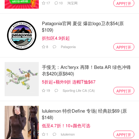
17
10
淘宝网
APP打开
Patagonia官网 夏促 爆款logo卫衣$54(原
$109)
折扣区4.9折起
8
Patagonia
APP打开
手慢无：Arc'teryx 再降！Beta AR 绿色冲锋
衣$420(原$840)
5折起+额外9折 连帽T恤$67
19
Sporting Life CA (CA)
APP打开
lululemon 特价Define 专场| 经典款$69 (原
$148)
低至4.7折！10+颜色可选
1
lululemon
APP打开