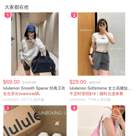
大家都在抢
1
2
$69.00
$29.00
$128.00
$88.00
lululemon Smooth Spacer 经典卫衣
lululemon Softstreme 女士高腰短裤 10cm
女生穿出oversized风
不定时变回$19！随时点进来看
lululemon
2071人感兴趣
lululemon
1746人感兴趣
3
4