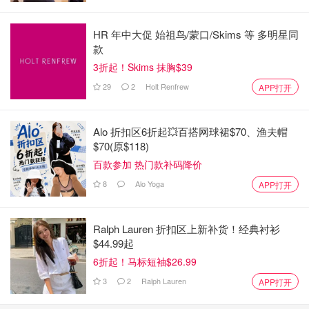
HR 年中大促 始祖鸟/蒙口/Skims 等 多明星同
款
3折起！Skims 抹胸$39
29
2
Holt Renfrew
APP打开
Alo 折扣区6折起💥百搭网球裙$70、渔夫帽
$70(原$118)
百款参加 热门款补码降价
8
Alo Yoga
APP打开
Ralph Lauren 折扣区上新补货！经典衬衫
$44.99起
6折起！马标短袖$26.99
3
2
Ralph Lauren
APP打开