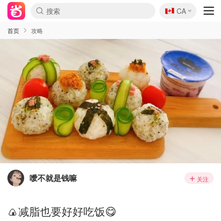
🇨🇦
CA
首页
攻略
噯不就是钱嘛
关注
🍙减脂也要好好吃饭😋