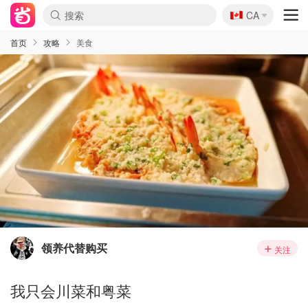
🇨🇦
CA
首页
攻略
美食
领养代替购买
关注
我只会川菜和粤菜