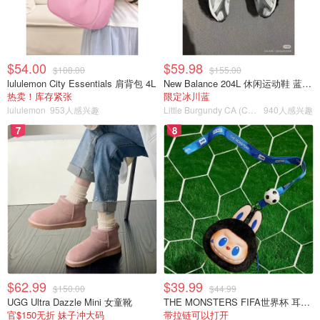
$54.00
$59.98
$108.00
$155.00
lululemon City Essentials 肩背包 4L
New Balance 204L 休闲运动鞋 蓝银色
热卖！库存紧张
限定冰川蓝
lululemon
953人感兴趣
Little Burgundy CA (CA）
940人感兴趣
7
8
$62.99
$39.99
$150.00
$44.99
UGG Ultra Dazzle Mini 女童靴
THE MONSTERS FIFA世界杯 耳机包
官$150无折 妹子冲大码
带拉链可以打开