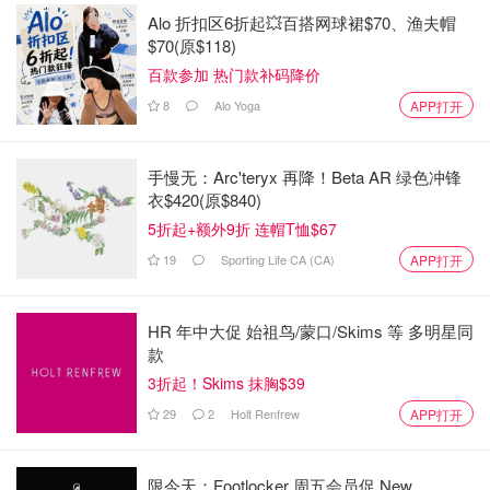
Alo 折扣区6折起💥百搭网球裙$70、渔夫帽
$70(原$118)
百款参加 热门款补码降价
8
Alo Yoga
APP打开
手慢无：Arc'teryx 再降！Beta AR 绿色冲锋
衣$420(原$840)
5折起+额外9折 连帽T恤$67
19
Sporting Life CA (CA)
APP打开
HR 年中大促 始祖鸟/蒙口/Skims 等 多明星同
款
3折起！Skims 抹胸$39
29
2
Holt Renfrew
APP打开
限今天：Footlocker 周五会员促 New