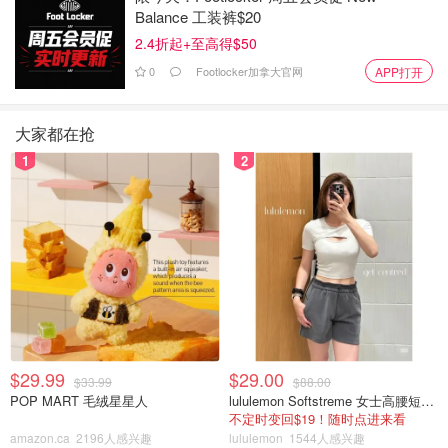
Balance 工装裤$20
2.4折起+至高得$50
0
Footlocker加拿大官网
APP打开
大家都在抢
1
2
$29.99
$29.00
$33.99
$88.00
POP MART 毛绒星星人
lululemon Softstreme 女士高腰短裤 10cm
不定时变回$19！随时点进来看
amazon.ca
2196人感兴趣
lululemon
1544人感兴趣