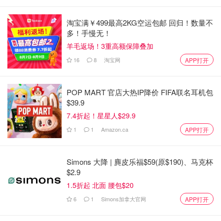
淘宝满￥499最高2KG空运包邮 回归！数量不
多！手慢无！
羊毛返场！3重高额保障叠加
16
8
淘宝网
APP打开
POP MART 官店大热IP降价 FIFA联名耳机包
$39.9
7.4折起！星星人$29.9
1
1
Amazon.ca
APP打开
Simons 大降 | 麂皮乐福$59(原$190)、马克杯
$2.9
1.5折起 北面 腰包$20
6
1
Simons加拿大官网
APP打开