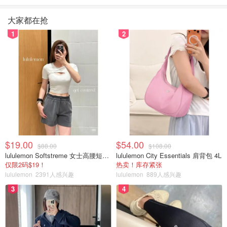
大家都在抢
1
2
以上是個隨意的update,想起之前減到一半發過一次文章～
下班了睡不著～
為減肥努力變得更好的你加油！
$19.00
$54.00
$88.00
$108.00
lululemon Softstreme 女士高腰短裤 10cm
lululemon City Essentials 肩背包 4L
仅限2码$19！
热卖！库存紧张
lululemon
2391人感兴趣
lululemon
889人感兴趣
3
4