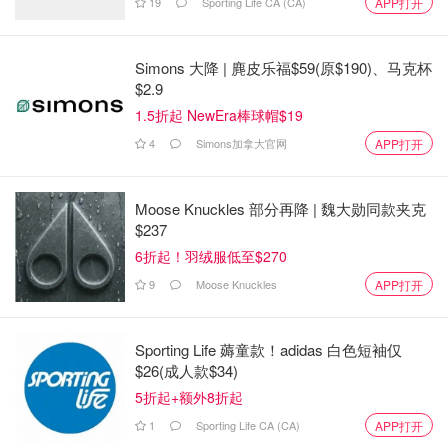
19
Sporting Life CA (CA)
APP打开
Simons 大降 | 麂皮乐福$59(原$190)、马克杯
$2.9
1.5折起 NewEra棒球帽$19
4
Simons加拿大官网
APP打开
Moose Knuckles 部分再降 | 魏大勋同款夹克
$237
6折起！羽绒服低至$270
這是過去5年駕照的照片，沒角度沒燈光沒濾鏡、非常真
9
Moose Knuckles
APP打开
實，瘦下來以後拍的跟以前的一看我當下就覺得哇噻原來我
真的好胖，好在鐵了心努力減下來了，自信也更多了～胖的
Sporting Life 薅童款！adidas 白色短袖仅
時候買啥穿啥都不好看，想試短髮又怕臉看著更圓，化了妝
$26(成人款$34)
還是個胖子，陰影啥的都是遮不住🥲皮膚也差，小疙瘩可多
5折起+额外8折起
了😑 最新的那張我失誤了穿了個簡色高領去拍😂😂😂像打
1
Sporting Life CA (CA)
APP打开
了石膏一樣哈哈哈