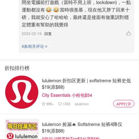
間坐電腦前打遊戲（當時不用上班，lockdown)，一點
10磅是下來了，現在是維持在112-115 之間，但我的肌肉量
運動都沒有
當時很羨慕，現在他又胖了回來十
應該是減少了許多，回來上班前我基本上是天天運動，當時
磅，我就安心了哈哈哈，最終還是後面有做重訓對穩
是2021年三月我開始上的班，一直到現在，轉了部門一年
定體重有幫助的我覺得
了。
2023-02-19
· 回复
現在維持體重但又沒什麼運動的狀況，一天兩餐，都是少
6条相关评论
吃，不餓就行，肉倒是鬆的🤣🤣看來得給自己定一定夏天前
要怎麼收緊肚子上剩餘的肉了😂😂😂
折扣排行榜
lululemon 折扣区更新 | softstreme 短裤史低
沒瘋狂的復胖其實我已經很開心了，那一年半減一下我20多
$19(原$88)
年都減不掉的脂肪，40多磅，都是血跟淚
City Essentials 小粉包$54
999+
1333
lululemon
APP打开
lululemon 捡漏🔥 Softstreme 短裤4降仅
$19(原$88)
2折起 V领罗纹Tee$34(原$68)