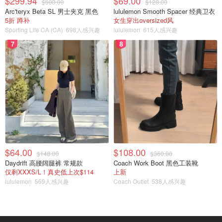
$299.94
$69.00
$600.00
$128.00
Arc'teryx Beta SL 男士夹克 黑色
lululemon Smooth Spacer 经典卫衣
5折 蹲补
女生穿出oversized风
Sporting Life CA (CA)
698人感兴趣
lululemon
615人感兴趣
7
8
我的减肥故事
$64.00
$108.00
$148.00
$360.00
Daydrift 高腰阔腿裤 常规款
Coach Work Boot 黑色工装靴
仅剩XXXS/L！真史低上次$114
上新
lululemon
569人感兴趣
Coach Outlet
538人感兴趣