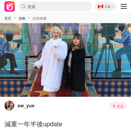
🇨🇦
CA
首页
攻略
运动保健
sw_yue
关注
減重一年半後update