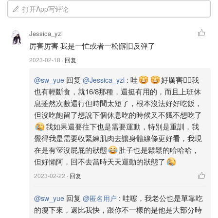
從一星期出去跑跑步兩次偶爾做做簡單的重量到後來變成了
打开App写评论
一星期2-3次的跟YouTube 像的運動（周六野April han或者
coffee（有氧拉伸或阻力帶）, Amy fit跟Mayfit(重量）再變
Jessica_yzl
成了 拉伸和25 下的舉重/25下三組的深蹲🥹，反正就是越來
厉害厉害 我是一忙或者一松懈旧反弹了
越少
2023-02-18
· 回复
剛上班的9個月其實還瘦了，剛上班的時候是115磅，上了
回复
:
哇
好厲害👍🏻我
@sw_yue
@Jessica_yzl
班半年內自己掉到105-108 之間，但我懷疑是掉肌肉，因為
也有輕斷食，就16/8那種，還挺有用的，而且上班休
重訓少弓很多，比起沒上班時的頻率，少到哭。
息雖然次數還行但時間太短了，根本沒法好好吃飯，
但沒吃飽留了想說下個休息吃的時候又不餓不想吃了
後來轉了部門，半夜4點下的班，上班反而不餓，下班的時
我如果還要往下也是需要運動，特別是重訓，我
候餓傻了，開始跟同事跑wawa,吃完回家就睡，胖了10磅
覺得我是需要收緊練肌肉去讓身體線條更好看，我現
多，當下懵了，跑了兩個月吧我看到體重漲了立刻就停了🤣
在是有🐻沒屁屁的狀態
肚子也是鬆鬆的哈哈哈，
🤣逼自己不要吃那麼多或者是上班中間吃一點，這樣下了班
但好懶阿，回不去當時天天運動的狀態了
可以少吃點然後安心的睡。
2023-02-22
· 回复
轉了部門上班的點也把我之前一天一餐的習慣打亂了，現在
回复
:
哇噻，我老公也是單靠吃
@sw_yue
@匿名用户
是一天兩餐，但是食量也退步了，之前一餐我可以吃很多
的瘦下來，還比我快，跟你不一樣的是他是大部分時
😭現在一吃多可難受了，all you can eat我吃很虧🤣但至少