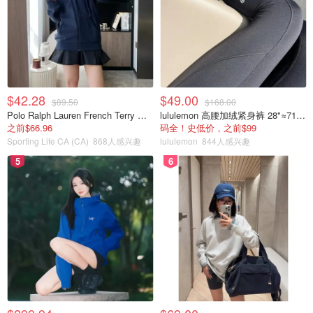
$42.28
$49.00
$89.50
$168.00
Polo Ralph Lauren French Terry 女童连帽卫衣 7-16码
lululemon 高腰加绒紧身裤 28"≈71cm 5个口袋
之前$66.96
码全！史低价，之前$99
Sporting Life CA (CA)
868人感兴趣
lululemon
844人感兴趣
5
6