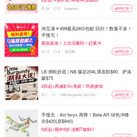
24
5
lululemon
APP打开
淘宝满￥499最高2KG包邮 回归！数量不多！
手慢无！
紧急返场！上次没薅到！赶紧冲
10
4
淘宝网
APP打开
LB 潮鞋抄底 | NB 爆款204L薄底鞋$60、萨洛
蒙$75
2折起+再减$10+免邮！昂跑参加
1
Little Burgundy CA (CA）
APP打开
手慢无：Arc'teryx 再降！Beta AR 绿色冲锋
衣$420(原$840)
5折起+额外9折 连帽T恤$67