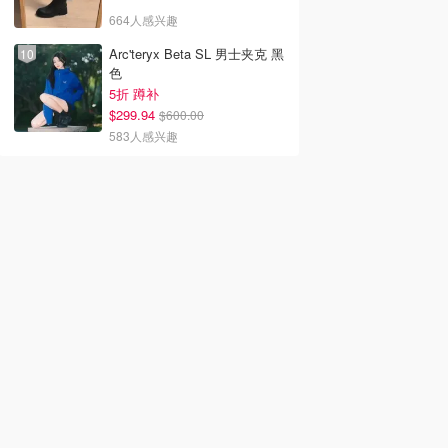
664人感兴趣
Arc'teryx Beta SL 男士夹克 黑
色
5折 蹲补
$299.94
$600.00
583人感兴趣