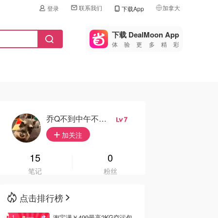
联系我们
加拿大
登录
下载App
🇺🇸
美国
下载 DealMoon App
体验更多精彩
🇨🇳
中国
🇨🇦
加拿大
🇬🇧
英国
🇩🇪
德国
乔Q不到中午不想起床
7
🇫🇷
加关注
法国
🇮🇹
15
0
意大利
笔记
粉丝
🇦🇺
澳洲
点击排行榜
🇳🇿
新西兰
淘宝满￥499最高2KG空运包