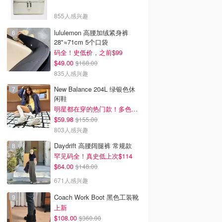
855人感兴趣
lululemon 高腰加绒紧身裤
28"≈71cm 5个口袋
码全！史低价，之前$99
$49.00
$168.00
835人感兴趣
New Balance 204L 绿银色休
闲鞋
明星都在穿的热门款！多色可选 3.8折
$59.98
$155.00
803人感兴趣
Daydrift 高腰阔腿裤 常规款
罕见码全！真史低上次$114
$64.00
$148.00
671人感兴趣
Coach Work Boot 黑色工装靴
上新
$108.00
$360.00