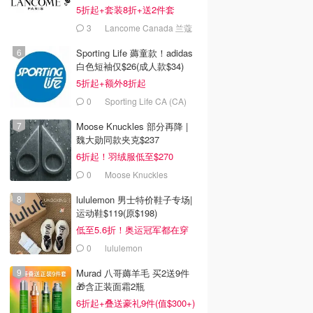
5折起+套装8折+送2件套
3
Lancome Canada 兰蔻
加拿大官网
Sporting Life 薅童款！adidas
白色短袖仅$26(成人款$34)
5折起+额外8折起
0
Sporting Life CA (CA)
Moose Knuckles 部分再降 |
魏大勋同款夹克$237
6折起！羽绒服低至$270
0
Moose Knuckles
lululemon 男士特价鞋子专场|
运动鞋$119(原$198)
低至5.6折！奥运冠军都在穿
0
lululemon
Murad 八哥薅羊毛 买2送9件
🎁含正装面霜2瓶
6折起+叠送豪礼9件(值$300+)