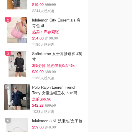
$19.00
$88.00
2244人感兴趣
lululemon City Essentials 肩
背包 4L
热卖！库存紧张
$54.00
$108.00
1180人感兴趣
Softstreme 女士高腰短裤 4英
寸
3降必抢 黑色仅剩0/2/4码
$29.00
$88.00
1163人感兴趣
Polo Ralph Lauren French
Terry 女童连帽卫衣 7-16码
之前$66.96
$42.28
$89.50
1023人感兴趣
lululemon 3.5L 洗漱包/盒子包
$39.00
$48.00