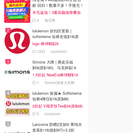
邮 回归！数量不多！手慢无！
羊毛返场！3重高额保障叠加
4
淘宝网
lululemon 折扣区更新 |
softstreme 短裤史低$19(原
$88)
logo 棒球帽$29
1333
lululemon
Simons 大降 | 麂皮乐福
$59(原$190)、马克杯$2.9
1.5折起 NewEra棒球帽$19
1
Simons加拿大官网
lululemon 捡漏🔥 Softstreme
短裤4降仅$19(原$88)
2折起 V领罗纹Tee$34(原$68)
5
lululemon
Lancome 防晒2支$50 菁纯水
套装$116(值$367)=3.2折