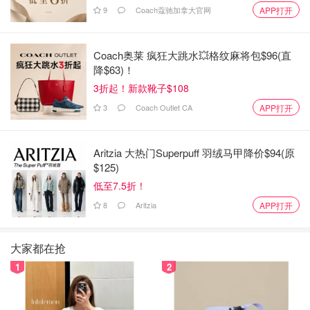
9
Coach蔻驰加拿大官网
APP打开
Coach奥莱 疯狂大跳水💥格纹麻将包$96(直
降$63)！
3折起！新款靴子$108
3
Coach Outlet CA
APP打开
Aritzia 大热门Superpuff 羽绒马甲降价$94(原
$125)
低至7.5折！
8
Aritzia
APP打开
大家都在抢
1
2
Yasuko
12