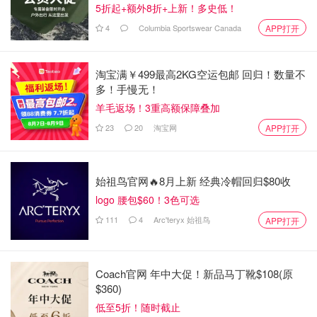
5折起+额外8折+上新！多史低！
4
Columbia Sportswear Canada
APP打开
淘宝满￥499最高2KG空运包邮 回归！数量不
多！手慢无！
羊毛返场！3重高额保障叠加
23
20
淘宝网
APP打开
始祖鸟官网🔥8月上新 经典冷帽回归$80收
logo 腰包$60！3色可选
111
4
Arc'teryx 始祖鸟
APP打开
Coach官网 年中大促！新品马丁靴$108(原
$360)
低至5折！随时截止