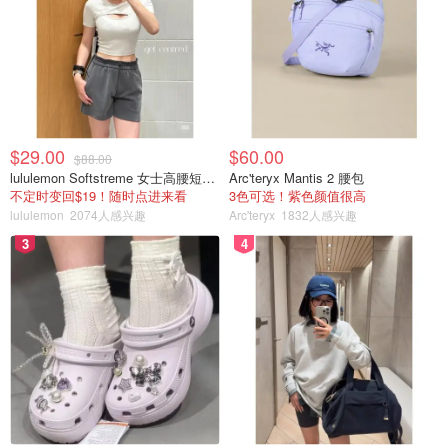
Crater Lake Resort
Day 2 Crater lake->Portland
$29.00
$60.00
$88.00
lululemon Softstreme 女士高腰短裤 10cm
Arc'teryx Mantis 2 腰包
不定时变回$19！随时点进来看
3色可选！紫色颜值很高
lululemon
2074人感兴趣
Arc'teryx
1832人感兴趣
3
4