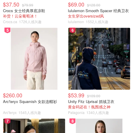
$37.50
$69.00
$79.99
$128.00
Crocs 女士经典厚底凉鞋
lululemon Smooth Spacer 经典卫衣
补货！云朵葡萄冰！
女生穿出oversized风
Crocs.ca
1726人感兴趣
lululemon
1552人感兴趣
5
6
$260.00
$53.99
$109.00
Arc'teryx Squamish 女款连帽衫
Unity Fitz Uprisal 抓绒卫衣
黄金码还在！氛围感之神
早上睡醒後就上山去玩一玩，
Arc'teryx
1545人感兴趣
Patagonia
1340人感兴趣
7
8