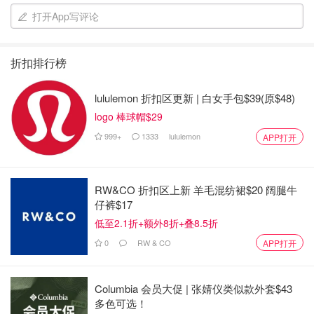
打开App写评论
折扣排行榜
lululemon 折扣区更新 | 白女手包$39(原$48)
logo 棒球帽$29
999+
1333
lululemon
APP打开
RW&CO 折扣区上新 羊毛混纺裙$20 阔腿牛
仔裤$17
低至2.1折+额外8折+叠8.5折
第一天其實很簡單，就是一路向北一直開，早上八點半從灣
0
RW & CO
APP打开
區出發，先開到Redding去吃午餐休息一下，因為想去
Oregon唯一的國家公園走走，所以我們小小繞了一下路到
Columbia 会员大促 | 张婧仪类似款外套$43
Crater lake去到今晚的住宿。
多色可选！