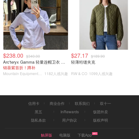
$238.00
$27.17
$340.00
$189.90
Arc'teryx Gamma 轻量连帽卫衣 女款
轻薄绗缝夹克
锦葵紫首折！蹲补
Mountain Equipment Company
1182人感兴趣
RW & CO
1099人感兴趣
Yasuko
12
作為整個Oregon州唯一的國家公園其風景真的是美爆！
信用卡
商业合作
联系我们
双十一
黑五
InRewards
饭团外卖
然後原路下山驅車往波特蘭前進，這段路程大概開了快五個
隐私条款
用户协议
版权声明
小時，途中我們在Eugene用餐休息。
触屏版
电脑版
下载App
Day 3 Portland市區走走