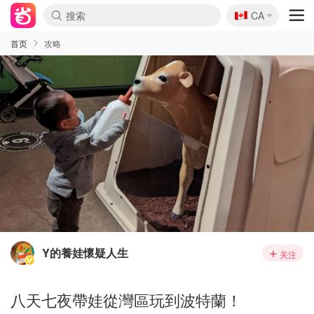
🇨🇦
CA
首页
攻略
Y的養娃懷疑人生
关注
八天七夜帶娃從灣區玩到波特蘭！