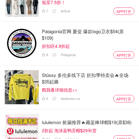
低至7.5折！
7
Aritzia
APP打开
Patagonia官网 夏促 爆款logo卫衣$54(原
$109)
折扣区4.9折起
8
Patagonia
APP打开
Stüssy 多伦多线下店 折扣季特卖会🔥全场
$35起薅
戳我看详细信息>>
4
dealmoon.ca
APP打开
lululemon 捡漏推荐🔥藏蓝棒球帽$19(原$38)
2折起 泡沫蓝鸭舌帽$29补货
24
5
lululemon