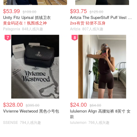
$53.99
$93.75
$109.00
$125.00
Unity Fitz Uprisal 抓绒卫衣
Aritzia The SuperStuff Puff Vest 轻盈亮面马甲
黄金码还在！氛围感之神
2xs有货 轻便不压身
Patagonia
848人感兴趣
Aritzia
807人感兴趣
7
8
$328.00
$24.00
$395.00
$64.00
Vivienne Westwood 黑色小号包
lululemon Align 高腰短裤 8英寸 女
款
SSENSE
794人感兴趣
lululemon
766人感兴趣