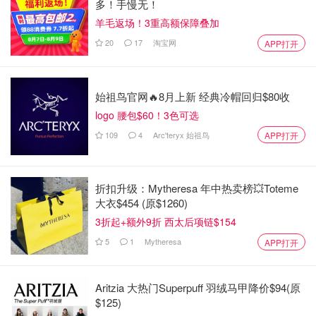
多！手慢无！
羊毛返场！3重高额保障叠加
20
17
淘宝网
APP打开
始祖鸟官网🔥8月上新 经典冷帽回归$80收
logo 腰包$60！3色可选
109
4
Arc'teryx 始祖鸟
APP打开
折扣升级：Mytheresa 年中热卖榜💥Toteme
大衣$454 (原$1260)
3折起+额外9折 西太后项链$154
5
1
Mytheresa
APP打开
Aritzia 大热门Superpuff 羽绒马甲降价$94(原
$125)