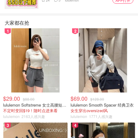
APP打开
大家都在抢
1
2
$29.00
$69.00
$88.00
$128.00
lululemon Softstreme 女士高腰短裤 10cm
lululemon Smooth Spacer 经典卫衣
不定时变回$19！随时点进来看
女生穿出oversized风
lululemon
2163人感兴趣
lululemon
1771人感兴趣
3
4