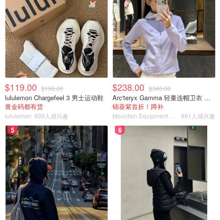
$119.00
$238.00
$198.00
$340.00
lululemon Chargefeel 3 男士运动鞋
Arc'teryx Gamma 轻量连帽卫衣 女款
黄金码都有货
锦葵紫首折！蹲补
lululemon
939人感兴趣
Mountain Equipment Company
861人感兴趣
5
6