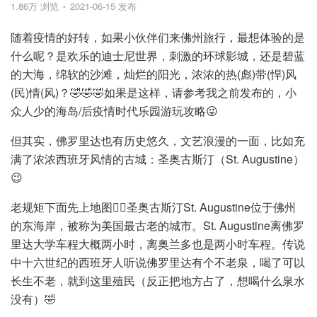
1.86万 浏览
2021-06-15 发布
随着疫情的好转，如果小伙伴们来佛州旅行，最想体验的是
什么呢？是欢乐的迪士尼世界，刺激的环球影城，还是碧蓝
的大海，绵软的沙滩，灿烂的阳光，浓浓的热(彪)带(悍)风
(民)情(风)？🤣🤣🤣如果是这样，请参考我之前发布的，小
众人少的海岛/后疫情时代乐园游玩攻略😜
但其实，佛罗里达也有历史悠久，文艺浪漫的一面，比如充
满了浓浓西班牙风情的古城：圣奥古斯汀（St. Augustine）
😉
老规矩下面先上地图👇🏻圣奥古斯汀St. Augustine位于佛州
的东海岸，被称为美国最古老的城市。St. Augustine离佛罗
里达大学车程大概两小时，离奥兰多也是两小时车程。传说
中十六世纪的西班牙人听说佛罗里达有个不老泉，喝了可以
长生不老，就到这里殖民（反正把地方占了，想喝什么泉水
没有）🤣