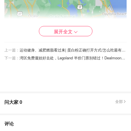
展开全文
上一篇：
运动健身、减肥燃脂看过来| 蛋白粉正确打开方式/怎么吃最有效果？Myprotein告诉你！
下一篇：
湾区免费遛娃好去处，Legoland 半价门票别错过！Dealmoon情报局第8期，折扣、资讯、新品、城市情报一网打尽！
这个城市比较适合观光养老游。建议大家先开车去游客中心
拿一下地图，那边还可以停车和购买观光车票～下面介绍一
些比较值得一去的景点🙂
1. 圣马克斯堡（Castillode San Marcos）
问大家
0
全部
就是文章封面图啦。这座城堡由西班牙人建立于1672，当
时佛罗里达还是西班牙统治的一部分。现在城堡是一个国家
纪念区，号称是美国最古老的砖石要塞，也是圣奥古斯汀最
评论
古老的建筑。我很喜欢这座城堡，主要是它靠海，配合外面