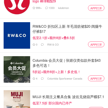
logo 棒球帽$29
999+
1333
lululemon
APP打开
登上城堡顶端，陶醉于海风的我
RW&CO 折扣区上新 羊毛混纺裙$20 阔腿牛
仔裤$17
低至2.1折+额外8折+叠8.5折
0
RW & CO
APP打开
Columbia 会员大促 | 张婧仪类似款外套$43
多色可选！
5折起+额外8折+上新！多史低！
4
Columbia Sportswear Canada
APP打开
MUJI 长期主义餐具合集 波佐见烧葫芦蝶$7.1
城堡内部有展示当年西班牙殖民者的生活场景
低至7.5折 部分国内已停产