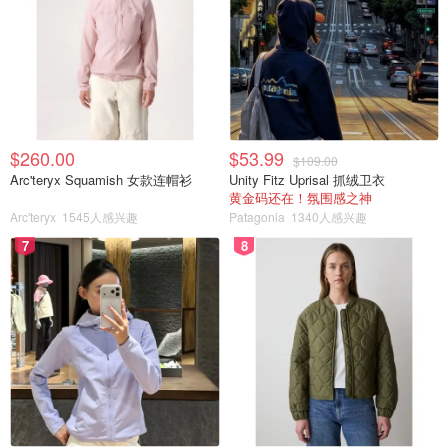
$260.00
$53.99
$109.00
Arc'teryx Squamish 女款连帽衫
Unity Fitz Uprisal 抓绒卫衣
黄金码还在！氛围感之神
校区真的有好多高高的棕榈树啊
Arc'teryx
1545人感兴趣
Patagonia
1340人感兴趣
7
8