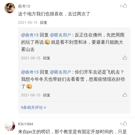
曲奇13
1
这个地方我们也很喜欢，去过两次了
2021-06-15
· 回复
回复
:
反正住在佛州，先把周围
@曲奇13
@匿名用户
的玩了再说
就是看不到雪和冰，要避暑只能跑大
雾山去
2021-06-15
· 回复
回复
:
你们开车去还是飞机去？
@曲奇13
@匿名用户
我想今年冬天也带娃们去看看雪，想着疫情现在好些
了
2021-06-15
· 回复
队友进城堡前，通过一个吊桥
6条相关评论
Kiki1994
1
来自po主的唠叨，那个教堂是有固定开放时间的，只是