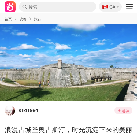
🇨🇦
CA
首页
攻略
旅行
Kiki1994
关注
浪漫古城圣奥古斯汀，时光沉淀下来的美丽