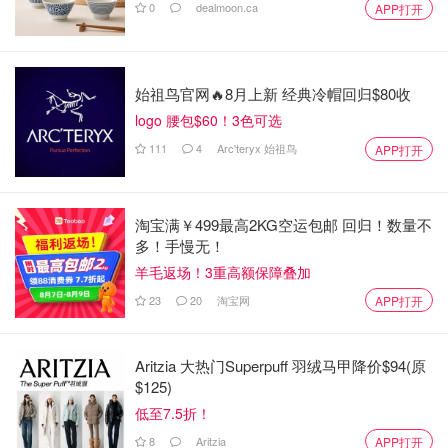
0
dealmoon.ca
APP打开
始祖鸟官网🔥8月上新 经典冷帽回归$80收
logo 腰包$60！3色可选
111
4
Arc'teryx 始祖鸟
APP打开
淘宝满￥499最高2KG空运包邮 回归！数量不
多！手慢无！
羊毛返场！3重高额保障叠加
23
20
淘宝网
APP打开
Aritzia 大热门Superpuff 羽绒马甲降价$94(原
$125)
低至7.5折！
8
Aritzia
APP打开