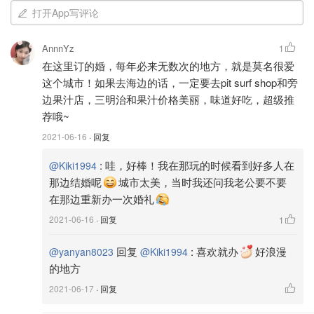
绿色的草坪，非常漂亮。成人门票15刀，门票有效期长达7
打开App写评论
天，儿童不要门票，但是得有成年人陪同进入参观。后来这
个城堡一度被用作军事监狱，所以里面有展示一些当时驻守
AnnnYz
1
城堡的军人的生活场景。疫情前还有炮兵演习，去玩的时候
在这里订的婚，每年必来无数次的地方，就是莫名很爱
才知道那些城堡上的大炮居然都是真的可以用的。演习的时
这个城市！如果去海边的话，一定要去pit surf shop和旁
候我们被要求在固定地点观看，说实话朝海里开炮的声音真
边果汁店，三明治和果汁价格美丽，味道好吃，超级推
的很响啊🤣据说现在已经改成看纪录片了……
荐哦~
2021-06-16
· 回复
:
哇，好棒！我在那玩的时候看到好多人在
@Kiki1994
那边结婚呢
城市太美，当时我还问我老公要不要
在那边重新办一次婚礼
2021-06-16
· 回复
1
回复
:
喜欢就办
好浪漫
@yanyan8023
@Kiki1994
的地方
2021-06-17
· 回复