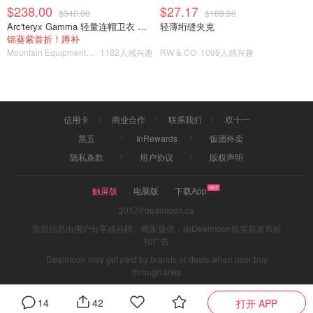
$238.00
$27.17
$340.00
$189.90
Arc'teryx Gamma 轻量连帽卫衣 女款
轻薄绗缝夹克
锦葵紫首折！蹲补
Mountain Equipment Company
1182人感兴趣
RW & CO
1099人感兴趣
弗拉格勒学院美丽的图书馆
信用卡
商业合作
联系我们
双十一
黑五
InRewards
饭团外卖
隐私条款
用户协议
版权声明
触屏版
电脑版
下载App
2017©dealmoon.ca
页面信息由用户分享或品牌、商家提供，由Dealmoon核实后发布折
扣广告
Dealmoon may get paid by brands or deals when user buy
through links
14
42
打开 APP