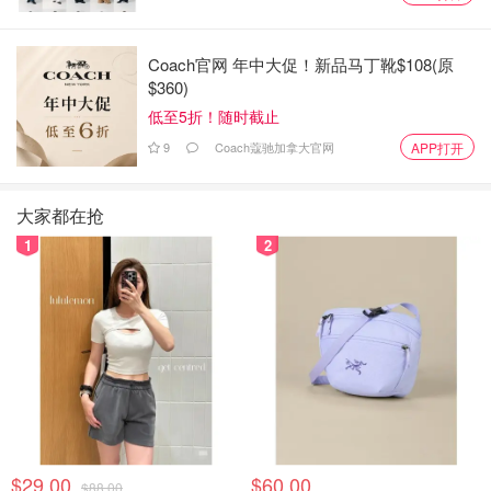
Coach官网 年中大促！新品马丁靴$108(原
$360)
低至5折！随时截止
9
Coach蔻驰加拿大官网
APP打开
装扮起来准备演习的工作人员
大家都在抢
1
2
$29.00
$60.00
$88.00