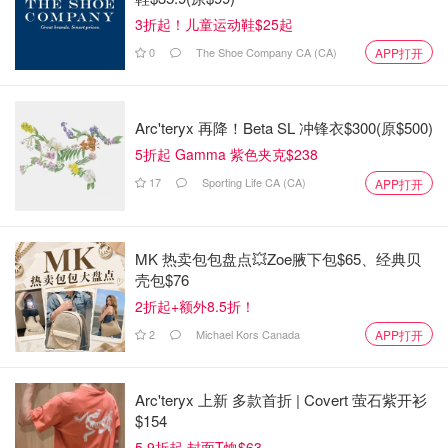
3折起！儿童运动鞋$25起
0
The Shoe Company CA (CA)
APP打开
Arc'teryx 再降！Beta SL 冲锋衣$300(原$500)
5折起 Gamma 紫色夹克$238
17
Sporting Life CA (CA)
APP打开
第一次酿推荐用这个
具体制作细节：
MK 热卖包包盘点💥Zoe腋下包$65、经典贝
壳包$76
过滤水煮沸，加茶包和糖，然后静置到室温。
2折起+额外8.5折！
将SCOBY w starter tea加入常温的茶，然后用纱布把罐子盖
2
Michael Kors Canada
APP打开
住，以免别的细菌入侵。
然后等上一周到两周，酿多久要看心情，想喝酸的就多等一
Arc'teryx 上新 多款首折 | Covert 萤石紫开衫
阵，想喝不那么酸的7天就足够了。
$154
5.9折起 封面T恤$63