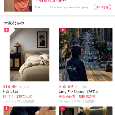
*等待期间，会有baby SCOBY覆盖茶顶，形成一层保护
4
Mountain Equipment Company
APP打开
膜；还会有棕色的絮状物出现，这些都是好东西，不要担
心。
大家都在抢
*等待期间，如果出现绿色毛毛，那就是发霉了，整个batch
1
2
都要扔掉重新做。
2. Second fermentation
第二遍发酵目的是让Kombucha出气泡，并且调味。因为不
喜欢气泡，我通常只等三天让水果入味，之后立马装瓶。
看一下材料：
$19.99
$53.99
$130.00
$109.00
被套+枕套
Unity Fitz Uprisal 抓绒卫衣
2折了！! 230支天丝
黄金码还在！氛围感之神
Simons
2184人感兴趣
Patagonia
1994人感兴趣
3
4