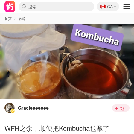
🇨🇦
CA
首页
攻略
Gracieeeeeee
关注
WFH之余，顺便把Kombucha也酿了