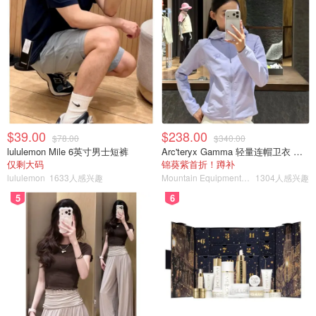
$39.00
$238.00
$78.00
$340.00
酿好的茶、空灌以及可以密封的盖子
lululemon Mile 6英寸男士短裤
Arc'teryx Gamma 轻量连帽卫衣 女款
仅剩大码
锦葵紫首折！蹲补
lululemon
1633人感兴趣
Mountain Equipment Company
1304人感兴趣
5
6