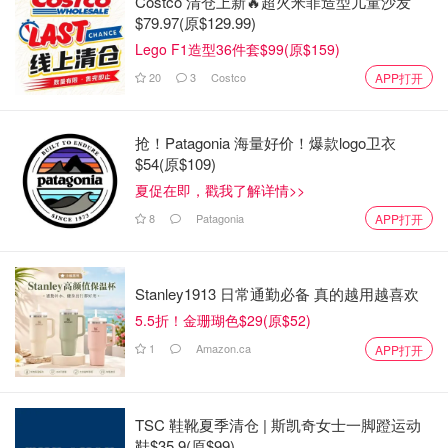
Costco 清仓上新🔥超火米菲造型儿童沙发
就是这个样啊，反正我母不嫌儿丑🤣
$79.97(原$129.99)
Lego F1造型36件套$99(原$159)
20
3
Costco
APP打开
抢！Patagonia 海量好价！爆款logo卫衣
$54(原$109)
夏促在即，戳我了解详情>>
8
Patagonia
APP打开
Stanley1913 日常通勤必备 真的越用越喜欢
5.5折！金珊瑚色$29(原$52)
1
Amazon.ca
APP打开
TSC 鞋靴夏季清仓 | 斯凯奇女士一脚蹬运动
鞋$35.9(原$99)