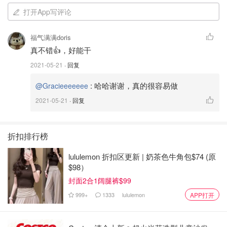
打开App写评论
福气满满doris
真不错👍，好能干
2021-05-21
· 回复
:
哈哈谢谢，真的很容易做
@Gracieeeeeee
2021-05-21
· 回复
SCOBY
折扣排行榜
SCOBY w starter tea：SCOBY，Kombucha的精髓，全名
symbiotic culture of bacteria and yeast. 我除了Kombucha
lululemon 折扣区更新 | 奶茶色牛角包$74 (原
之外，还喜欢用它酿果醋（就是让它发酵一整个月，越久越
$98）
酸）。
封面2合1阔腿裤$99
999+
1333
lululemon
APP打开
图中最上面的mama SCOBY是我从亚麻买的，下面大的那
个是mama SCOBY生的娃。我老公觉得恶心（此人十分讨
厌，喜欢喝Kombucha但是不喜欢SCOBY），但发酵东西