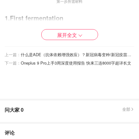
第一步所需材料
1.First fermentation
展开全文
先看一下所需材料：过滤水，茶包，一杯白糖，和SCOBY
w starter tea.
上一篇：
什么是ADE（抗体依赖增强效应）？新冠病毒变种/新冠疫苗会引发ADE效应吗？
下一篇：
Oneplus 9 Pro上手3周深度使用报告 快来三连8000字超详长文
水：要么用蒸馏水，用tap water的话一定要过滤，含有其他
物质的水不利于SCOBY生长。
茶包：建议用咖啡因强的茶叶，比如红茶。SCOBY非常喜
欢咖啡因，以及糖。我喜欢乌龙茶，而且懒，就用茶包了。
问大家
0
全部
评论