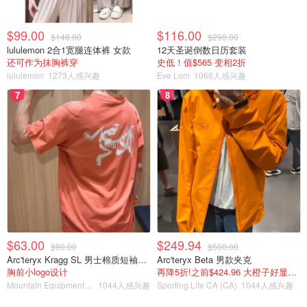
$99.00
$116.00
$148.00
$290.00
lululemon 2合1宽腿连体裤 女款
12天圣诞倒数日历套装
还可作为抹胸裤穿
史低！值$565 变相2折
lululemon
1273人感兴趣
Eve Lom
1066人感兴趣
一两种调味材料和糖
7
8
罐子：大家可能也发现玻璃罐是大多数人的选择，因为塑料
和金属罐都会影响SCOBY生长。
糖：第二次发酵是需要能量的，第一次发酵的糖差不多都分
解完了，所以需要再加一点。我个人喜欢用蜂蜜水，因为二
次发酵时间短，所以会留一点甜味在里头。装瓶后放冰箱，
合起来酸酸甜甜超美味！
$63.00
$249.94
$90.00
$500.00
调味：这里就自由发挥吧，我喜欢姜＋水果的组合，当然也
Arc'teryx Kragg SL 男士棉质短袖T恤
Arc'teryx Beta 男款夹克
可以不加调味，就那么原味的喝。姜一定要剁小一点，容易
胸前小logo设计
再降5折!之前$424.96 大橙子好显白 蹲补
入味。
Mountain Equipment Company
1044人感兴趣
Sporting Life CA (CA)
1044人感兴趣