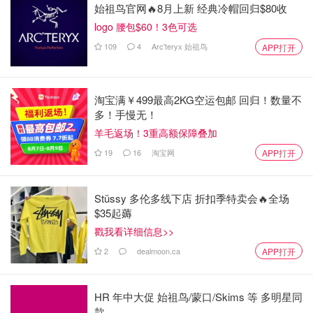
始祖鸟官网🔥8月上新 经典冷帽回归$80收
logo 腰包$60！3色可选
109
4
Arc'teryx 始祖鸟
APP打开
淘宝满￥499最高2KG空运包邮 回归！数量不
多！手慢无！
羊毛返场！3重高额保障叠加
19
16
淘宝网
APP打开
Stüssy 多伦多线下店 折扣季特卖会🔥全场
$35起薅
戳我看详细信息>>
2
dealmoon.ca
APP打开
HR 年中大促 始祖鸟/蒙口/Skims 等 多明星同
款