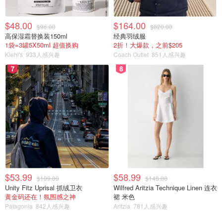
$48.00
$164.00
$96.00
$820.00
高保湿霜替换装150ml
经典羽绒服
1袋=3罐5X50ml 超值换购
2折！大爆款，之前$205
Kiehl's
933人感兴趣
Coach Outlet
851人感兴趣
7
8
$53.99
$58.99
$109.00
$148.00
Unity Fitz Uprisal 抓绒卫衣
Wilfred Aritzia Technique Linen 连衣
黄金码还在！氛围感之神
裙 米色
Patagonia
842人感兴趣
Aritzia
781人感兴趣