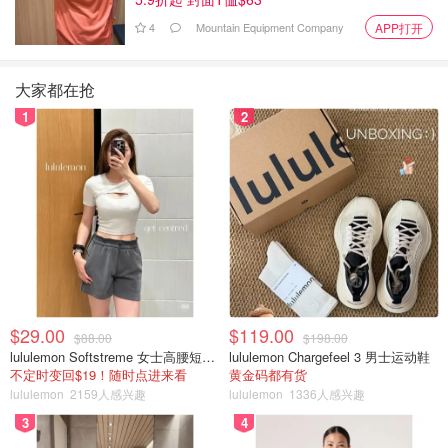
4
Mountain Equipment Company
APP打开
大家都在抢
1
2
$29.00
$119.00
$88.00
$198.00
lululemon Softstreme 女士高腰短裤 10cm
lululemon Chargefeel 3 男士运动鞋
不定时变回$19！随时点进来看
黄金码都有货
lululemon
2159人感兴趣
lululemon
1336人感兴趣
3
4