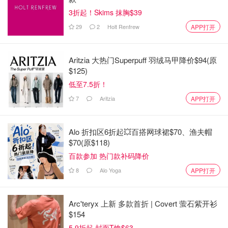
3折起！Skims 抹胸$39
29
2
Holt Renfrew
APP打开
Aritzia 大热门Superpuff 羽绒马甲降价$94(原
$125)
低至7.5折！
7
Aritzia
APP打开
Alo 折扣区6折起💥百搭网球裙$70、渔夫帽
$70(原$118)
百款参加 热门款补码降价
8
Alo Yoga
APP打开
Arc'teryx 上新 多款首折 | Covert 萤石紫开衫
$154
5.9折起 封面T恤$63