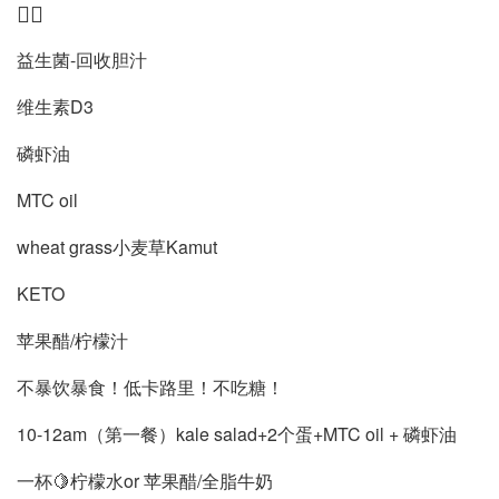
👍🏻
益生菌-回收胆汁
维生素D3
磷虾油
MTC oil
wheat grass小麦草Kamut
KETO
苹果醋/柠檬汁
不暴饮暴食！低卡路里！不吃糖！
10-12am（第一餐）kale salad+2个蛋+MTC oil + 磷虾油
一杯🍋柠檬水or 苹果醋/全脂牛奶