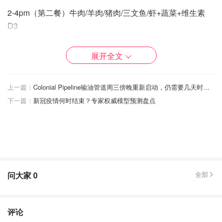
2-4pm（第二餐）牛肉/羊肉/猪肉/三文鱼/虾+蔬菜+维生素
D3
一杯wheat grass
展开全文
蔬菜尽量蒸/生吃/榨汁
饭后半小时可以吃点水果/坚果
上一篇：
Colonial Pipeline输油管道周三傍晚重新启动，仍需要几天时间恢复正常
下一篇：
新冠疫情何时结束？专家权威模型预测盘点
16+8 或 20+4 晚上不吃饭.
不饿可以轻断食 24H /48H/72H.
问大家
0
全部
评论