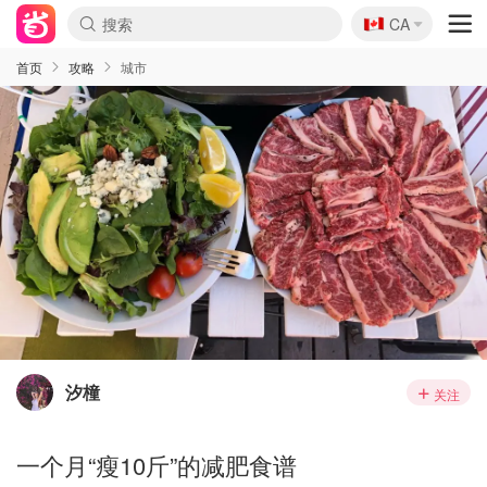
🇨🇦
CA
首页
攻略
城市
汐橦
关注
一个月“瘦10斤”的减肥食谱