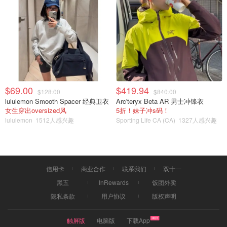
$69.00
$419.94
$128.00
$840.00
lululemon Smooth Spacer 经典卫衣
Arc'teryx Beta AR 男士冲锋衣
女生穿出oversized风
5折！妹子冲s码！
lululemon
1512人感兴趣
Sporting Life CA (CA)
1327人感兴趣
信用卡
商业合作
联系我们
双十一
黑五
InRewards
饭团外卖
隐私条款
用户协议
版权声明
触屏版
电脑版
下载App