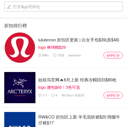
（2）Licensing
打开App写评论
发布到CRAN的包必须要有开源许可证书。
折扣排行榜
（3）Package Dependencies
这一部分需要给出我们的包需要依赖的包。包后面可以自行
lululemon 折扣区更新 | 白女手包$39(原$48)
选择是否添加版本信息。比如‘MASS (>= 3.1-20)’。
logo 棒球帽$29
999+
1333
lululemon
APP打开
这一部分同样也可以给出需要依赖的R版本，比如‘R (>=
2.14.0), R (>= r56550)’
始祖鸟官网🔥8月上新 经典冷帽回归$80收
logo 腰包$60！3色可选
111
4
Arc'teryx 始祖鸟
APP打开
实例
RW&CO 折扣区上新 羊毛混纺裙$20 阔腿牛
仔裤$17
写一个R包，提供以下四个方程，分别叫做 pxkcd, qxkcd,