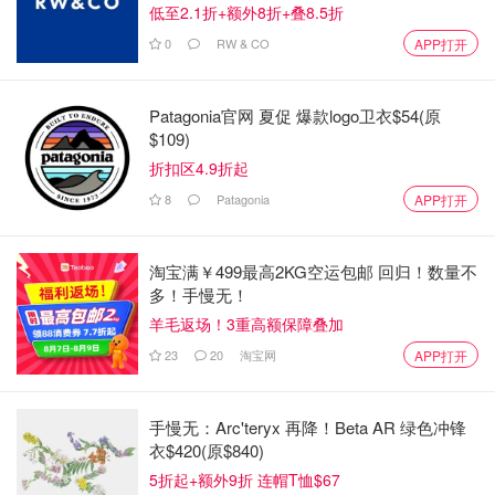
低至2.1折+额外8折+叠8.5折
dxkcd 和 rxkcd。类似于R中其他的p, q, d, 和 r 方程，比如
0
RW & CO
APP打开
（qnorm，pnorm，dnorm，rnorm）
我们需要实现的分布是在
xkcd comic 2118
中介绍的。
Patagonia官网 夏促 爆款logo卫衣$54(原
$109)
折扣区4.9折起
8
Patagonia
APP打开
淘宝满￥499最高2KG空运包邮 回归！数量不
多！手慢无！
羊毛返场！3重高额保障叠加
23
20
淘宝网
APP打开
手慢无：Arc'teryx 再降！Beta AR 绿色冲锋
衣$420(原$840)
假设f是正态分布的概率密度函数，我们现在有一个二元随
5折起+额外9折 连帽T恤$67
机向量 (X，Y)均匀分布在坐标横轴和f函数之间。X的边缘