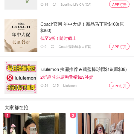
19
Sporting Life CA (CA)
APP打开
分布是正态分布，给定X的Y的条件分布是(0，f(x))之间的均
匀分布。Y的边缘分布就是xkcd分布，也是我们需要实现R
函数的对象。
Coach官网 年中大促！新品马丁靴$108(原
$360)
让h(y)代表从X均值到f(x)=y任意一点的距离，
低至5折！随时截止
Y的分布函数是：
9
Coach蔻驰加拿大官网
APP打开
lululemon 捡漏推荐🔥藏蓝棒球帽$19(原$38)
用Mathematica算出Y的概率密度函数是
2折起 泡沫蓝鸭舌帽$29补货
24
5
lululemon
APP打开
计算Y的分布是很困难的，目前看来只有数值的方法。
大家都在抢
1
2
解答将会在后续文章中给出。