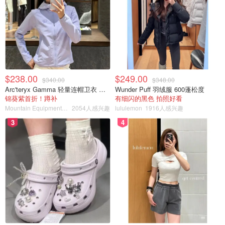
创作新赛季
线上学习资源
$238.00
$249.00
$340.00
$348.00
Arc'teryx Gamma 轻量连帽卫衣 女款
Wunder Puff 羽绒服 600蓬松度
锦葵紫首折！蹲补
有细闪的黑色 拍照好看
Mountain Equipment Company
2054人感兴趣
lululemon
1916人感兴趣
3
4