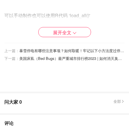
可以手动制作也可以使用R代码 ‘load_all()'
其中必须要填写的部分是 ‘Package’, ‘Version’, ‘License’,
展开全文
‘Description’, ‘Title’, ‘Author’, 和 ‘Maintainer’，其他均为选
填。注意：使用‘load_all()'后仍需手动添加‘Maintainer’。
上一篇：
暴雪停电有哪些注意事项？如何取暖！牢记以下小方法度过停电中的严冬！
1. Package: 包的名字
下一篇：
美国床虱（Bed Bugs）最严重城市排行榜2023 | 如何消灭臭虫、除虱方法盘点
2. Version: 包的版本，“-”“.”都是分隔符号，要注意的是0.9和
0.75他们不代表小数，其中0.9<0.75
3. Title: 引用其他包，其他软件使用单引号，引用其他书籍
用双引号
问大家
0
全部
4. Description: 一般用这个包的名字或者“this package”开
头。引用其他包，其他软件使用单引号，引用其他书籍用双
引号。 URL用<引用链接>
评论