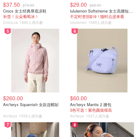
$37.50
$29.00
$79.99
$88.00
Crocs 女士经典厚底凉鞋
lululemon Softstreme 女士高腰短裤 10cm
补货！云朵葡萄冰！
不定时变回$19！随时点进来看
Crocs.ca
1840人感兴趣
lululemon
1569人感兴趣
5
6
$260.00
$60.00
Arc'teryx Squamish 女款连帽衫
Arc'teryx Mantis 2 腰包
3色可选！紫色颜值很高
Arc'teryx
1559人感兴趣
Arc'teryx
1547人感兴趣
7
8