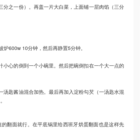
三分之一份）。再盖一片大白菜，上面铺一层肉馅（三分
炉600w 10分钟，然后再静置5分钟。
汁小心的倒到一个小碗里。然后把碗倒扣在一个大一点的
一汤匙酱油混合加热。最后再加入淀粉勾芡（一汤匙水混
上。
速的翻面就行。在平底锅里给西班牙烘蛋翻面也是这样先