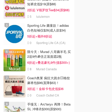
短裤史低$19(原$88)
2折起 V领罗纹Tee$34(原$68)
5
lululemon
Sporting Life 薅童款！adidas
白色短袖仅$26(成人款$34)
5折起+额外8折起
0
Sporting Life CA (CA)
限今天：Murad 八哥薅羊毛 买
2送9件🎁含正装面霜2瓶
6折起+叠送豪礼9件(值$300+)
8
Murad Canada
Coach奥莱 疯狂大跳水💥格纹
麻将包$96(直降$63)！
3折起！金标卡包史低$36
0
Coach Outlet CA
手慢无：Arc'teryx 再降！Beta
SL 冲锋衣$300(原$500)