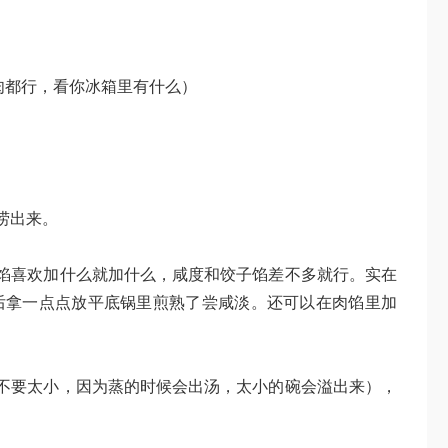
素肉都行，看你冰箱里有什么）
捞出来。
馅喜欢加什么就加什么，咸度和饺子馅差不多就行。实在
后拿一点点放平底锅里煎熟了尝咸淡。还可以在肉馅里加
。
不要太小，因为蒸的时候会出汤，太小的碗会溢出来），