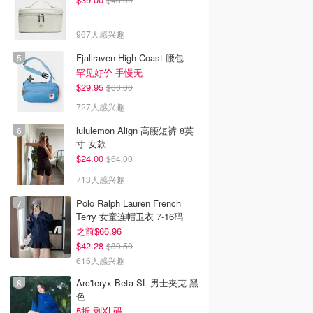
967人感兴趣
Fjallraven High Coast 腰包
罕见好价 手慢无
$29.95
$60.00
727人感兴趣
lululemon Align 高腰短裤 8英
寸 女款
$24.00
$64.00
713人感兴趣
Polo Ralph Lauren French
Terry 女童连帽卫衣 7-16码
之前$66.96
$42.28
$89.50
616人感兴趣
Arc'teryx Beta SL 男士夹克 黑
色
5折 剩XL码