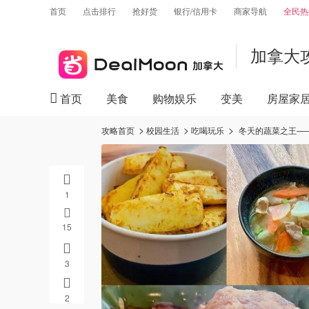
首页
点击排行
抢好货
银行/信用卡
商家导航
全民热
加拿大
首页
美食
购物娱乐
变美
房屋家
攻略首页
校园生活
吃喝玩乐
冬天的蔬菜之王—
1
15
3
2