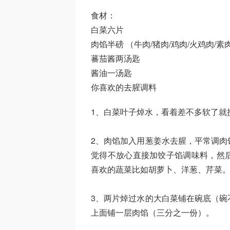
食材：
白菜六片
肉馅半磅 （牛肉/猪肉/鸡肉/火鸡肉/
蕃茄酱两汤匙
酱油一汤匙
你喜欢的去腥调料
1、白菜叶子焯水，看着差不多软了就
2、肉馅加入用葱姜水去腥，平常调肉
觉得不放心直接加饺子馅调味料，然
喜欢的蔬菜比如胡萝卜、洋葱、芹菜
3、两片焯过水的大白菜铺在碗底（碗
上面铺一层肉馅（三分之一份）。