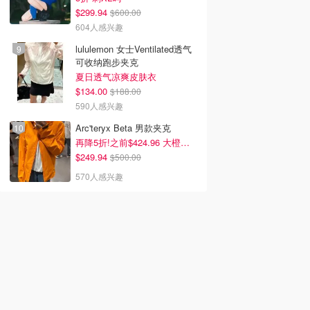
$299.94
$600.00
604人感兴趣
lululemon 女士Ventilated透气
可收纳跑步夹克
夏日透气凉爽皮肤衣
$134.00
$188.00
590人感兴趣
Arc'teryx Beta 男款夹克
再降5折!之前$424.96 大橙子好显白 蹲补
$249.94
$500.00
570人感兴趣