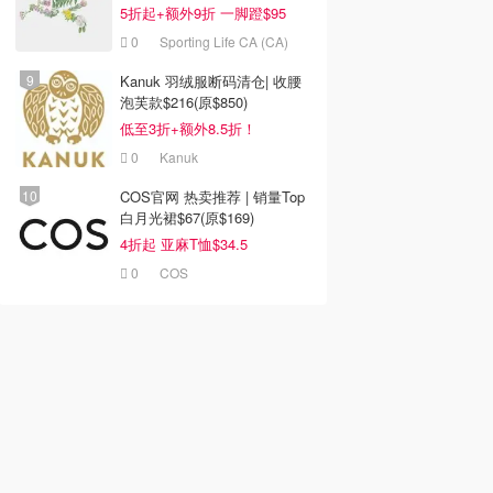
5折起+额外9折 一脚蹬$95
0
Sporting Life CA (CA)
Kanuk 羽绒服断码清仓| 收腰
泡芙款$216(原$850)
低至3折+额外8.5折！
0
Kanuk
COS官网 热卖推荐 | 销量Top
白月光裙$67(原$169)
4折起 亚麻T恤$34.5
0
COS