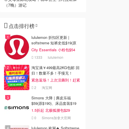
（7晚）游记
点击排行榜
lululemon 折扣区更新 |
softstreme 短裤史低$19(原
$88)
City Essentials 小粉包$54
1333
lululemon
淘宝满￥499最高2KG包邮 回
归！数量不多！手慢无！
紧急返场！上次没薅到！赶紧
冲
2
淘宝网
Simons 大降 | 麂皮乐福
$59(原$190)、床品套装$19
1.5折起 北极狐腰包$29
0
Simons加拿大官网
lululemon 捡漏🔥 Softstreme