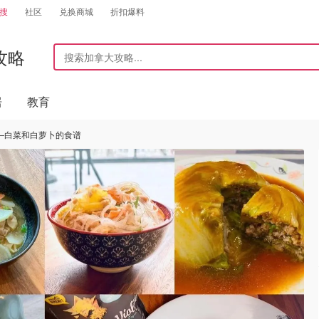
搜
社区
兑换商城
折扣爆料
攻略
居
教育
—白菜和白萝卜的食谱