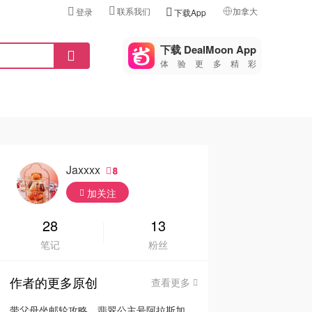
联系我们
加拿大
登录
下载App
🇺🇸
美国
下载 DealMoon App
体验更多精彩
🇨🇳
中国
🇨🇦
加拿大
🇬🇧
英国
🇩🇪
德国
Jaxxxx
8
🇫🇷
加关注
法国
🇮🇹
28
13
意大利
笔记
粉丝
🇦🇺
澳洲
作者的更多原创
查看更多
🇳🇿
新西兰
带父母坐邮轮攻略，翡翠公主号阿拉斯加