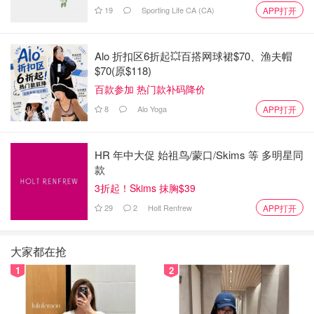
19
Sporting Life CA (CA)
APP打开
肌肤太友好了！香味淡淡的，很喜欢！
Alo 折扣区6折起💥百搭网球裙$70、渔夫帽
$70(原$118)
百款参加 热门款补码降价
8
Alo Yoga
APP打开
HR 年中大促 始祖鸟/蒙口/Skims 等 多明星同
款
3折起！Skims 抹胸$39
29
2
Holt Renfrew
APP打开
大家都在抢
1
2