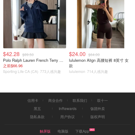
Moisturizer
$42.28
$24.00
$89.50
$64.00
Polo Ralph Lauren French Terry 女童连帽卫衣 7-16码
lululemon Align 高腰短裤 8英寸 女
之前$66.96
款
Sporting Life CA (CA)
773人感兴趣
lululemon
714人感兴趣
信用卡
商业合作
联系我们
双十一
黑五
InRewards
饭团外卖
隐私条款
用户协议
版权声明
触屏版
电脑版
下载App