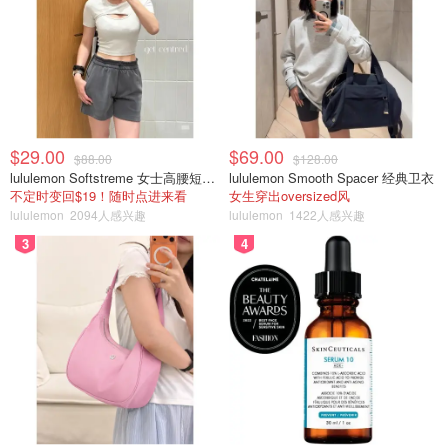
$29.00
$69.00
$88.00
$128.00
lululemon Softstreme 女士高腰短裤 10cm
lululemon Smooth Spacer 经典卫衣
雪花秀家的这款平衡水好好闻呀！一股淡淡的中药香味，含
不定时变回$19！随时点进来看
女生穿出oversized风
lululemon
2094人感兴趣
lululemon
1422人感兴趣
有枸杞，很滋润。质地有一点点粘稠，喜欢晚上用。
3
4