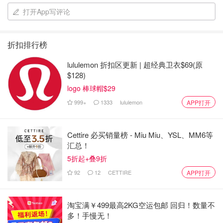
打开App写评论
折扣排行榜
lululemon 折扣区更新 | 超经典卫衣$69(原
$128)
雪花秀家的这款润燥精华挺好用的。中草药香味，淡淡的，
logo 棒球帽$29
闻着很舒服。基本上喷完脸部喷雾，我就直接上导入精华，
999+
1333
lululemon
再开始后续的护肤步骤。
APP打开
Toner
Cettire 必买销量榜 - Miu Miu、YSL、MM6等
汇总！
5折起+叠9折
92
12
CETTIRE
APP打开
淘宝满￥499最高2KG空运包邮 回归！数量不
多！手慢无！