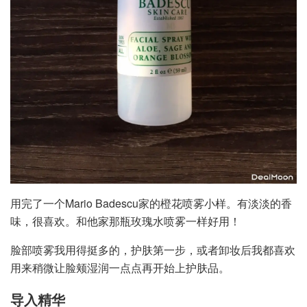
用完了一个Mario Badescu家的橙花喷雾小样。有淡淡的香
味，很喜欢。和他家那瓶玫瑰水喷雾一样好用！
脸部喷雾我用得挺多的，护肤第一步，或者卸妆后我都喜欢
用来稍微让脸颊湿润一点点再开始上护肤品。
导入精华