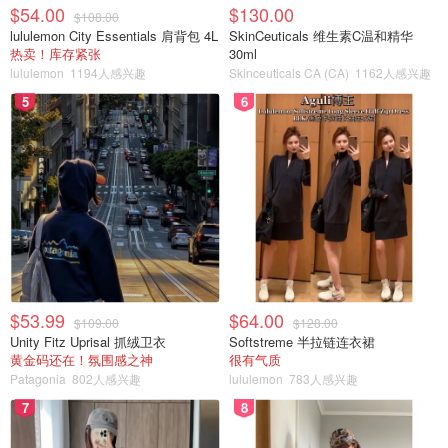
$54.00
$130.00
$108.00
lululemon City Essentials 肩背包 4L
SkinCeuticals 维生素C温和精华
热卖！库存紧张
30ml
lululemon
1194人感兴趣
Skinceuticals CA (CA)
1162人感兴趣
5
6
$53.99
$64.00
$109.00
$128.00
Unity Fitz Uprisal 抓绒卫衣
Softstreme 半拉链连衣裙
黄金码还在！氛围感之神
很有气质
Patagonia
802人感兴趣
lululemon
783人感兴趣
SK-II家的神仙水一直是心头好。家里有太多这款的小样，但
7
8
无奈一整年都没有出去玩过，一直没用上。那就直接在家里
用了吧，哈哈。混油皮亲妈！早上用，一整天控油！