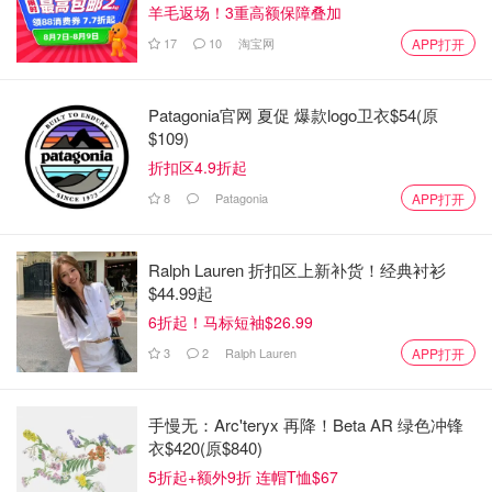
羊毛返场！3重高额保障叠加
17
10
淘宝网
APP打开
Patagonia官网 夏促 爆款logo卫衣$54(原
$109)
折扣区4.9折起
8
Patagonia
APP打开
Ralph Lauren 折扣区上新补货！经典衬衫
$44.99起
6折起！马标短袖$26.99
3
2
Ralph Lauren
APP打开
手慢无：Arc'teryx 再降！Beta AR 绿色冲锋
衣$420(原$840)
Thayers家这款玫瑰水貌似挺火的。我是混油敏感皮，怕早
5折起+额外9折 连帽T恤$67
上用会太滋润，所以我是晚上用得这瓶。不含酒精，对敏感