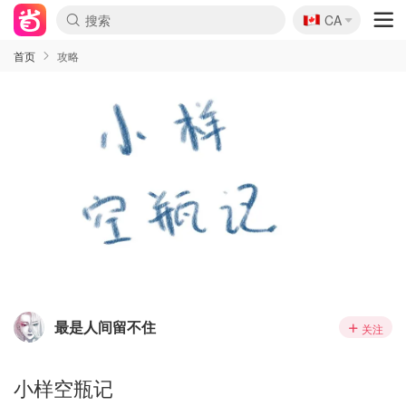
🇨🇦
CA
首页
攻略
最是人间留不住
关注
小样空瓶记