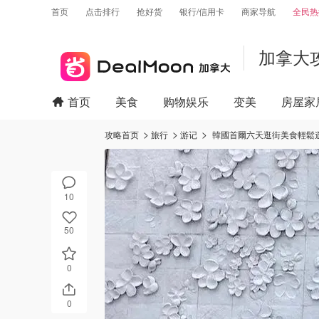
首页
点击排行
抢好货
银行/信用卡
商家导航
全民热
加拿大
首页
美食
购物娱乐
变美
房屋家
攻略首页
旅行
游记
韓國首爾六天逛街美食輕鬆
10
50
0
0