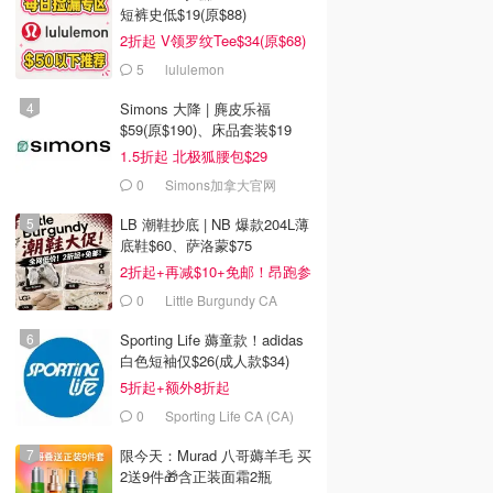
短裤史低$19(原$88)
2折起 V领罗纹Tee$34(原$68)
5
lululemon
Simons 大降 | 麂皮乐福
$59(原$190)、床品套装$19
1.5折起 北极狐腰包$29
0
Simons加拿大官网
LB 潮鞋抄底 | NB 爆款204L薄
底鞋$60、萨洛蒙$75
2折起+再减$10+免邮！昂跑参
加
0
Little Burgundy CA
(CA）
Sporting Life 薅童款！adidas
白色短袖仅$26(成人款$34)
5折起+额外8折起
0
Sporting Life CA (CA)
限今天：Murad 八哥薅羊毛 买
2送9件🎁含正装面霜2瓶