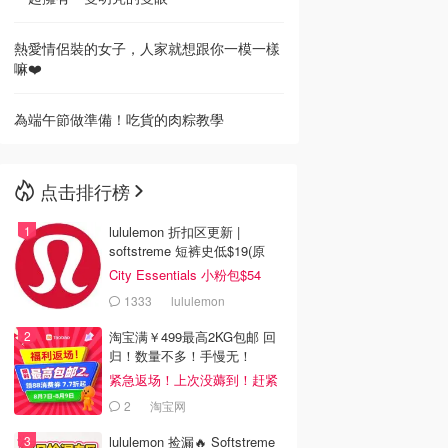
熱愛情侶裝的女子，人家就想跟你一模一樣
嘛❤️
為端午節做準備！吃貨的肉粽教學
点击排行榜
lululemon 折扣区更新 |
softstreme 短裤史低$19(原
$88)
City Essentials 小粉包$54
1333
lululemon
淘宝满￥499最高2KG包邮 回
归！数量不多！手慢无！
紧急返场！上次没薅到！赶紧
冲
2
淘宝网
lululemon 捡漏🔥 Softstreme