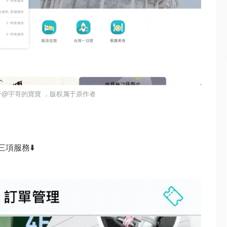
于@宇哥的寶寶 ，版权属于原作者
三項服務⬇️