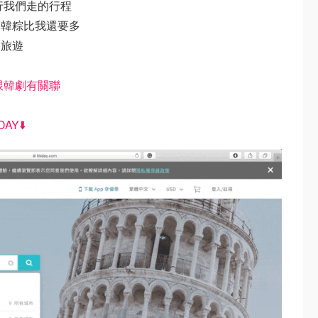
行我們走的行程
劇韓粽比我還要多
爾旅遊
跟韓劇有關聯
DAY⬇️