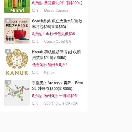
6折起+叠送豪礼9件(值$300+)
8
Murad Canada
Coach奥莱 疯狂大跳水💥格纹
麻将包$96(直降$63)！
3折起！金标卡包史低$36
0
Coach Outlet CA
Kanuk 羽绒服断码清仓| 收腰
泡芙款$216(原$850)
低至3折+额外8.5折！
0
Kanuk
手慢无：Arc'teryx 再降！Beta
SL 冲锋衣$300(原$500)
5折起+额外9折 一脚蹬$95
0
Sporting Life CA (CA)