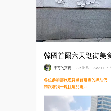
韓國首爾六天逛街美
宇哥的寶寶
736 浏览
2020-11-14
各位參加雲旅遊韓國首爾團的捧油們
請跟著我一塊往這兒走～