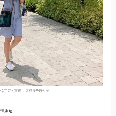
于@宇哥的寶寶 ，版权属于原作者
合韓劇迷