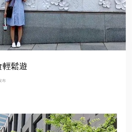
食輕鬆遊
 发布