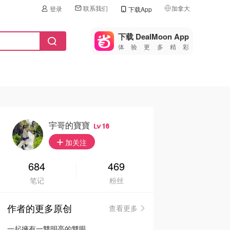
联系我们
加拿大
登录
下载App
🇺🇸
美国
下载 DealMoon App
体验更多精彩
🇨🇳
中国
🇨🇦
加拿大
🇬🇧
英国
🇩🇪
德国
宇哥的寶寶
16
🇫🇷
加关注
法国
🇮🇹
684
469
意大利
笔记
粉丝
🇦🇺
澳洲
作者的更多原创
查看更多
🇳🇿
新西兰
一起擁有一雙明亮的雙眼