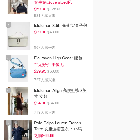
女生穿出oversized风
$69.00
$128.00
981人感兴趣
lululemon 3.5L 洗漱包/盒子包
$39.00
$48.00
967人感兴趣
Fjallraven High Coast 腰包
罕见好价 手慢无
$29.95
$60.00
727人感兴趣
lululemon Align 高腰短裤 8英
寸 女款
$24.00
$64.00
713人感兴趣
Polo Ralph Lauren French
Terry 女童连帽卫衣 7-16码
之前$66.96