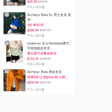
$42.28
$89.50
616人感兴趣
Arc'teryx Beta SL 男士夹克 黑
色
5折 剩XL码
$299.94
$600.00
604人感兴趣
lululemon 女士Ventilated透气
可收纳跑步夹克
夏日透气凉爽皮肤衣
$134.00
$188.00
590人感兴趣
Arc'teryx Beta 男款夹克
再降5折!之前$424.96 大橙子好显白 蹲补
$249.94
$500.00
570人感兴趣