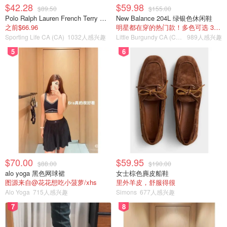
sulwhasoo❄️
$42.28
$59.98
$89.50
$155.00
Polo Ralph Lauren French Terry 女童连帽卫衣 7-16码
New Balance 204L 绿银色休闲鞋
之前$66.96
明星都在穿的热门款！多色可选 3.8折
Sulwhasoo 雪花秀
节日限定我买它
Sporting Life CA (CA)
1032人感兴趣
Little Burgundy CA (CA）
989人感兴趣
11·11选品官
5
6
$70.00
$59.95
$88.00
$190.00
alo yoga 黑色网球裙
女士棕色麂皮船鞋
图源来自@花花想吃小菠萝/xhs
里外羊皮，舒服得很
Alo Yoga
715人感兴趣
Simons
677人感兴趣
7
8