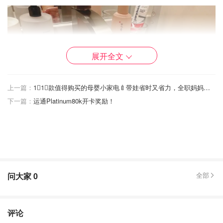
展开全文
上一篇：
1⃣️1⃣️款值得购买的母婴小家电🍼带娃省时又省力，全职妈妈强力推荐💙
下一篇：
运通Platinum80k开卡奖励！
绵密的泡泡
问大家
0
全部
🧴润燥精华：挤2-3泵到手心，用手心的温度去温暖精华之
后在上脸会更好吸收。
评论