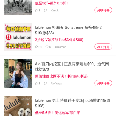
低至3折+额外8.5折！
2
Kanuk
APP打开
lululemon 捡漏🔥 Softstreme 短裤4降仅
$19(原$88)
2折起 V领罗纹Tee$34(原$68)
24
5
lululemon
APP打开
Alo 百刀内挖宝 | 正反两穿短袖$90、透气网
球裙$70
💯流动性超好
颜值性价比两不误！折扣款6折起
2
Alo Yoga
APP打开
🧴滋阴乳液：倒适量在手心，同样的用手心的温度温暖乳液
之后再涂抹上脸。记得避开眼睛四周喔，不然会长小油脂
lululemon 男士特价鞋子专场| 运动鞋$119(原
粒.
$198)
低至5.6折！奥运冠军都在穿