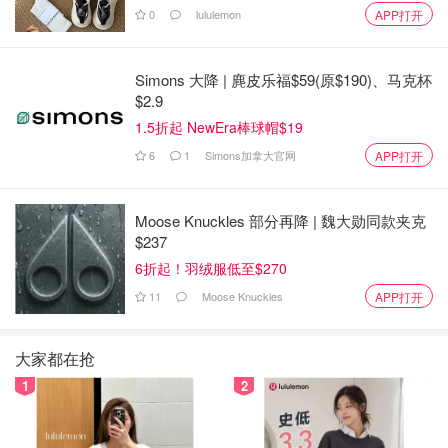
0
lululemon
APP打开
Simons 大降 | 麂皮乐福$59(原$190)、马克杯
$2.9
1.5折起 NewEra棒球帽$19
6
1
Simons加拿大官网
APP打开
Moose Knuckles 部分再降 | 魏大勋同款夹克
$237
6折起！羽绒服低至$270
11
Moose Knuckles
APP打开
保湿补水乳液
🧴雨润睡眠面膜：这是一个晚间免洗面膜，我一般一周涂两
大家都在抢
次，给我皮肤来一次大补水。我要是当晚要用睡眠面膜的
1
2
话，我就会在护肤步骤跳去涂抹滋阴乳液，因为睡眠面膜本
身也已经很保湿了，就不用多涂一层了😅