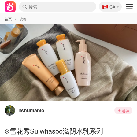
🇨🇦
CA
首页
攻略
Itshumanlo
关注
❄️雪花秀Sulwhasoo滋阴水乳系列