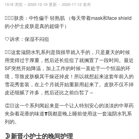
1518 浏览
2020-12-19 更新
2020-11-12 发布
🙆🏻‍♀️肤质：中性偏干 轻熟肌 （每天带着mask和face shield
的小护士皮肤是真的超级干）
🤍诉求：保湿不闷痘
👉🏻这套滋阴水乳系列是我很早就入手的，只是夏天的时候
用觉得过于厚重，然后还长痘痘了就搁置了一段时间。最近
SF突然开始降温，加上工作的时候一直处于一个恒温的环
境，导致皮肤极其干燥还掉皮！所以就想起来这套年前入的
雪花秀套装，在上个月就开始重新用起来了。皮肤不仅不掉
皮还细腻了许多，然后还比之前白皙了～
👏🏻这一个系列闻起来是一个让人特别安心的淡淡的中草药
夹杂着花香的味道❣️我都是晚上睡前使用这一套滋阴水乳系
列的。
🌛新晋小护士的晚间护理