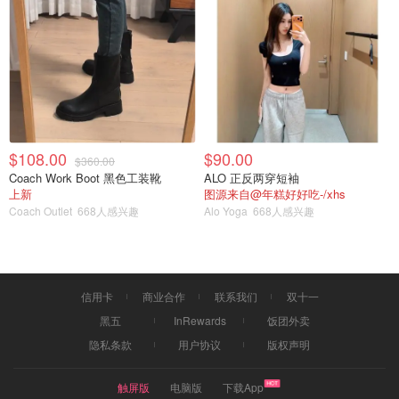
$108.00
$90.00
$360.00
Coach Work Boot 黑色工装靴
ALO 正反两穿短袖
上新
图源来自@年糕好好吃-/xhs
Coach Outlet
668人感兴趣
Alo Yoga
668人感兴趣
信用卡
商业合作
联系我们
双十一
黑五
InRewards
饭团外卖
隐私条款
用户协议
版权声明
触屏版
电脑版
下载App