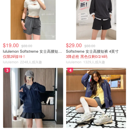
$19.00
$29.00
$88.00
$88.00
lululemon Softstreme 女士高腰短裤 10cm
Softstreme 女士高腰短裤 4英寸
仅限2码$19！
3降必抢 黑色仅剩0/2/4码
lululemon
2248人感兴趣
lululemon
1329人感兴趣
3
4
比前面的乳液更加滋润
🗣冬天要来了，集美们，还不跟我一起好好做皮肤管理
吗？！中性偏干性的你值得拥有一套属于自己的