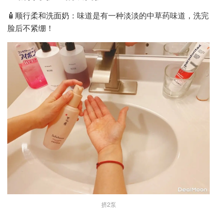
🧴顺行柔和洗面奶：味道是有一种淡淡的中草药味道，洗完
脸后不紧绷！
挤2泵