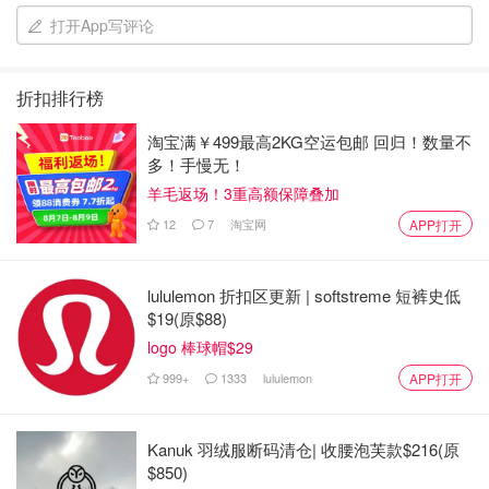
打开App写评论
折扣排行榜
淘宝满￥499最高2KG空运包邮 回归！数量不
多！手慢无！
羊毛返场！3重高额保障叠加
12
7
淘宝网
APP打开
lululemon 折扣区更新 | softstreme 短裤史低
$19(原$88)
logo 棒球帽$29
🧴滋阴平衡水：倒适量水到手心，用手心的温度去温暖水之
999+
1333
lululemon
APP打开
后拍上脸（小小力拍就可以了，不然会疼噢！）
Kanuk 羽绒服断码清仓| 收腰泡芙款$216(原
$850)