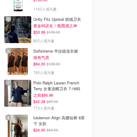
1162人感兴趣
Unity Fitz Uprisal 抓绒卫衣
黄金码还在！氛围感之神
$53.99
$109.00
802人感兴趣
Softstreme 半拉链连衣裙
很有气质
$64.00
$128.00
783人感兴趣
Polo Ralph Lauren French
Terry 女童连帽卫衣 7-16码
之前$66.96
$42.28
$89.50
773人感兴趣
lululemon Align 高腰短裤 8英
寸 女款
$24.00
$64.00