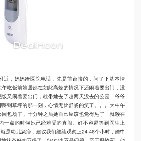
5附近，妈妈给医院电话，先是前台接的，问了下基本情
生，大午吃饭前她居然在如此高烧的情况下还闹着要出门，没
完饭又闹着要出门，就带她去了趟两天没去的公园，爷爷
脚踩到草坪的那一刻，心情无比舒畅的笑了。。。大中午
公园包场了，十分钟之后她自己应该也觉得热了，就赖在
约一点的时候她已经难受的直闹。好不容易等到医生上
就是幼儿急疹，建议我们继续观察上24-48个小时，娃中
她状态好的不得了，fussy也不是问题，至于退烧药，他