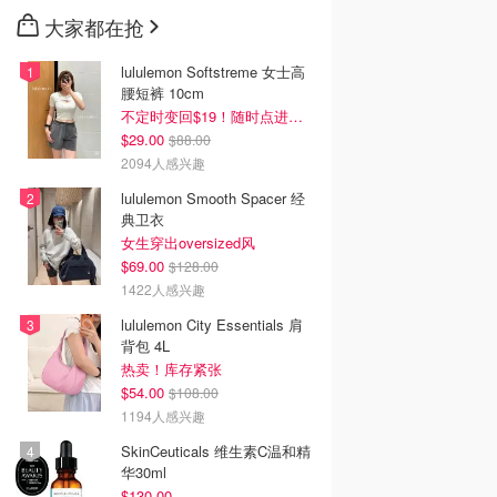
大家都在抢
lululemon Softstreme 女士高
腰短裤 10cm
不定时变回$19！随时点进来看
$29.00
$88.00
2094人感兴趣
lululemon Smooth Spacer 经
典卫衣
女生穿出oversized风
$69.00
$128.00
1422人感兴趣
lululemon City Essentials 肩
背包 4L
热卖！库存紧张
$54.00
$108.00
1194人感兴趣
SkinCeuticals 维生素C温和精
华30ml
$130.00