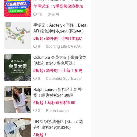
羊毛返场！3重高额保障叠加
10
淘宝网
手慢无：Arc'teryx 再降！Beta
AR 绿色冲锋衣$420(原$840)
5折起+额外9折 连帽T恤$67
0
Sporting Life CA (CA)
Columbia 会员大促 | 张婧仪类
似款外套$43 多色可选！
5折起+额外8折+上新！多史
低！
0
Columbia Sportswear
Canada
Ralph Lauren 折扣区上新补
货！经典衬衫$44.99起
6折起！马标短袖$26.99
2
Ralph Lauren
HR 针织衫清仓区 | Ganni 花
卉打底衫$49(原$340)
3折起！