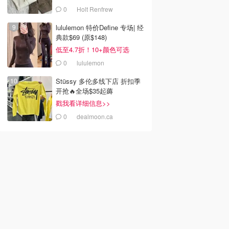
0
Holt Renfrew
lululemon 特价Define 专场| 经
典款$69 (原$148)
低至4.7折！10+颜色可选
0
lululemon
Stüssy 多伦多线下店 折扣季
开抢🔥全场$35起薅
戳我看详细信息>>
0
dealmoon.ca