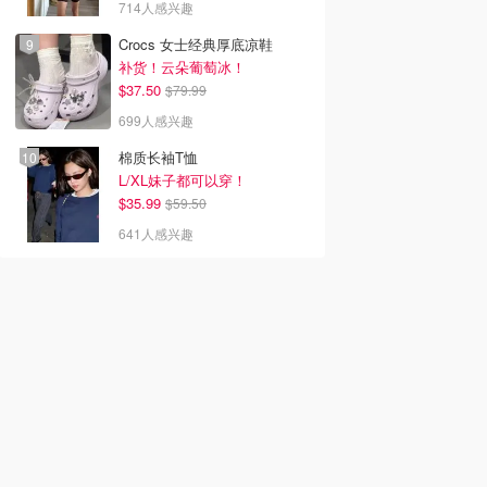
714人感兴趣
Crocs 女士经典厚底凉鞋
补货！云朵葡萄冰！
$37.50
$79.99
699人感兴趣
棉质长袖T恤
L/XL妹子都可以穿！
$35.99
$59.50
641人感兴趣