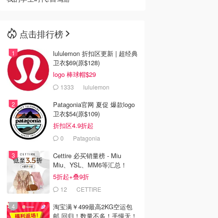
点击排行榜
lululemon 折扣区更新 | 超经典
卫衣$69(原$128)
logo 棒球帽$29
1333
lululemon
Patagonia官网 夏促 爆款logo
卫衣$54(原$109)
折扣区4.9折起
0
Patagonia
Cettire 必买销量榜 - Miu
Miu、YSL、MM6等汇总！
5折起+叠9折
12
CETTIRE
淘宝满￥499最高2KG空运包
邮 回归！数量不多！手慢无！