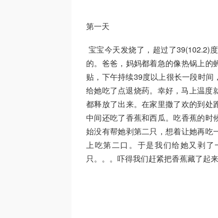
第一天
​​ 宝宝今天发烧了，超过了39(10
的。爸爸，妈妈都着急的像热锅上的
贴，下午持续39度以上很长一段时间，最
给她吃了点退烧药。幸好，马上温度就
都释放了出来。在家里撒了欢的到处
中间还吃了香蕉和西瓜。吃香蕉的时
始没有帮她剥第二只，想着让她再吃
上吃第二口。于是我们给她又剥了
只。。。吓得我们赶紧把香蕉藏了起