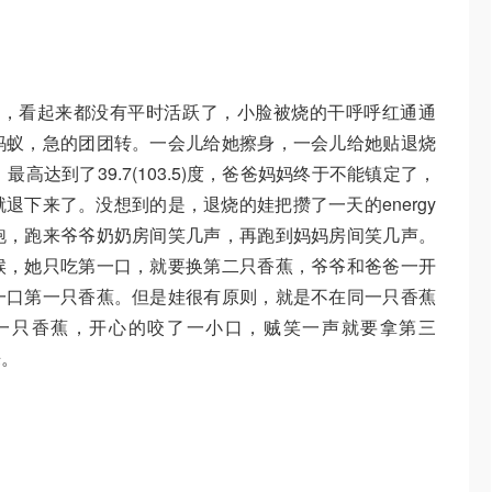
2.2)度，看起来都没有平时活跃了，小脸被烧的干呼呼红通通
蚂蚁，急的团团转。一会儿给她擦身，一会儿给她贴退烧
高达到了39.7(103.5)度，爸爸妈妈终于不能镇定了，
退下来了。没想到的是，退烧的娃把攒了一天的energy
跑，跑来爷爷奶奶房间笑几声，再跑到妈妈房间笑几声。
候，她只吃第一口，就要换第二只香蕉，爷爷和爸爸一开
一口第一只香蕉。但是娃很有原则，就是不在同一只香蕉
一只香蕉，开心的咬了一小口，贼笑一声就要拿第三
来。