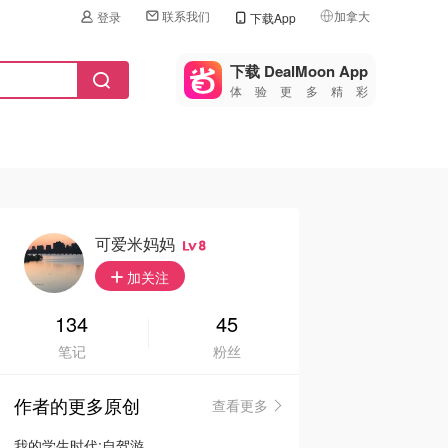
联系我们
加拿大
登录
下载App
🇺🇸
美国
下载 DealMoon App
体验更多精彩
🇨🇳
中国
🇨🇦
加拿大
🇬🇧
英国
🇩🇪
德国
可爱米妈妈
8
🇫🇷
加关注
法国
🇮🇹
134
45
意大利
笔记
粉丝
🇦🇺
澳洲
作者的更多原创
查看更多
🇳🇿
新西兰
我的学生时代:自驾游