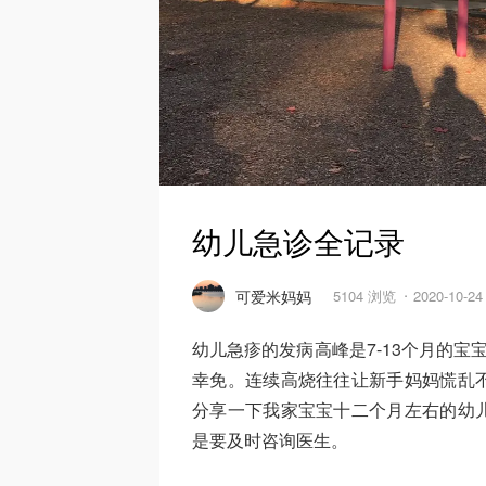
幼儿急诊全记录
可爱米妈妈
5104 浏览
2020-10-2
幼儿急疹的发病高峰是7-13个月的宝
幸免。连续高烧往往让新手妈妈慌乱
分享一下我家宝宝十二个月左右的幼
是要及时咨询医生。