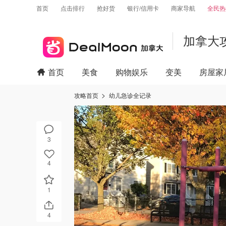
首页
点击排行
抢好货
银行/信用卡
商家导航
全民热
加拿大
首页
美食
购物娱乐
变美
房屋家
攻略首页
幼儿急诊全记录
3
4
1
4