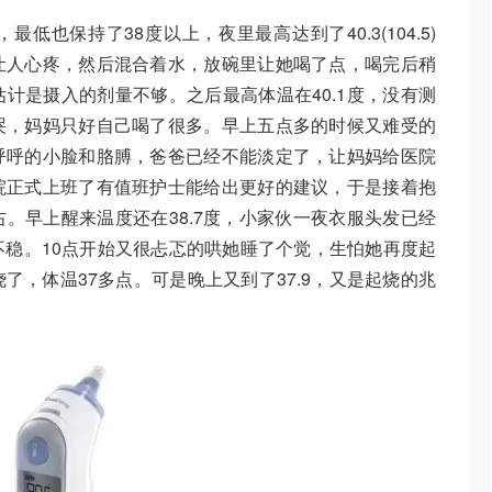
也保持了38度以上，夜里最高达到了40.3(104.5)
让人心疼，然后混合着水，放碗里让她喝了点，喝完后稍
计是摄入的剂量不够。之后最高体温在40.1度，没有测
哭，妈妈只好自己喝了很多。早上五点多的时候又难受的
呼呼的小脸和胳膊，爸爸已经不能淡定了，让妈妈给医院
院正式上班了有值班护士能给出更好的建议，于是接着抱
。早上醒来温度还在38.7度，小家伙一夜衣服头发已经
稳。10点开始又很忐忑的哄她睡了个觉，生怕她再度起
了，体温37多点。可是晚上又到了37.9，又是起烧的兆