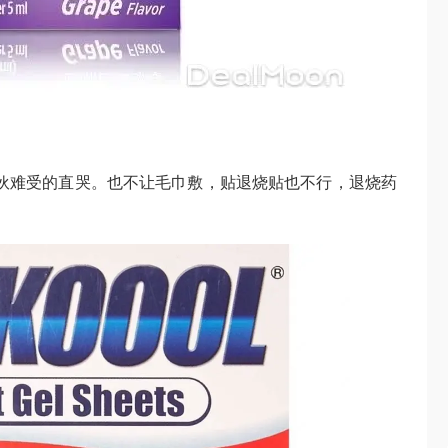
。小家伙难受的直哭。也不让毛巾敷，贴退烧贴也不行，退烧药