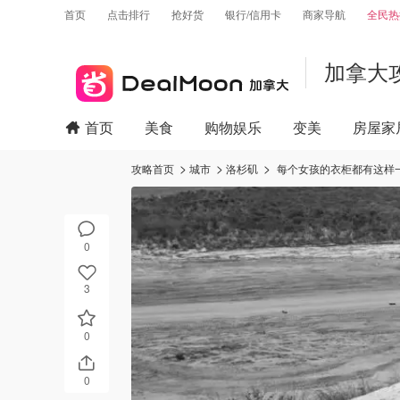
首页
点击排行
抢好货
银行/信用卡
商家导航
全民热
加拿大
首页
美食
购物娱乐
变美
房屋家
攻略首页
城市
洛杉矶
每个女孩的衣柜都有这样
0
3
0
0