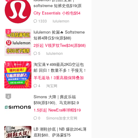
softstreme 短裤史低$19(原
$88)
City Essentials 小粉包$54
1333
lululemon
lululemon 捡漏🔥 Softstreme
短裤4降仅$19(原$88)
2折起 V领罗纹Tee$34(原$68)
5
lululemon
淘宝满￥499最高2KG空运包
邮 回归！数量不多！手慢无！
羊毛返场！3重高额保障叠加
4
淘宝网
Simons 大降 | 麂皮乐福
$59(原$190)、马克杯$2.9
1.5折起 NewEra棒球帽$19
0
Simons加拿大官网
LB 潮鞋抄底 | NB 爆款204L薄
底鞋$60、萨洛蒙$75