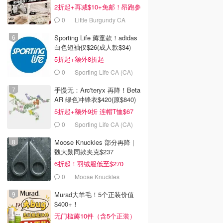
2折起+再减$10+免邮！昂跑参
加
0
Little Burgundy CA
(CA）
Sporting Life 薅童款！adidas
白色短袖仅$26(成人款$34)
5折起+额外8折起
0
Sporting Life CA (CA)
手慢无：Arc'teryx 再降！Beta
AR 绿色冲锋衣$420(原$840)
5折起+额外9折 连帽T恤$67
0
Sporting Life CA (CA)
Moose Knuckles 部分再降 |
魏大勋同款夹克$237
6折起！羽绒服低至$270
0
Moose Knuckles
Murad大羊毛！5个正装价值
$400+！
无门槛薅10件（含5个正装）