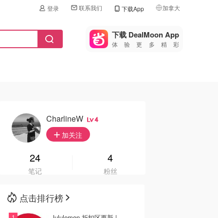
联系我们
加拿大
登录
下载App
🇺🇸
美国
下载 DealMoon App
体验更多精彩
🇨🇳
中国
🇨🇦
加拿大
🇬🇧
英国
🇩🇪
德国
CharlineW
4
🇫🇷
加关注
法国
🇮🇹
24
4
意大利
笔记
粉丝
🇦🇺
澳洲
点击排行榜
🇳🇿
新西兰
lululemon 折扣区更新 |