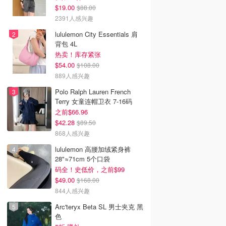
$19.00
$88.00
2391人感兴趣
lululemon City Essentials 肩
背包 4L
热卖！库存紧张
$54.00
$108.00
889人感兴趣
Polo Ralph Lauren French
Terry 女童连帽卫衣 7-16码
之前$66.96
$42.28
$89.50
868人感兴趣
lululemon 高腰加绒紧身裤
28"≈71cm 5个口袋
码全！史低价，之前$99
$49.00
$168.00
844人感兴趣
Arc'teryx Beta SL 男士夹克 黑
色