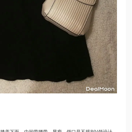
膝盖下面。中间带腰带，显瘦。领口是不规则V领设计，