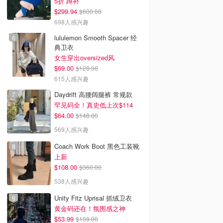
5折 蹲补
$299.94
$600.00
698人感兴趣
lululemon Smooth Spacer 经
典卫衣
女生穿出oversized风
$69.00
$128.00
615人感兴趣
Daydrift 高腰阔腿裤 常规款
罕见码全！真史低上次$114
$64.00
$148.00
569人感兴趣
Coach Work Boot 黑色工装靴
上新
$108.00
$360.00
538人感兴趣
Unity Fitz Uprisal 抓绒卫衣
黄金码还在！氛围感之神
$53.99
$109.00