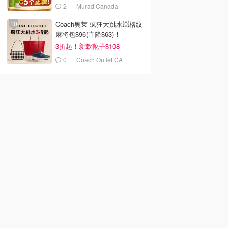
2
Murad Canada
Coach奥莱 疯狂大跳水💥格纹
麻将包$96(直降$63)！
3折起！新款靴子$108
0
Coach Outlet CA