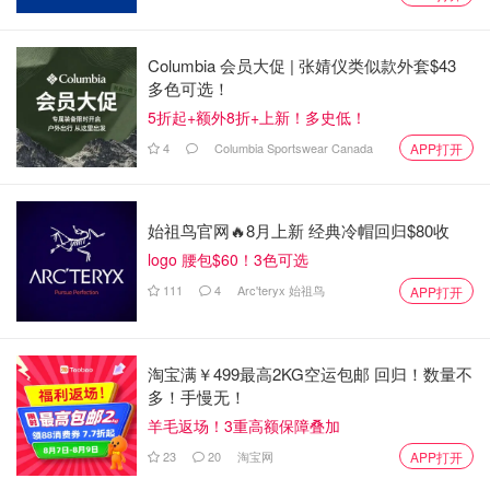
这款须油在很多杂志也有推荐过。尤其是有着Mr. Burberry
Columbia 会员大促 | 张婧仪类似款外套$43
香水的香气。“散发浓郁热烈的迷人芬芳，淋漓捕捉了夜晚
多色可选！
时分伦敦大都会的魅力精髓与深切期盼”。听起来是不是就
5折起+额外8折+上新！多史低！
很心动？
4
Columbia Sportswear Canada
APP打开
始祖鸟官网🔥8月上新 经典冷帽回归$80收
logo 腰包$60！3色可选
111
4
Arc'teryx 始祖鸟
APP打开
淘宝满￥499最高2KG空运包邮 回归！数量不
多！手慢无！
羊毛返场！3重高额保障叠加
23
20
淘宝网
APP打开