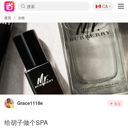
🇨🇦
CA
首页
攻略
Grace1118e
关注
给胡子做个SPA