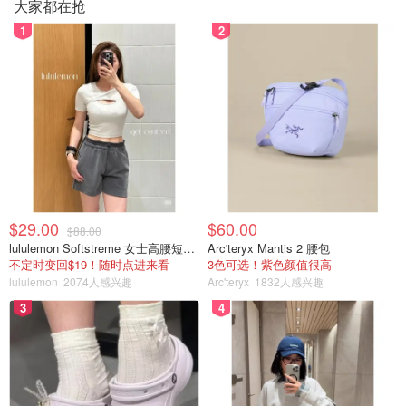
大家都在抢
1
2
$29.00
$60.00
$88.00
lululemon Softstreme 女士高腰短裤 10cm
Arc'teryx Mantis 2 腰包
不定时变回$19！随时点进来看
3色可选！紫色颜值很高
lululemon
2074人感兴趣
Arc'teryx
1832人感兴趣
3
4