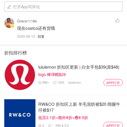
造型，同时它还散发着Mr.Burberry香水的迷人香气。
打开App写评论
Grace1118e
现在costco还有货哦
2020-06-10
· 回复
折扣排行榜
lululemon 折扣区更新 | 白女手包$39(原$48)
logo 棒球帽$29
999+
1333
lululemon
APP打开
RW&CO 折扣区上新 羊毛混纺裙$20 阔腿牛
仔裤$17
低至2.1折+额外8折+叠8.5折
0
RW & CO
APP打开