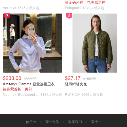
黄金码还在！氛围感之神
Arc'teryx
1545人感兴趣
Patagonia
1340人感兴趣
7
8
$238.00
$27.17
$340.00
$189.90
Arc'teryx Gamma 轻量连帽卫衣 女款
轻薄绗缝夹克
锦葵紫首折！蹲补
Mountain Equipment Company
1182人感兴趣
RW & CO
1099人感兴趣
信用卡
商业合作
联系我们
双十一