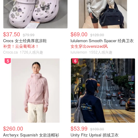
$37.50
$69.00
$79.99
$128.00
Crocs 女士经典厚底凉鞋
lululemon Smooth Spacer 经典卫衣
补货！云朵葡萄冰！
女生穿出oversized风
Crocs.ca
1726人感兴趣
lululemon
1552人感兴趣
5
6
$260.00
$53.99
$109.00
Arc'teryx Squamish 女款连帽衫
Unity Fitz Uprisal 抓绒卫衣