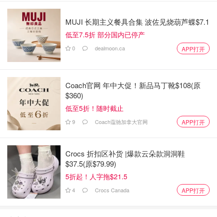
使用方式：
MUJI 长期主义餐具合集 波佐见烧葫芦蝶$7.1
使用前请先摇晃均匀。
低至7.5折 部分国内已停产
每日早上取出 3~5滴涂抹于有胡子部位。
0
dealmoon.ca
APP打开
于涂抹区域适度按摩数分钟至完全吸收。然后梳理胡子到喜
欢的样子。
Coach官网 年中大促！新品马丁靴$108(原
$360)
晚上也可使用。
低至5折！随时截止
滋养胡须，让胡子更柔顺有光泽，避免分岔、干燥、断裂，
9
Coach蔻驰加拿大官网
APP打开
更易于梳理与造型。最重要的是还有神秘的香气。你是不是
心动了呢！ costco这款现价才9.97，赶紧抢！
Crocs 折扣区补货 |爆款云朵款洞洞鞋
$37.5(原$79.99)
5折起！人字拖$21.5
4
Crocs Canada
APP打开