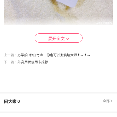
图片来自@中华小曲库
展开全文
⭐️高滋润度的同时也不闷脂肪粒，好评！
⭐️有抗氧化效果
上一篇：
必学的9种曲奇🍪｜你也可以变烘培大师👩‍🍳👨‍🍳
下一篇：
外卖用餐信用卡推荐
⭐️适合抗初老的眼部肌肤。
回购指数：4/5
Dr Sebagh firming eye cream
问大家
0
全部