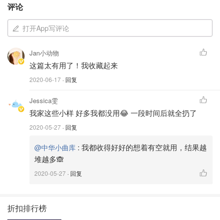
评论
打开App写评论
Jan小动物
这篇太有用了！我收藏起来
2020-06-17
· 回复
Jessica雯
我家这些小样 好多我都没用😂 一段时间后就全扔了
2020-05-27
· 回复
:
我都收得好好的想着有空就用，结果越
@中华小曲库
堆越多🙈
2020-05-27
· 回复
图片来自@中华小曲库
⭐️乳液质地、延展性强、吸收还不错。
折扣排行榜