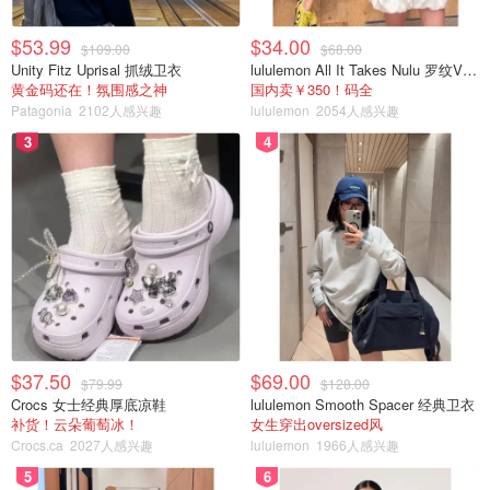
⭐️滋润度中上
$53.99
$34.00
$109.00
$68.00
Unity Fitz Uprisal 抓绒卫衣
⭐️吸收差了一点，需要慢慢一点点的按摩至吸收，但不长脂
lululemon All It Takes Nulu 罗纹V领短袖T恤
黄金码还在！氛围感之神
国内卖￥350！码全
肪粒。
Patagonia
2102人感兴趣
lululemon
2054人感兴趣
3
4
⭐️抗初老的妹纸可以试试。
回购指数：3/5
Kiehl’s creamy eye treatment with avocado
$37.50
$69.00
$79.99
$128.00
Crocs 女士经典厚底凉鞋
lululemon Smooth Spacer 经典卫衣
补货！云朵葡萄冰！
女生穿出oversized风
Crocs.ca
2027人感兴趣
lululemon
1966人感兴趣
5
6