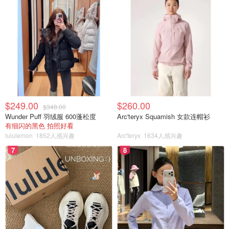
$249.00
$260.00
$348.00
Wunder Puff 羽绒服 600蓬松度
Arc'teryx Squamish 女款连帽衫
图片来自@中华小曲库
有细闪的黑色 拍照好看
lululemon
1852人感兴趣
Arc'teryx
1634人感兴趣
⭐️大名鼎鼎的牛油果眼霜，主打保湿。
7
8
⭐️闷脂肪粒！不管我怎么乳化都闷脂肪粒！
⭐完全️不推荐！
回购系数：-5/5