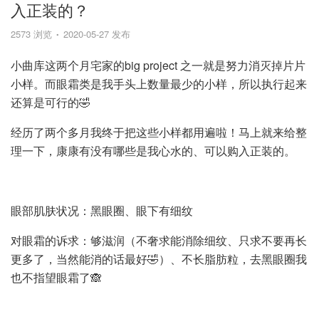
入正装的？
2573 浏览
2020-05-27 发布
小曲库这两个月宅家的big project 之一就是努力消灭掉片片
小样。而眼霜类是我手头上数量最少的小样，所以执行起来
还算是可行的🤣
经历了两个多月我终于把这些小样都用遍啦！马上就来给整
理一下，康康有没有哪些是我心水的、可以购入正装的。
眼部肌肤状况：黑眼圈、眼下有细纹
对眼霜的诉求：够滋润（不奢求能消除细纹、只求不要再长
更多了，当然能消的话最好🤣）、不长脂肪粒，去黑眼圈我
也不指望眼霜了🙈