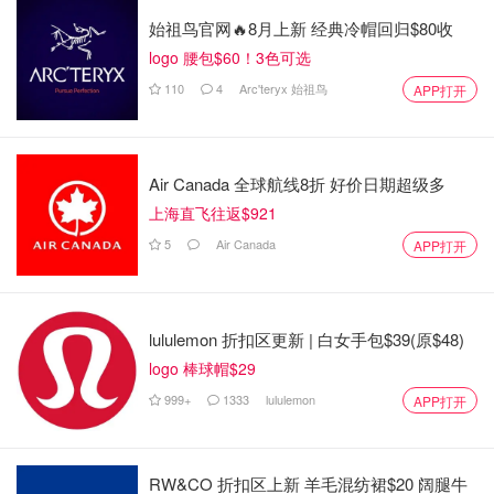
⭐️保湿效果很赞！但又还没滋润到能去细纹的程度。
始祖鸟官网🔥8月上新 经典冷帽回归$80收
⭐️适合只需保湿的年轻肌
logo 腰包$60！3色可选
110
4
Arc'teryx 始祖鸟
APP打开
回购指数：3/5
Belif mosturizing eye bomb
Air Canada 全球航线8折 好价日期超级多
上海直飞往返$921
5
Air Canada
APP打开
lululemon 折扣区更新 | 白女手包$39(原$48)
logo 棒球帽$29
999+
1333
lululemon
APP打开
RW&CO 折扣区上新 羊毛混纺裙$20 阔腿牛