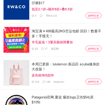
仔裤$17
低至2.1折+额外8折+叠8.5折
0
RW & CO
APP打开
淘宝满￥499最高2KG空运包邮 回归！数量不
多！手慢无！
图片来自@中华小曲库
羊毛返场！3重高额保障叠加
⭐️质地和他家的面霜很像，有一丢丢的硅感。
23
17
淘宝网
APP打开
⭐️一款纯保湿的眼霜，但保湿能力很一般。
本周已更新：lululemon 新品区 scuba修身款
⭐️一点儿都不推荐
大改版！
蓝色收纳包$38
回购指数：0
416
146
lululemon
APP打开
Origins Plantscription anti-aging power eye
cream
Patagonia官网 夏促 爆款logo卫衣$54(原
$109)