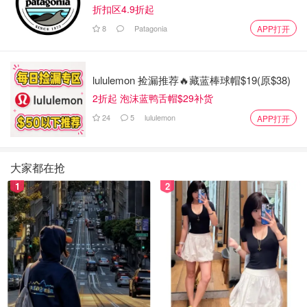
折扣区4.9折起
8
Patagonia
APP打开
lululemon 捡漏推荐🔥藏蓝棒球帽$19(原$38)
2折起 泡沫蓝鸭舌帽$29补货
24
5
lululemon
APP打开
大家都在抢
1
2
图片来自@中华小曲库