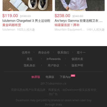
Tatcha ageless revitalizing eye cream
$119.00
$238.00
$198.00
$340.00
lululemon Chargefeel 3 男士运动鞋
Arc'teryx Gamma 轻量连帽卫衣 女款
黄金码都有货
锦葵紫首折！蹲补
lululemon
1623人感兴趣
Mountain Equipment Company
1491人感兴趣
信用卡
商业合作
联系我们
双十一
黑五
InRewards
饭团外卖
隐私条款
用户协议
版权声明
触屏版
电脑版
下载App
2017©dealmoon.ca
页面信息由用户分享或品牌、商家提供，由Dealmoon核实后发布折
扣广告
Dealmoon may get paid by brands or deals when user buy
through links